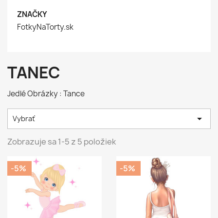
ZNAČKY
FotkyNaTorty.sk
TANEC
Jedlé Obrázky : Tance

Vybrať
Zobrazuje sa 1-5 z 5 položiek
-5%
-5%