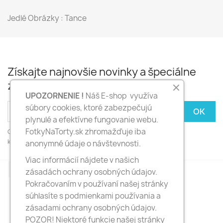
Jedlé Obrázky : Tance
Získajte najnovšie novinky a špeciálne
zľavy
UPOZORNENIE !
Náš E-shop využíva
súbory cookies, ktoré zabezpečujú
plynulé a efektívne fungovanie webu.
FotkyNaTorty.sk zhromažďuje iba
Odber noviniek môžete kedykoľvek zrušiť. Ak to chcete urobiť,
kontaktujte nás.
anonymné údaje o návštevnosti.
Viac informácií nájdete v našich
Facebook
Instagram
zásadách ochrany osobných údajov.
Pokračovaním v používaní našej stránky
súhlasíte s podmienkami používania a
zásadami ochrany osobných údajov.
POZOR! Niektoré funkcie našej stránky