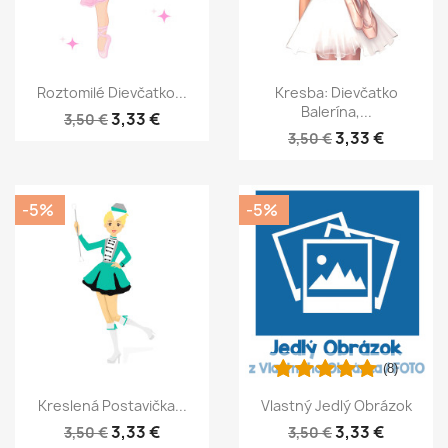
Roztomilé Dievčatko...
Kresba: Dievčatko
Balerína,...
3,33 €
3,50 €
3,33 €
3,50 €
-5%
-5%
(8)
Kreslená Postavička...
Vlastný Jedlý Obrázok
3,33 €
3,33 €
3,50 €
3,50 €