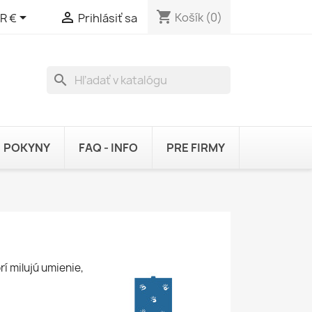
shopping_cart


Košík
(0)
R €
Prihlásiť sa
search
POKYNY
FAQ - INFO
PRE FIRMY
í milujú umienie,