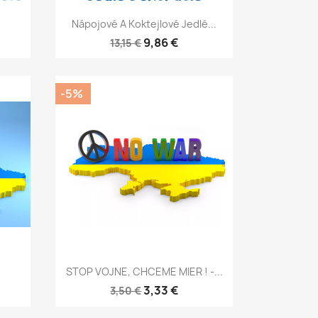
Rýchly náhľad

Nápojové A Koktejlové Jedlé...
9,86 €
13,15 €
-5%
Rýchly náhľad

.
STOP VOJNE, CHCEME MIER ! -...
3,33 €
3,50 €