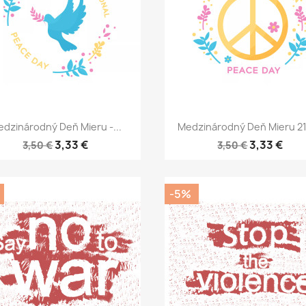
Rýchly náhľad
Rýchly náhľad


dzinárodný Deň Mieru -...
Medzinárodný Deň Mieru 21.
3,33 €
3,33 €
3,50 €
3,50 €
-5%