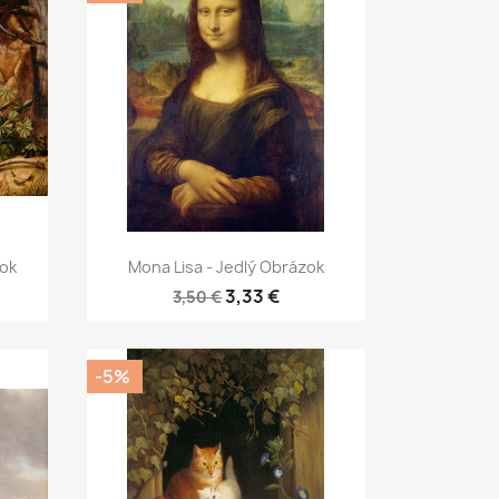
Rýchly náhľad

zok
Mona Lisa - Jedlý Obrázok
3,33 €
3,50 €
-5%