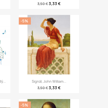
3,33 €
3,50 €
-5%
Rýchly náhľad

ý...
Signál, John William...
3,33 €
3,50 €
-5%