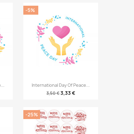
-5%
Rýchly náhľad

...
International Day Of Peace...
3,33 €
3,50 €
-25%