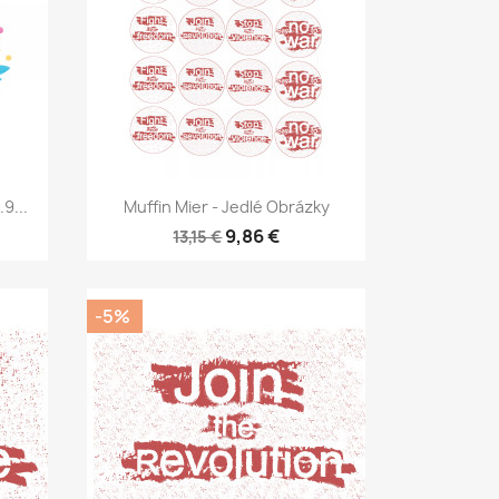
Rýchly náhľad

9...
Muffin Mier - Jedlé Obrázky
9,86 €
13,15 €
-5%