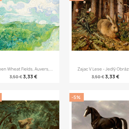
Rýchly náhľad
Rýchly náhľad


en Wheat Fields, Auvers,...
Zajac V Lese - Jedlý Obrá
3,33 €
3,33 €
3,50 €
3,50 €
-5%