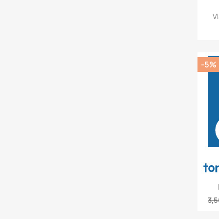
V
-5%
3,5