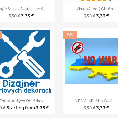
Rýchly náhľad
Rýchly náhľad


lajky Štátov Sveta - Jedlý...
Vlastný Jedlý Obrázok
3,33 €
3,33 €
3,50 €
3,50 €
-5%
Rýchly náhľad
Rýchly náhľad


Editor Jedlých Obrázkov
NIE VOJNE! / No War! -..
Starting from
3,33 €
3,33 €
0 €
3,50 €