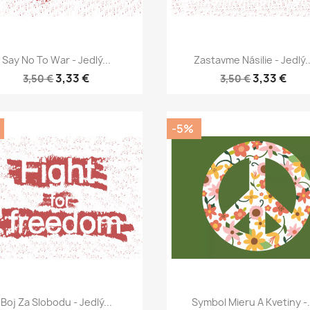
Rýchly náhľad
Rýchly náhľad


Say No To War - Jedlý...
Zastavme Násilie - Jedlý..
3,33 €
3,33 €
3,50 €
3,50 €
-5%
Rýchly náhľad
Rýchly náhľad


Boj Za Slobodu - Jedlý...
Symbol Mieru A Kvetiny -.