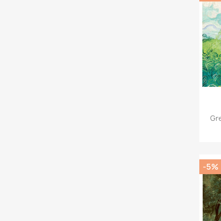
Gre
-5%