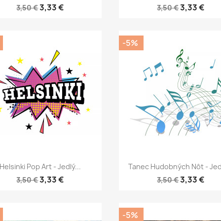
3,33 €
3,33 €
3,50 €
3,50 €
-5%
Rýchly náhľad
Rýchly náhľad


Helsinki Pop Art - Jedlý...
Tanec Hudobných Nôt - Jedl
3,33 €
3,33 €
3,50 €
3,50 €
-5%