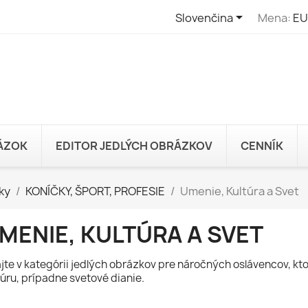

Slovenčina
Mena:
EU
RÁZOK
EDITOR JEDLÝCH OBRÁZKOV
CENNÍK
ky
KONÍČKY, ŠPORT, PROFESIE
Umenie, Kultúra a Svet
MENIE, KULTÚRA A SVET
ajte v kategórii jedlých obrázkov pre náročných oslávencov, ktor
túru, prípadne svetové dianie.