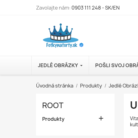
Zavolajte nám:
0903 111 248 - SK/EN
JEDLÉ OBRÁZKY
POŠLI SVOJ OB
Úvodná stránka
Produkty
Jedlé Obráz
U
ROOT

Vit
Produkty
kul