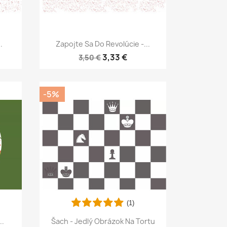
Rýchly náhľad

.
Zapojte Sa Do Revolúcie -...
3,33 €
3,50 €
-5%
(1)
Rýchly náhľad

..
Šach - Jedlý Obrázok Na Tortu