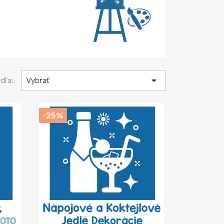

dľa:
Vybrať
-25%