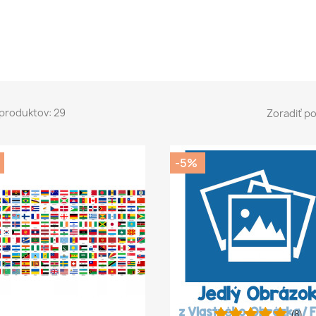
produktov: 29
Zoradiť po
-5%
(8)