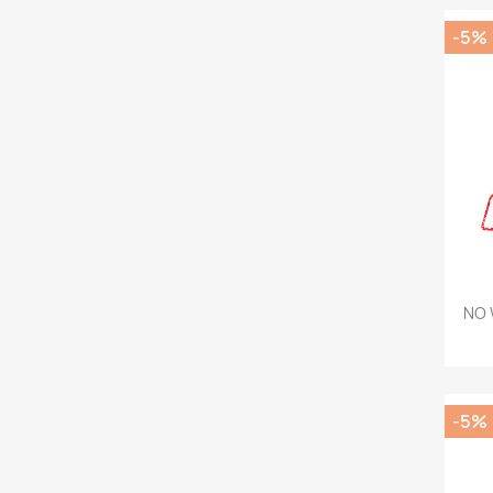
-5%
NO 
-5%