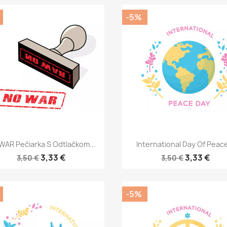
-5%
Rýchly náhľad
Rýchly náhľad


WAR Pečiarka S Odtlačkom...
International Day Of Peace
3,33 €
3,33 €
3,50 €
3,50 €
-5%