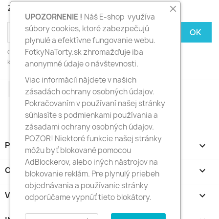
zľavy
UPOZORNENIE !
Náš E-shop využíva
súbory cookies, ktoré zabezpečujú
plynulé a efektívne fungovanie webu.
FotkyNaTorty.sk zhromažďuje iba
Odber noviniek môžete kedykoľvek zrušiť. Ak to chcete urobiť,
kontaktujte nás.
anonymné údaje o návštevnosti.
Viac informácií nájdete v našich
Facebook
Instagram
zásadách ochrany osobných údajov.
Pokračovaním v používaní našej stránky
súhlasíte s podmienkami používania a
zásadami ochrany osobných údajov.
POZOR! Niektoré funkcie našej stránky
PRODUKTY

môžu byť blokované pomocou
AdBlockerov, alebo iných nástrojov na
O NÁS

blokovanie reklám. Pre plynulý priebeh
objednávania a používanie stránky
VÁŠ ÚČET

odporúčame vypnúť tieto blokátory.