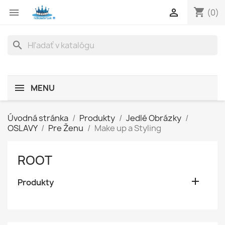
shopping_cart


(0)
search
MENU
Úvodná stránka
Produkty
Jedlé Obrázky
OSLAVY
Pre Ženu
Make up a Styling
ROOT

Produkty