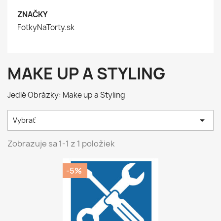
ZNAČKY
FotkyNaTorty.sk
MAKE UP A STYLING
Jedlé Obrázky: Make up a Styling

Vybrať
Zobrazuje sa 1-1 z 1 položiek
-5%