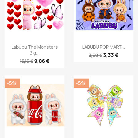
Labubu The Monsters
LABUBU POP MART...
Big...
3,33 €
3,50 €
9,86 €
13,15 €
-5%
-5%