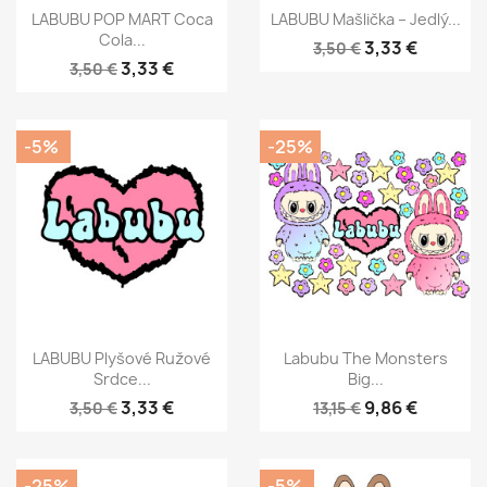
LABUBU POP MART Coca
LABUBU Mašlička – Jedlý...
Cola...
3,33 €
3,50 €
3,33 €
3,50 €
-5%
-25%
LABUBU Plyšové Ružové
Labubu The Monsters
Srdce...
Big...
3,33 €
9,86 €
3,50 €
13,15 €
-25%
-5%