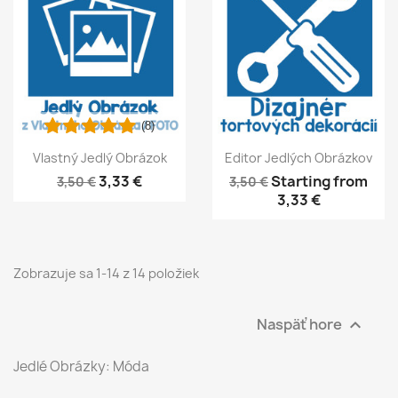
(8)
Vlastný Jedlý Obrázok
Editor Jedlých Obrázkov
3,33 €
Starting from
3,50 €
3,50 €
3,33 €
Zobrazuje sa 1-14 z 14 položiek
Naspäť hore

Jedlé Obrázky: Móda