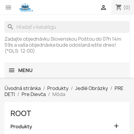
shopping_cart


(0)
search
Zadajte objednávku Slovenskou Poštou do
07h 14m
59s
a vaša objednávka bude odoslaná ešte dnes!
(*GLS: 12:00)
MENU
Úvodná stránka
Produkty
Jedlé Obrázky
PRE
DETI
Pre Dievča
Móda
ROOT

Produkty