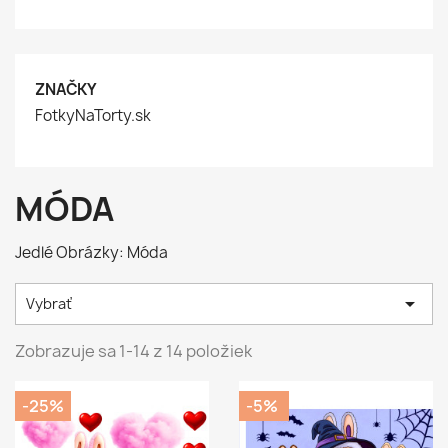
ZNAČKY
FotkyNaTorty.sk
MÓDA
Jedlé Obrázky: Móda

Vybrať
Zobrazuje sa 1-14 z 14 položiek
-25%
-5%