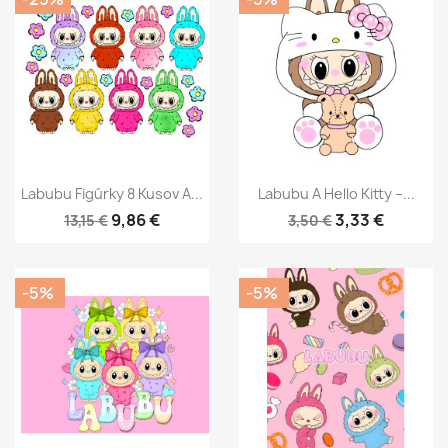
Labubu Figúrky 8 Kusov A...
Labubu A Hello Kitty –...
9,86 €
3,33 €
13,15 €
3,50 €
-5%
-5%