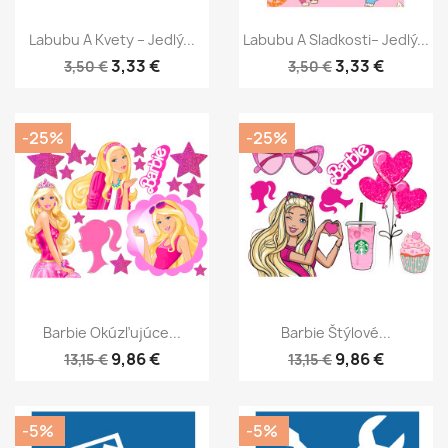
Labubu A Kvety – Jedlý...
Labubu A Sladkosti– Jedlý...
3,33 €
3,33 €
3,50 €
3,50 €
-25%
-25%
Barbie Okúzľujúce...
Barbie Štýlové...
9,86 €
9,86 €
13,15 €
13,15 €
-5%
-5%