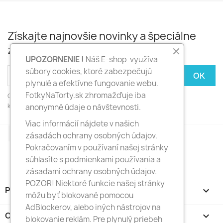
Získajte najnovšie novinky a špeciálne
zľavy
UPOZORNENIE !
Náš E-shop využíva
súbory cookies, ktoré zabezpečujú
plynulé a efektívne fungovanie webu.
FotkyNaTorty.sk zhromažďuje iba
Odber noviniek môžete kedykoľvek zrušiť. Ak to chcete urobiť,
kontaktujte nás.
anonymné údaje o návštevnosti.
Viac informácií nájdete v našich
Facebook
Instagram
zásadách ochrany osobných údajov.
Pokračovaním v používaní našej stránky
súhlasíte s podmienkami používania a
zásadami ochrany osobných údajov.
POZOR! Niektoré funkcie našej stránky
PRODUKTY

môžu byť blokované pomocou
AdBlockerov, alebo iných nástrojov na
O NÁS

blokovanie reklám. Pre plynulý priebeh