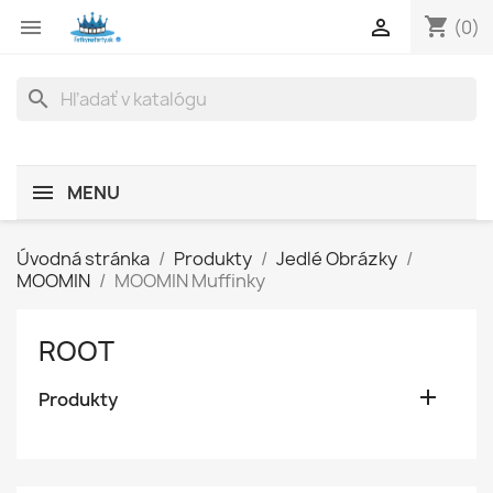
shopping_cart


(0)
search
MENU
Úvodná stránka
Produkty
Jedlé Obrázky
MOOMIN
MOOMIN Muffinky
ROOT

Produkty