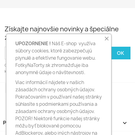
Získajte najnovšie novinky a špeciálne
zľavy
UPOZORNENIE !
Náš E-shop využíva
súbory cookies, ktoré zabezpečujú
plynulé a efektívne fungovanie webu.
FotkyNaTorty.sk zhromažďuje iba
Odber noviniek môžete kedykoľvek zrušiť. Ak to chcete urobiť,
kontaktujte nás.
anonymné údaje o návštevnosti.
Viac informácií nájdete v našich
Facebook
Instagram
zásadách ochrany osobných údajov.
Pokračovaním v používaní našej stránky
súhlasíte s podmienkami používania a
zásadami ochrany osobných údajov.
POZOR! Niektoré funkcie našej stránky
PRODUKTY

môžu byť blokované pomocou
AdBlockerov, alebo iných nástrojov na