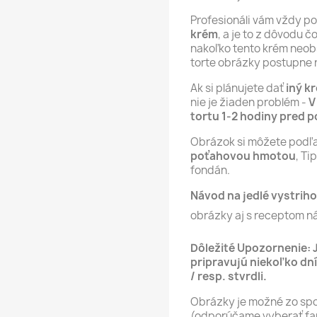
Profesionáli vám vždy p
krém
, a je to z dôvodu 
nakoľko tento krém neob
torte obrázky postupne 
Ak si plánujete dať
iný k
nie je žiaden problém -
V
tortu 1-2 hodiny pred 
Obrázok si môžete podľ
poťahovou hmotou
, T
fondán.
Návod na jedlé vystriho
obrázky aj s receptom n
Dôležité Upozornenie: 
pripravujú niekoľko dní
/ resp. stvrdli.
Obrázky je možné zo spod
(odporúčame vyberať far