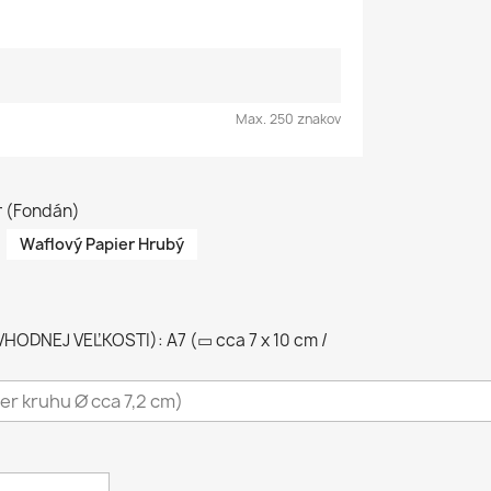
Max. 250 znakov
r (Fondán)
Waflový Papier Hrubý
ODNEJ VEĽKOSTI): A7 (▭ cca 7 x 10 cm /