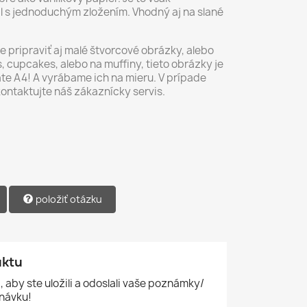
ál s jednoduchým zložením. Vhodný aj na slané
pripraviť aj malé štvorcové obrázky, alebo
 cupcakes, alebo na muffiny, tieto obrázky je
te A4! A vyrábame ich na mieru. V prípade
kontaktujte náš zákaznícky servis.
položiť otázku
uktu
, aby ste uložili a odoslali vaše poznámky/
návku!