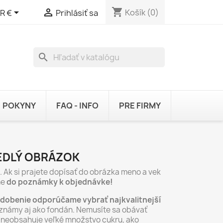
shopping_cart


Košík
(0)
R €
Prihlásiť sa
search
POKYNY
FAQ - INFO
PRE FIRMY
JEDLÝ OBRÁZOK
. Ak si prajete dopísať do obrázka meno a vek
me
do poznámky k objednávke!
zdobenie odporúčame vybrať najkvalitnejší
známy aj ako fondán. Nemusíte sa obávať
ál neobsahuje veľké množstvo cukru, ako