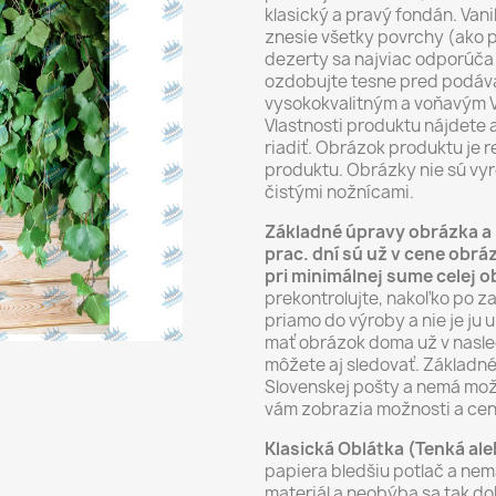
klasický a pravý fondán. Vani
znesie všetky povrchy (ako p
dezerty sa najviac odporúča 
ozdobujte tesne pred podáva
vysokokvalitným a voňavým V
Vlastnosti produktu nájdete 
riadiť. Obrázok produktu je
produktu. Obrázky nie sú vyr
čistými nožnícami.
Základné úpravy obrázka a 
prac. dní sú už v cene ob
pri minimálnej sume celej 
prekontrolujte, nakoľko po z
priamo do výroby a nie je ju 
mať obrázok doma už v nasle
môžete aj sledovať. Základné
Slovenskej pošty a nemá mož
vám zobrazia možnosti a cen
Klasická Oblátka (Tenká al
papiera bledšiu potlač a nemá
materiál a neobýba sa tak dob