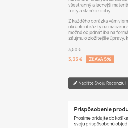
všestranný a lacnejši materi
torty a slané ozdoby.
Z každého obrázka vám vieme 
okrúhle obrázky na macarons,
možné objednať iba na formá
záujmu o zložitejšie úpravy, 
3,50 €
3,33 €
ZĽAVA 5%
Napíšte Svoju Recenziu!
Prispôsobenie prod
Prosíme pridajte do košíka
svoju prispôsobenú objed