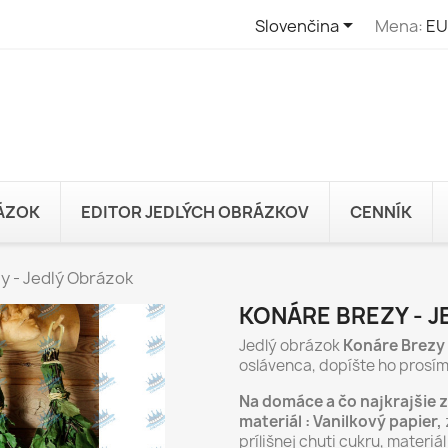

Slovenčina
Mena:
EU
RÁZOK
EDITOR JEDLÝCH OBRÁZKOV
CENNÍK
y - Jedlý Obrázok
KONÁRE BREZY - 
Jedlý obrázok
Konáre Brezy
oslávenca, dopíšte ho prosí
Na domáce a čo najkrajšie 
materiál : Vanilkový papier,
prílišnej chuti cukru, materi