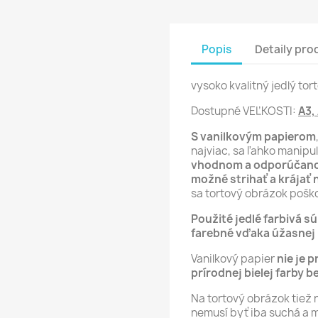
Popis
Detaily pro
vysoko kvalitný jedlý to
Dostupné VEĽKOSTI:
A3,
S vanilkovým papierom
najviac, sa ľahko manipu
vhodnom a odporúčano
možné strihať a krájať 
sa tortový obrázok poško
Použité jedlé farbivá s
farebné vďaka úžasnej p
Vanilkový papier
nie je p
prírodnej bielej farby b
Na tortový obrázok tiež 
nemusí byť iba suchá a 