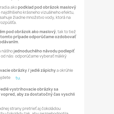
oradia ako
podklad pod obrázok maslový
čo najdlhšieho krásneho vizuálneho efektu,
sahuje žiadne množstvo vody, ktorá na
rozpúšťa.
rém pod obrázok ako maslový
, tak to tiež
 tomto prípade odporúčame ozdobovať
podávaním
.
a nášho
jednoduchého návodu podlepiť
ip od nás: odporúčame vyberať mäkký
vacie obrázky / jedlé zápichy
a okrúhle
ájdete
tu.
Jedlé vystrihovacie obrázky sa
 vopred, aby za dostatočný čas vyschli
nej strany pretrieť aj čokoládou
bu čokolády tak, aby neznehodnotila