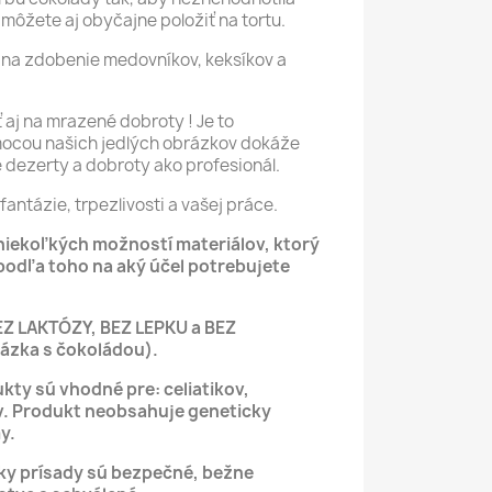
môžete aj obyčajne položiť na tortu.
na zdobenie medovníkov, keksíkov a
aj na mrazené dobroty ! Je to
mocou našich jedlých obrázkov dokáže
é dezerty a dobroty ako profesionál.
fantázie, trpezlivosti a vašej práce.
 niekoľkých možností materiálov, ktorý
podľa toho na aký účel potrebujete
EZ LAKTÓZY, BEZ LEPKU a BEZ
zka s čokoládou).
kty sú vhodné pre: celiatikov,
v.
Produkt neobsahuje geneticky
y.
tky prísady sú bezpečné, bežne