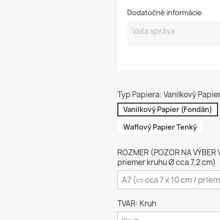
Dodatočné informácie
Typ Papiera: Vanilkový Papie
Vanilkový Papier (Fondán)
Waflový Papier Tenký
ROZMER (POZOR NA VÝBER VH
priemer kruhu Ø cca 7,2 cm)
TVAR: Kruh