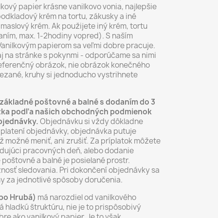
lkový papier krásne vanilkovo vonia, najlepšie
odkladový krém na tortu, zákusky a iné
maslový krém. Ak použijete iný krém, tortu
ním, max. 1-2hodiny vopred). S naším
anilkovým papierom sa veľmi dobre pracuje.
aj na stránke s pokynmi - odporúčame sa nimi
 referenčný obrázok, nie obrázok konečného
ezané, kruhy si jednoducho vystrihnete
základné poštovné a balné s dodaním do 3
rázka podľa našich obchodných podmienok
objednávky.
Objednávku si vždy dôkladne
aplatení objednávky, objednávka putuje
už možné meniť, ani zrušiť. Za príplatok môžete
dujúci pracovných deň, alebo dodanie
 poštovné a balné je posielané prostr.
nosť sledovania. Pri dokončení objednávky sa
y za jednotlivé spôsoby doručenia.
ebo Hrubá)
má narozdiel od vanilkového
 hladkú štruktúru, nie je to prispôsobivý
re ako vanilkový papier. Je to však