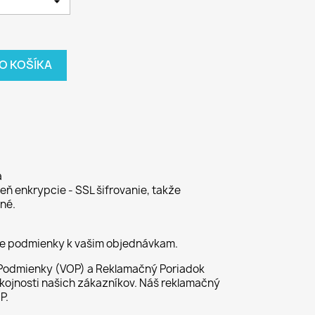
DO KOŠÍKA
a
ň enkrypcie - SSL šifrovanie, takže
né.
ie podmienky k vašim objednávkam.
odmienky (VOP) a Reklamačný Poriadok
kojnosti našich zákazníkov. Náš reklamačný
P.