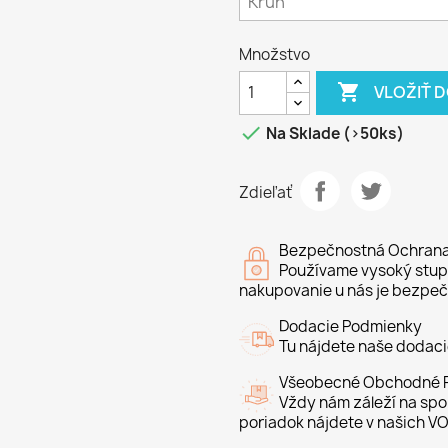
Množstvo

VLOŽIŤ 

Na Sklade (>50ks)
Zdieľať
Bezpečnostná Ochran
Používame vysoký stupe
nakupovanie u nás je bezpeč
Dodacie Podmienky
Tu nájdete naše dodac
Všeobecné Obchodné P
Vždy nám záleží na spo
poriadok nájdete v našich VO