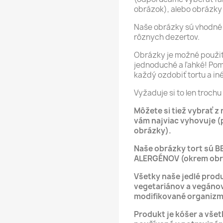
obrázok), alebo obrázky 
Naše obrázky sú vhodné 
rôznych dezertov.
Obrázky je možné použiť 
jednoduché a ľahké! Po
každý ozdobiť tortu a in
Vyžaduje si to len trochu 
Môžete si tiež vybrať z
vám najviac vyhovuje (
obrázky).
Naše obrázky tort sú B
ALERGÉNOV (okrem obrá
Všetky naše jedlé produ
vegetariánov a vegáno
modifikované organizm
Produkt je kóšer a vše