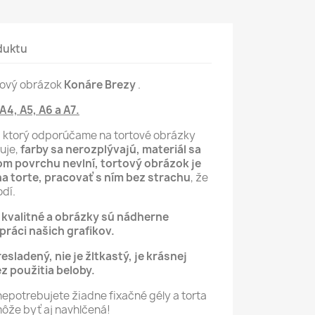
duktu
rtový obrázok
Konáre Brezy
.
 A4, A5, A6 a A7.
, ktorý odporúčame na tortové obrázky
luje,
farby sa nerozplývajú, materiál sa
m povrchu nevlní,
tortový obrázok je
na torte, pracovať s ním bez strachu
, že
dí.
ú kvalitné a obrázky sú nádherne
ráci našich grafikov.
resladený, nie je žltkastý, je krásnej
ez použitia beloby.
nepotrebujete žiadne fixačné gély a torta
môže byť aj navhlčená!