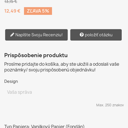
13,15 €
12,49 €
ZĽAVA 5%
Napíšte Svoju Recenziu!
položiť otázku
Prispôsobenie produktu
Prosíme pridajte do košíka, aby ste uložili a odoslali vaše
poznámky/ svoju prispôsobenú objednávku!
Design
Max. 250 znakov
Typ Papiera: Vanilkový Papier (Fondán)