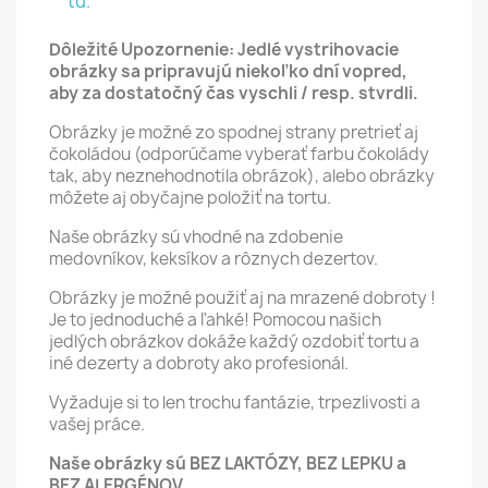
tu.
Dôležité Upozornenie: Jedlé vystrihovacie
obrázky sa pripravujú niekoľko dní vopred,
aby za dostatočný čas vyschli / resp. stvrdli.
Obrázky je možné zo spodnej strany pretrieť aj
čokoládou (odporúčame vyberať farbu čokolády
tak, aby neznehodnotila obrázok), alebo obrázky
môžete aj obyčajne položiť na tortu.
Naše obrázky sú vhodné na zdobenie
medovníkov, keksíkov a rôznych dezertov.
Obrázky je možné použiť aj na mrazené dobroty !
Je to jednoduché a ľahké! Pomocou našich
jedlých obrázkov dokáže každý ozdobiť tortu a
iné dezerty a dobroty ako profesionál.
Vyžaduje si to len trochu fantázie, trpezlivosti a
vašej práce.
Naše obrázky sú BEZ LAKTÓZY, BEZ LEPKU a
BEZ ALERGÉNOV.