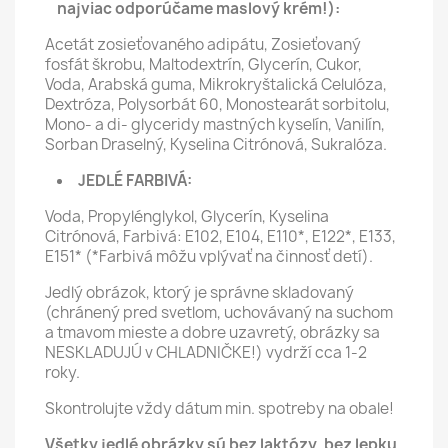
najviac odporúčame maslový krém!):
Acetát zosieťovaného adipátu, Zosieťovaný
fosfát škrobu, Maltodextrín, Glycerín, Cukor,
Voda, Arabská guma, Mikrokryštalická Celulóza,
Dextróza, Polysorbát 60, Monostearát sorbitolu,
Mono- a di- glyceridy mastných kyselín, Vanilín,
Sorban Draselný, Kyselina Citrónová, Sukralóza.
JEDLÉ FARBIVÁ:
Voda, Propylénglykol, Glycerín, Kyselina
Citrónová, Farbivá: E102, E104, E110*, E122*, E133,
E151* (*Farbivá môžu vplývať na činnosť detí).
Jedlý obrázok, ktorý je správne skladovaný
(chránený pred svetlom, uchovávaný na suchom
a tmavom mieste a dobre uzavretý, obrázky sa
NESKLADUJÚ v CHLADNIČKE!) vydrží cca 1-2
roky.
Skontrolujte vždy dátum min. spotreby na obale!
Všetky jedlé obrázky sú bez laktózy, bez lepku