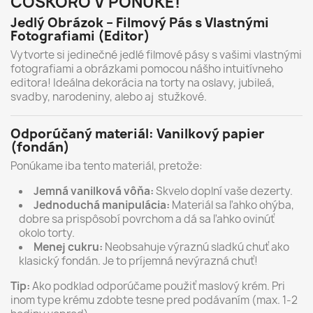
ČOSKORO V PONUKE!
Jedlý Obrázok – Filmový Pás s Vlastnými
Fotografiami (Editor)
Vytvorte si jedinečné jedlé filmové pásy s vašimi vlastnými
fotografiami a obrázkami pomocou nášho intuitívneho
editora! Ideálna dekorácia na torty na oslavy, jubileá,
svadby, narodeniny, alebo aj stužkové.
Odporúčaný materiál: Vanilkový papier
(fondán)
Ponúkame iba tento materiál, pretože:
Jemná vanilková vôňa:
Skvelo doplní vaše dezerty.
Jednoduchá manipulácia:
Materiál sa ľahko ohýba,
dobre sa prispôsobí povrchom a dá sa ľahko ovinúť
okolo torty.
Menej cukru:
Neobsahuje výraznú sladkú chuť ako
klasický fondán. Je to príjemná nevýrazná chuť!
Tip:
Ako podklad odporúčame použiť maslový krém. Pri
inom type krému zdobte tesne pred podávaním (max. 1-2