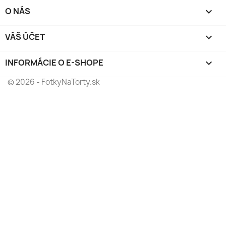
O NÁS

VÁŠ ÚČET

INFORMÁCIE O E-SHOPE
keyboard_arrow_down
© 2026 - FotkyNaTorty.sk