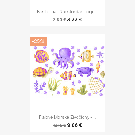
Basketbal: Nike Jordan Logo...
3,33 €
3,50 €
-25%
Fialové Morské Živočíchy -...
9,86 €
13,15 €