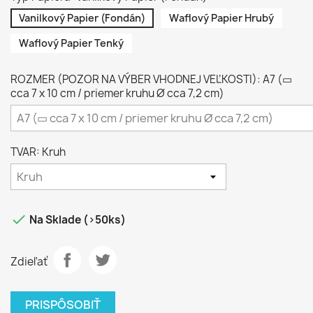
Vanilkový Papier (Fondán)
Waflový Papier Hrubý
Waflový Papier Tenký
ROZMER (POZOR NA VÝBER VHODNEJ VEĽKOSTI): A7 (▭
cca 7 x 10 cm / priemer kruhu Ø cca 7,2 cm)
TVAR: Kruh

Na Sklade (>50ks)
Zdieľať
PRISPÔSOBIŤ