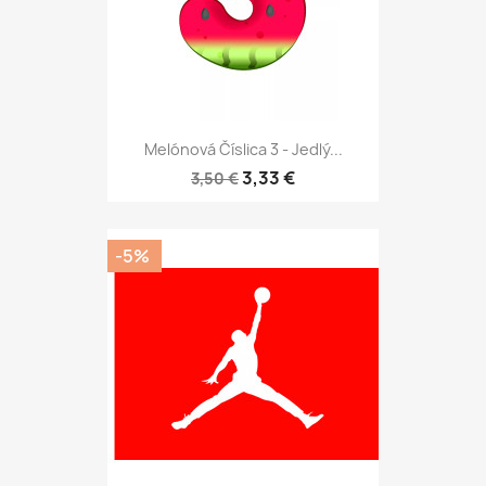
Melónová Číslica 3 - Jedlý...
3,33 €
3,50 €
-5%