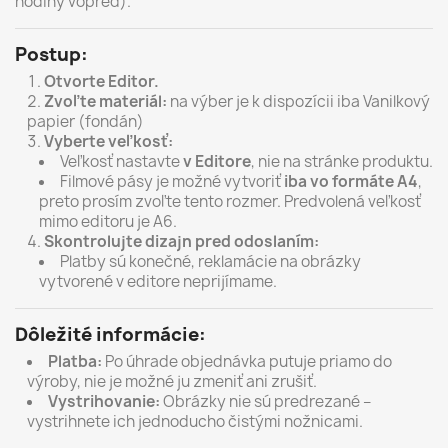
hodiny vopred).
Postup:
Otvorte Editor.
Zvoľte materiál:
na výber je k dispozícii iba Vanilkový
papier (fondán)
Vyberte veľkosť:
Veľkosť nastavte
v Editore
, nie na stránke produktu.
Filmové pásy je možné vytvoriť
iba vo formáte A4
,
preto prosím zvoľte tento rozmer. Predvolená veľkosť
mimo editoru je A6.
Skontrolujte dizajn pred odoslaním:
Platby sú konečné, reklamácie na obrázky
vytvorené v editore neprijímame.
Dôležité informácie:
Platba:
Po úhrade objednávka putuje priamo do
výroby, nie je možné ju zmeniť ani zrušiť.
Vystrihovanie:
Obrázky nie sú predrezané –
vystrihnete ich jednoducho čistými nožnicami.