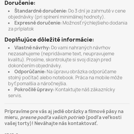
Doručenie:
Štandardné doručenie:
Do 3 dní je zahrnuté v cene
objednávky (pri splnení minimálnej hodnoty).
Expresné doručenie:
Možnosť rýchlejšieho dodania
za príplatok
Doplňujúce dôležité informácie:
Vlastné návrhy:
Do vami nahraných návrhov
nezasahujeme (nepridávame text, neupravujeme
kvalitu). Prosíme, skontrolujte si svoj dizajn pred
dokončením objednávky.
Odporúčanie:
Na úpravu obrázka odporúčame
stolný počítač alebo notebook. Práca na mobile môže
byť pomalšia a náročnejšia.
Pokročilé úpravy:
Kontaktujte náš zákaznícky
servis.
Pripravíme pre vás aj jedlé obrázky a filmové pásy na
mieru,
presne podľa vašich potrieb
(podľa veľkosti
vašej torty)! Neváhajte nás kontaktovať.