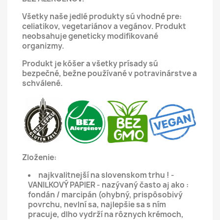
Všetky naše jedlé produkty sú vhodné pre:
celiatikov, vegetariánov a vegánov.
Produkt
neobsahuje geneticky modifikované
organizmy.
Produkt je kóšer a všetky prísady sú
bezpečné, bežne používané v potravinárstve a
schválené.
Zloženie:
najkvalitnejší na slovenskom trhu ! -
VANILKOVÝ PAPIER - nazývaný často aj ako :
fondán / marcipán (ohybný, prispôsobivý
povrchu, nevlní sa, najlepšie sa s ním
pracuje, dlho vydrží na rôznych krémoch,