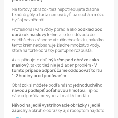
Na tortový obrázok tiež nepotrebujete žiadne
fixačné gély a torta nemusí byť iba suchá a môže
byť aj navhlčená!
Profesionáli vám vždy poradia ako
podklad pod
obrázok maslový krém
, a je to z dôvodu čo
najdlhšieho krásneho vizuálneho efektu, nakoľko
tento krém neobsahuje žiadne množstvo vody,
ktorá na torte obrázky postupne rozpúšťa.
Ak si plánujete dať
iný krém pod obrázok ako
maslový
, tak to tiež nie je žiaden problém -
V
tomto prípade odporúčame ozdobovať tortu
1-2 hodiny pred podávaním
.
Obrázok si môžete podľa nášho
jednoduchého
návodu podlepiť poťahovou hmotou
, Tip od
nás: odporúčame vyberať mäkký fondán.
Návod na jedlé vystrihovacie obrázky / jedlé
zápichy
a okrúhle obrázky aj s receptom nájdete