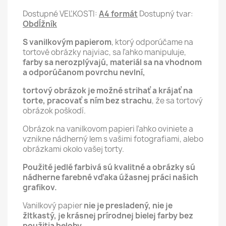
Dostupné VEĽKOSTI:
A4 formát
Dostupný tvar:
Obdĺžník
S vanilkovým papierom
, ktorý odporúčame na
tortové obrázky najviac, sa ľahko manipuluje,
farby sa nerozplývajú, materiál sa na vhodnom
a odporúčanom povrchu nevlní,
tortový obrázok je možné strihať a krájať na
torte, pracovať s ním bez strachu
, že sa tortový
obrázok poškodí.
Obrázok na vanilkovom papieri ľahko oviniete a
vznikne nádherný lem s vašimi fotografiami, alebo
obrázkami okolo vašej torty.
Použité jedlé farbivá sú kvalitné a obrázky sú
nádherne farebné vďaka úžasnej práci našich
grafikov.
Vanilkový papier
nie je presladený, nie je
žltkastý, je krásnej prírodnej bielej farby bez
použitia beloby.