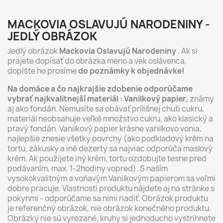
MACKOVIA OSLAVUJÚ NARODENINY -
JEDLÝ OBRÁZOK
Jedlý obrázok
Mackovia Oslavujú Narodeniny
. Ak si
prajete dopísať do obrázka meno a vek oslávenca,
dopíšte ho prosíme
do poznámky k objednávke!
Na domáce a čo najkrajšie zdobenie odporúčame
vybrať najkvalitnejší materiál : Vanilkový papier,
známy
aj ako fondán. Nemusíte sa obávať prílišnej chuti cukru,
materiál neobsahuje veľké množstvo cukru, ako klasický a
pravý fondán. Vanilkový papier krásne vanilkovo vonia,
najlepšie znesie všetky povrchy (ako podkladový krém na
tortu, zákusky a iné dezerty sa najviac odporúča maslový
krém. Ak použijete iný krém, tortu ozdobujte tesne pred
podávaním, max. 1-2hodiny vopred). S naším
vysokokvalitným a voňavým Vanilkovým papierom sa veľmi
dobre pracuje. Vlastnosti produktu nájdete aj na stránke s
pokynmi - odporúčame sa nimi riadiť. Obrázok produktu
je referenčný obrázok, nie obrázok konečného produktu.
Obrázky nie sú vyrezané, kruhy si jednoducho vystrihnete