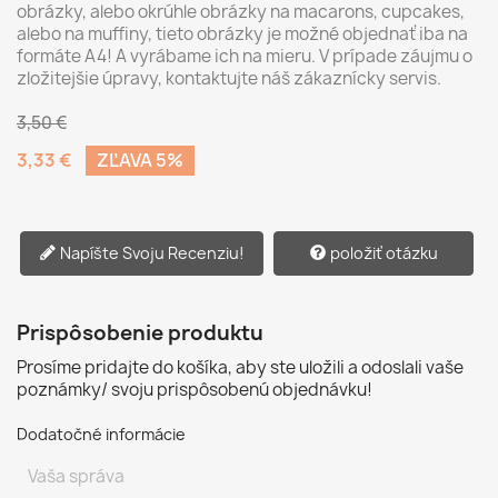
obrázky, alebo okrúhle obrázky na macarons, cupcakes,
alebo na muffiny, tieto obrázky je možné objednať iba na
formáte A4! A vyrábame ich na mieru. V prípade záujmu o
zložitejšie úpravy, kontaktujte náš zákaznícky servis.
3,50 €
3,33 €
ZĽAVA 5%
Napíšte Svoju Recenziu!
položiť otázku
Prispôsobenie produktu
Prosíme pridajte do košíka, aby ste uložili a odoslali vaše
poznámky/ svoju prispôsobenú objednávku!
Dodatočné informácie