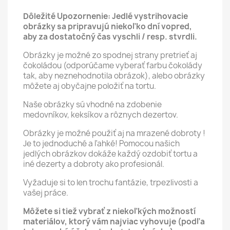
Dôležité Upozornenie: Jedlé vystrihovacie
obrázky sa pripravujú niekoľko dní vopred,
aby za dostatočný čas vyschli / resp. stvrdli.
Obrázky je možné zo spodnej strany pretrieť aj
čokoládou (odporúčame vyberať farbu čokolády
tak, aby neznehodnotila obrázok), alebo obrázky
môžete aj obyčajne položiť na tortu.
Naše obrázky sú vhodné na zdobenie
medovníkov, keksíkov a rôznych dezertov.
Obrázky je možné použiť aj na mrazené dobroty !
Je to jednoduché a ľahké! Pomocou našich
jedlých obrázkov dokáže každý ozdobiť tortu a
iné dezerty a dobroty ako profesionál.
Vyžaduje si to len trochu fantázie, trpezlivosti a
vašej práce.
Môžete si tiež vybrať z niekoľkých možností
materiálov, ktorý vám najviac vyhovuje (podľa