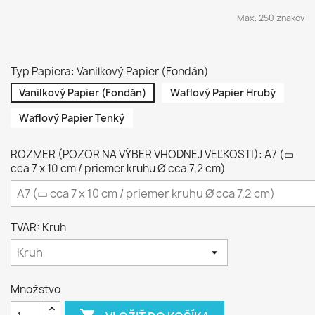
Max. 250 znakov
Typ Papiera: Vanilkový Papier (Fondán)
Vanilkový Papier (Fondán)
Waflový Papier Hrubý
Waflový Papier Tenký
ROZMER (POZOR NA VÝBER VHODNEJ VEĽKOSTI): A7 (▭
cca 7 x 10 cm / priemer kruhu Ø cca 7,2 cm)
TVAR: Kruh
Množstvo