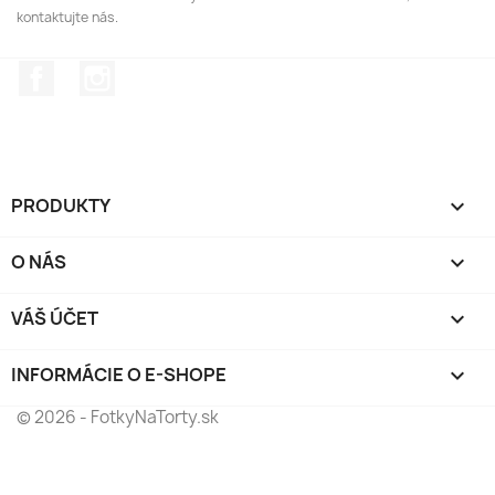
kontaktujte nás.
Facebook
Instagram
PRODUKTY

O NÁS

VÁŠ ÚČET

INFORMÁCIE O E-SHOPE
keyboard_arrow_down
© 2026 - FotkyNaTorty.sk