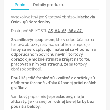
Popis
Detaily produktu
vysoko kvalitný jedlý tortový obrázok
Mackovia
Oslavujú Narodeniny
.
Dostupné VEĽKOSTI:
A3, A4, A5, A6 a A7.
S vanilkovým papierom
, ktorý odporúčame na
tortové obrázky najviac, sa ľahko manipuluje,
farby sa nerozplývajú, materiál sa vhodnom a
odporúčanom povrchu nevlní,
tortový
obrázok je možné strihať a krájať na torte,
pracovať s ním bez strachu
, že sa tortový
obrázok poškodí.
Použité jedlé farbivá sú kvalitné a obrázky sú
nádherne farebné vďaka úžasnej práci našich
grafikov.
Vanilkový papier
nie je presladený, nie je
žltkastý, je krásnej prírodnej bielej farby bez
použitia beloby.