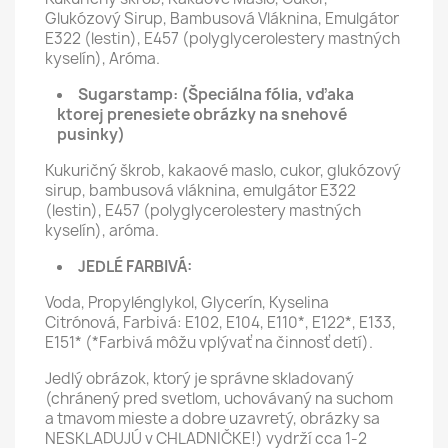
Glukózový Sirup, Bambusová Vláknina, Emulgátor
E322 (lestin), E457 (polyglycerolestery mastných
kyselín), Aróma.
Sugarstamp:
(Špeciálna fólia, vďaka
ktorej prenesiete obrázky na snehové
pusinky)
Kukuričný škrob, kakaové maslo, cukor, glukózový
sirup, bambusová vláknina, emulgátor E322
(lestin), E457 (polyglycerolestery mastných
kyselín), aróma.
JEDLÉ FARBIVÁ:
Voda, Propylénglykol, Glycerín, Kyselina
Citrónová, Farbivá: E102, E104, E110*, E122*, E133,
E151* (*Farbivá môžu vplývať na činnosť detí).
Jedlý obrázok, ktorý je správne skladovaný
(chránený pred svetlom, uchovávaný na suchom
a tmavom mieste a dobre uzavretý, obrázky sa
NESKLADUJÚ v CHLADNIČKE!) vydrží cca 1-2