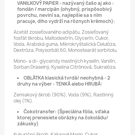
VANILKOVÝ PAPIER - nazývaný čašo aj ako :
fondán / marcipán (ohybný, prispôsobivý
povrchu, nevlní sa, najlepšie sa s ním
pracuje, dlho vydrží na rôznych krémoch):
Acetát zosieťovaného adipátu, Zosieťovaný
fosfát škrobu, Maltodextrín, Glycerín, Cukor,
Voda, Arabská guma, Mikrokryštalická Celulóza,
Dextróza, Polysorbát 60, Monostearát sorbitolu,
Mono- a di- glyceridy mastných kyselín, Vanilín,
Sorban Draselný, Kyselina Citrónová, Sukralóza.
OBLÁTKA klasická tvrdá/ neohybná - 2
druhy na výber - TENKÁ alebo HRUBÁ:
Zemiakový škrob (90%), Voda (9%), Rastlinný
olej (1%).
Čokotransfer:
(Špeciálna fólia, vďaka
ktorej prenesiete obrázky na čokoládu/
zákusky)
Kukuričný škrob, Kakaové Maslo, Cukor,