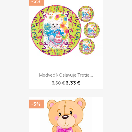
-5%
Medvedík Oslavuje Tretie...
3,33 €
3,50 €
-5%