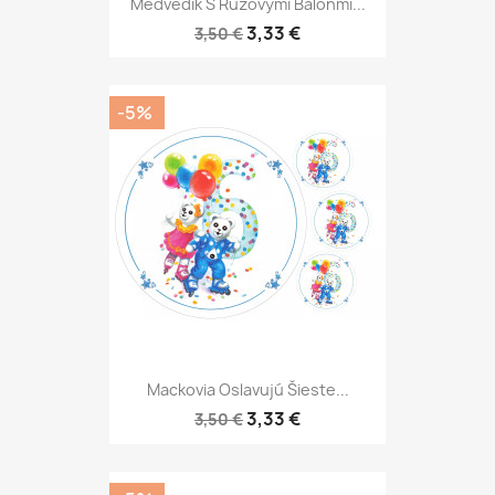
Medvedík S Ružovými Balónmi...
3,33 €
3,50 €
-5%
Mackovia Oslavujú Šieste...
3,33 €
3,50 €