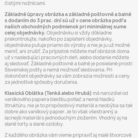
čistými nožnícami.
Základné úpravy obrázka a základné poštovné a balné
s dodaním do 3 prac. dní sú už v cene obrázka podľa
našich obchodných podmienok pri minimálnej sume
celej objednávky.
Objednávku si vždy dôkladne
prekontrolujte, nakoľko po zaplatení objednávky,
objednávka putuje priamo do výroby a nie je ju už možné
meniť, ani zrušiť. Za príplatok môžete mať obrázok doma
už v nasledujúci pracovných deň, alebo dodanie môžete
aj sledovať. Základné poštovné a balné je posielané prostr.
Slovenskej pošty a nemá možnosť sledovania. Pri
dokončení objednávky sa vám zobrazia možnosti a ceny
za jednotlivé spôsoby doručenia.
Klasická Oblátka (Tenká alebo Hrubá)
má narozdiel od
vanilkového papiera bledšiu potlač a nemá hladkú
štruktúru, nie je to prispôsobivý materiál a neobýba sa tak
dobre ako vanilkový papier. Je to však všestranný a
lacnejši materiál s jednoduchým zložením. Vhodný aj na
slané torty a slané ozdoby.
Z každého obrázka vám vieme pripraviť aj malé štvorcové