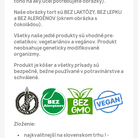
toho na aký účel potrebujete obrázky).
Naše obrázky tort sú BEZ LAKTÓZY, BEZ LEPKU
a BEZ ALERGÉNOV (okrem obrázka s
čokoládou).
Všetky naše jedlé produkty sú vhodné pre:
celiatikov, vegetariánov a vegánov.
Produkt
neobsahuje geneticky modifikované
organizmy.
Produkt je kóšer a všetky prísady sú
bezpečné, bežne používané v potravinárstve a
schválené.
Zloženie:
najkvalitnejší na slovenskom trhu ! -