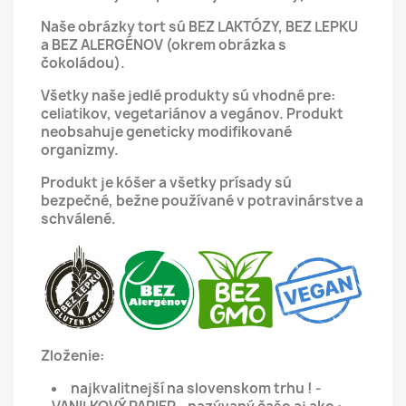
Naše obrázky tort sú BEZ LAKTÓZY, BEZ LEPKU
a BEZ ALERGÉNOV (okrem obrázka s
čokoládou).
Všetky naše jedlé produkty sú vhodné pre:
celiatikov, vegetariánov a vegánov.
Produkt
neobsahuje geneticky modifikované
organizmy.
Produkt je kóšer a všetky prísady sú
bezpečné, bežne používané v potravinárstve a
schválené.
Zloženie:
najkvalitnejší na slovenskom trhu ! -