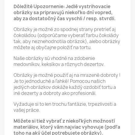
Dôležité Upozornenie: Jedlé vystrihovacie
obrázky sa pripravujú niekoľko dní vopred,
aby za dostatočný čas vyschli / resp. stvrdli.
Obrázky je možné zo spodnej strany pretrieť aj
čokoládou (odporúčame vyberať farbu čokolády
tak, aby neznehodnotila obrázok), alebo obrázky
môžete aj obyčajne položiť na tortu.
Naše obrázky sú vhodné na zdobenie
medovníkov, keksíkov a rôznych dezertov.
Obrázky je možné použiť aj na mrazené dobroty !
Je to jednoduché a ľahké! Pomocou našich
jedlých obrázkov dokáže každý ozdobiť tortu a
iné dezerty a dobroty ako profesionál.
Vyžaduje si to len trochu fantázie, trpezlivosti a
vašej práce.
Môžete si tiež vybrať z niekoľkých možností
materiálov, ktorý vám najviac vyhovuje (podľa
toho na aký účel potrebujete obrázky).