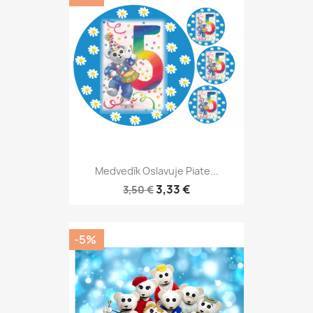
Medvedík Oslavuje Piate...
3,33 €
3,50 €
-5%