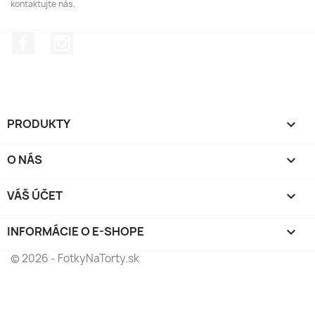
kontaktujte nás.
Facebook
Instagram
PRODUKTY

O NÁS

VÁŠ ÚČET

INFORMÁCIE O E-SHOPE
keyboard_arrow_down
© 2026 - FotkyNaTorty.sk