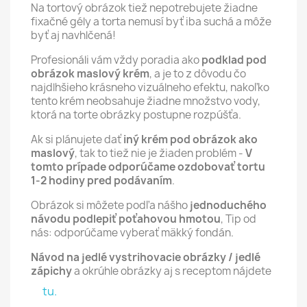
Na tortový obrázok tiež nepotrebujete žiadne
fixačné gély a torta nemusí byť iba suchá a môže
byť aj navhlčená!
Profesionáli vám vždy poradia ako
podklad pod
obrázok maslový krém
, a je to z dôvodu čo
najdlhšieho krásneho vizuálneho efektu, nakoľko
tento krém neobsahuje žiadne množstvo vody,
ktorá na torte obrázky postupne rozpúšťa.
Ak si plánujete dať
iný krém pod obrázok ako
maslový
, tak to tiež nie je žiaden problém -
V
tomto prípade odporúčame ozdobovať tortu
1-2 hodiny pred podávaním
.
Obrázok si môžete podľa nášho
jednoduchého
návodu podlepiť poťahovou hmotou
, Tip od
nás: odporúčame vyberať mäkký fondán.
Návod na jedlé vystrihovacie obrázky / jedlé
zápichy
a okrúhle obrázky aj s receptom nájdete
tu.