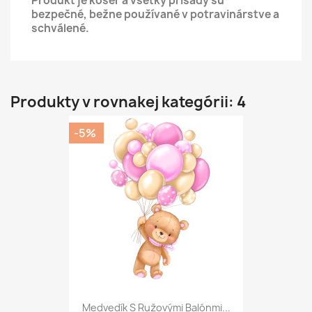
Produkt je kóšer a všetky prísady sú
bezpečné, bežne používané v potravinárstve a
schválené.
Produkty v rovnakej kategórii: 4
-5%
Medvedík S Ružovými Balónmi...