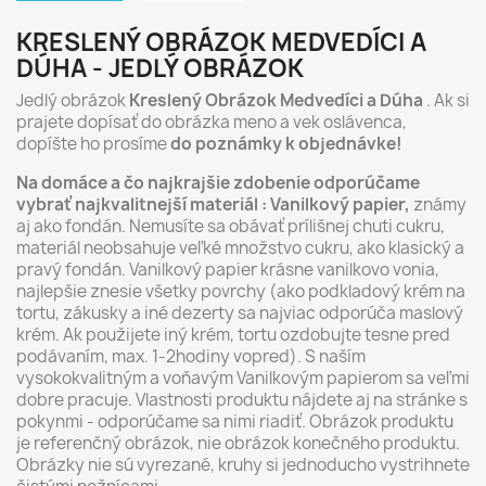
KRESLENÝ OBRÁZOK MEDVEDÍCI A
DÚHA - JEDLÝ OBRÁZOK
Jedlý obrázok
Kreslený Obrázok Medvedíci a Dúha
. Ak si
prajete dopísať do obrázka meno a vek oslávenca,
dopíšte ho prosíme
do poznámky k objednávke!
Na domáce a čo najkrajšie zdobenie odporúčame
vybrať najkvalitnejší materiál : Vanilkový papier,
známy
aj ako fondán. Nemusíte sa obávať prílišnej chuti cukru,
materiál neobsahuje veľké množstvo cukru, ako klasický a
pravý fondán. Vanilkový papier krásne vanilkovo vonia,
najlepšie znesie všetky povrchy (ako podkladový krém na
tortu, zákusky a iné dezerty sa najviac odporúča maslový
krém. Ak použijete iný krém, tortu ozdobujte tesne pred
podávaním, max. 1-2hodiny vopred). S naším
vysokokvalitným a voňavým Vanilkovým papierom sa veľmi
dobre pracuje. Vlastnosti produktu nájdete aj na stránke s
pokynmi - odporúčame sa nimi riadiť. Obrázok produktu
je referenčný obrázok, nie obrázok konečného produktu.
Obrázky nie sú vyrezané, kruhy si jednoducho vystrihnete