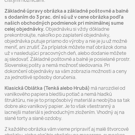
čistými nožnícami.
Základné úpravy obrázka a základné poštovné a balné
s dodaním do 3 prac. dní sú už v cene obrázka podľa
našich obchodných podmienok pri minimálnej sume
celej objednávky.
Objednávku si vždy dôkladne
prekontrolujte, nakoľko po zaplatení objednávky,
objednávka putuje priamo do výroby a nie je ju už možné
meniť, ani zrušiť. Za príplatok môžete mať obrázok doma
už v nasledujúci pracovných deň, alebo dodanie môžete
aj sledovať. Základné poštovné a balné je posielané prostr.
Slovenskej pošty a nemá možnosť sledovania. Pri
dokončení objednávky sa vám zobrazia možnosti a ceny
za jednotlivé spôsoby doručenia.
Klasická Oblátka (Tenká alebo Hrubá)
má narozdiel od
vanilkového papiera bledšiu potlač a nemá hladkú
štruktúru, nie je to prispôsobivý materiál a neobýba sa tak
dobre ako vanilkový papier. Je to však všestranný a
lacnejši materiál s jednoduchým zložením. Vhodný aj na
slané torty a slané ozdoby.
Z každého obrázka vám vieme pripraviť aj malé štvorcové