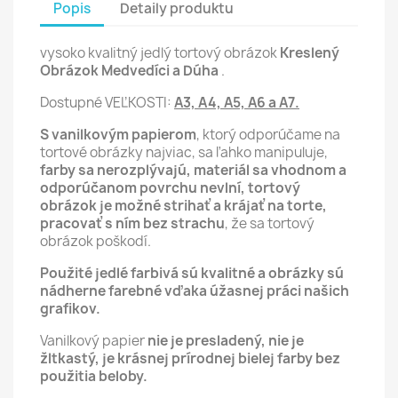
Popis
Detaily produktu
vysoko kvalitný jedlý tortový obrázok
Kreslený
Obrázok Medvedíci a Dúha
.
Dostupné VEĽKOSTI:
A3, A4, A5, A6 a A7.
S vanilkovým papierom
, ktorý odporúčame na
tortové obrázky najviac, sa ľahko manipuluje,
farby sa nerozplývajú, materiál sa vhodnom a
odporúčanom povrchu nevlní,
tortový
obrázok je možné strihať a krájať na torte,
pracovať s ním bez strachu
, že sa tortový
obrázok poškodí.
Použité jedlé farbivá sú kvalitné a obrázky sú
nádherne farebné vďaka úžasnej práci našich
grafikov.
Vanilkový papier
nie je presladený, nie je
žltkastý, je krásnej prírodnej bielej farby bez
použitia beloby.