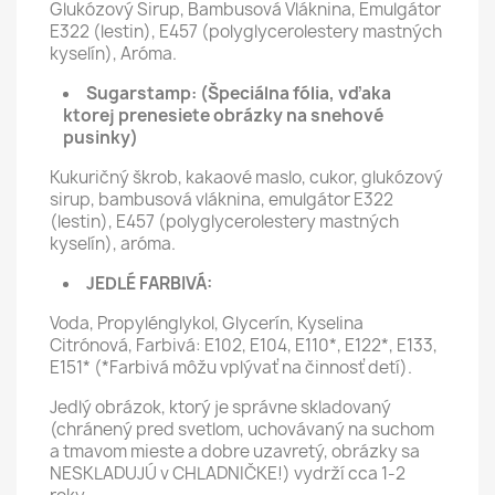
Glukózový Sirup, Bambusová Vláknina, Emulgátor
E322 (lestin), E457 (polyglycerolestery mastných
kyselín), Aróma.
Sugarstamp:
(Špeciálna fólia, vďaka
ktorej prenesiete obrázky na snehové
pusinky)
Kukuričný škrob, kakaové maslo, cukor, glukózový
sirup, bambusová vláknina, emulgátor E322
(lestin), E457 (polyglycerolestery mastných
kyselín), aróma.
JEDLÉ FARBIVÁ:
Voda, Propylénglykol, Glycerín, Kyselina
Citrónová, Farbivá: E102, E104, E110*, E122*, E133,
E151* (*Farbivá môžu vplývať na činnosť detí).
Jedlý obrázok, ktorý je správne skladovaný
(chránený pred svetlom, uchovávaný na suchom
a tmavom mieste a dobre uzavretý, obrázky sa
NESKLADUJÚ v CHLADNIČKE!) vydrží cca 1-2