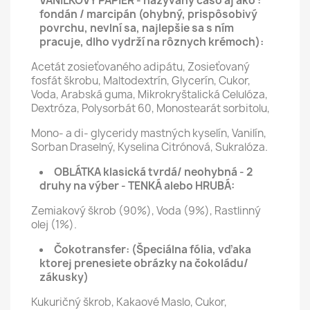
VANILKOVÝ PAPIER - nazývaný čašo aj ako :
fondán / marcipán (ohybný, prispôsobivý
povrchu, nevlní sa, najlepšie sa s ním
pracuje, dlho vydrží na rôznych krémoch):
Acetát zosieťovaného adipátu, Zosieťovaný
fosfát škrobu, Maltodextrín, Glycerín, Cukor,
Voda, Arabská guma, Mikrokryštalická Celulóza,
Dextróza, Polysorbát 60, Monostearát sorbitolu,
Mono- a di- glyceridy mastných kyselín, Vanilín,
Sorban Draselný, Kyselina Citrónová, Sukralóza.
OBLÁTKA klasická tvrdá/ neohybná - 2
druhy na výber - TENKÁ alebo HRUBÁ:
Zemiakový škrob (90%), Voda (9%), Rastlinný
olej (1%).
Čokotransfer:
(Špeciálna fólia, vďaka
ktorej prenesiete obrázky na čokoládu/
zákusky)
Kukuričný škrob, Kakaové Maslo, Cukor,