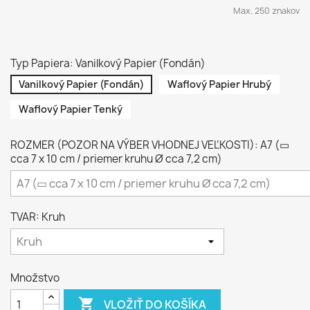
Max. 250 znakov
Typ Papiera: Vanilkový Papier (Fondán)
Vanilkový Papier (Fondán)
Waflový Papier Hrubý
Waflový Papier Tenký
ROZMER (POZOR NA VÝBER VHODNEJ VEĽKOSTI): A7 (▭
cca 7 x 10 cm / priemer kruhu Ø cca 7,2 cm)
TVAR: Kruh
Množstvo

VLOŽIŤ DO KOŠÍKA