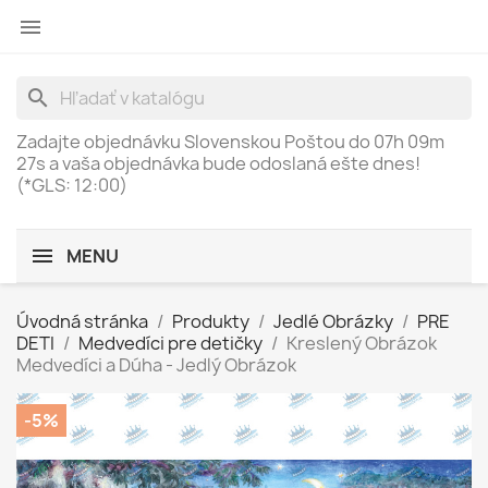

search
Zadajte objednávku Slovenskou Poštou do
07h 09m
27s
a vaša objednávka bude odoslaná ešte dnes!
(*GLS: 12:00)
MENU
Úvodná stránka
Produkty
Jedlé Obrázky
PRE
DETI
Medvedíci pre detičky
Kreslený Obrázok
Medvedíci a Dúha - Jedlý Obrázok
-5%