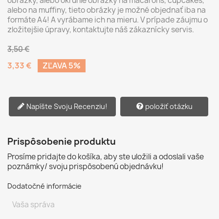
obrázky, alebo okrúhle obrázky na macarons, cupcakes,
alebo na muffiny, tieto obrázky je možné objednať iba na
formáte A4! A vyrábame ich na mieru. V prípade záujmu o
zložitejšie úpravy, kontaktujte náš zákaznícky servis.
3,50 €
3,33 €
ZĽAVA 5%
Napíšte Svoju Recenziu!
položiť otázku
Prispôsobenie produktu
Prosíme pridajte do košíka, aby ste uložili a odoslali vaše
poznámky/ svoju prispôsobenú objednávku!
Dodatočné informácie