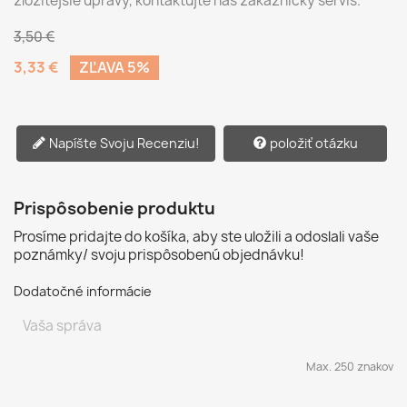
zložitejšie úpravy, kontaktujte náš zákaznícky servis.
3,50 €
3,33 €
ZĽAVA 5%
Napíšte Svoju Recenziu!
položiť otázku
Prispôsobenie produktu
Prosíme pridajte do košíka, aby ste uložili a odoslali vaše
poznámky/ svoju prispôsobenú objednávku!
Dodatočné informácie
Max. 250 znakov