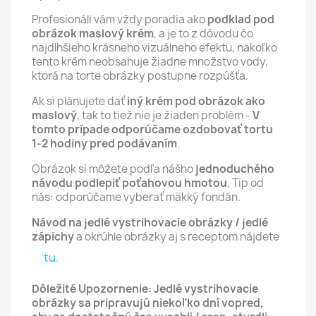
Profesionáli vám vždy poradia ako
podklad pod
obrázok maslový krém
, a je to z dôvodu čo
najdlhšieho krásneho vizuálneho efektu, nakoľko
tento krém neobsahuje žiadne množstvo vody,
ktorá na torte obrázky postupne rozpúšťa.
Ak si plánujete dať
iný krém pod obrázok ako
maslový
, tak to tiež nie je žiaden problém -
V
tomto prípade odporúčame ozdobovať tortu
1-2 hodiny pred podávaním
.
Obrázok si môžete podľa nášho
jednoduchého
návodu podlepiť poťahovou hmotou
, Tip od
nás: odporúčame vyberať mäkký fondán.
Návod na jedlé vystrihovacie obrázky / jedlé
zápichy
a okrúhle obrázky aj s receptom nájdete
tu.
Dôležité Upozornenie: Jedlé vystrihovacie
obrázky sa pripravujú niekoľko dní vopred,