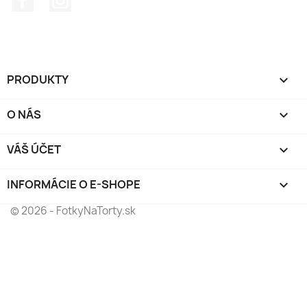
PRODUKTY

O NÁS

VÁŠ ÚČET

INFORMÁCIE O E-SHOPE
keyboard_arrow_down
© 2026 - FotkyNaTorty.sk