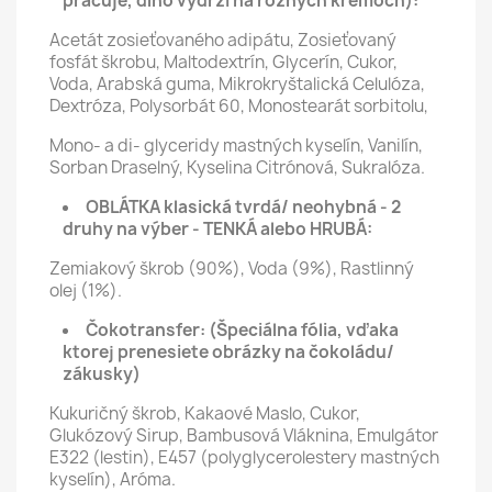
pracuje, dlho vydrží na rôznych krémoch):
Acetát zosieťovaného adipátu, Zosieťovaný
fosfát škrobu, Maltodextrín, Glycerín, Cukor,
Voda, Arabská guma, Mikrokryštalická Celulóza,
Dextróza, Polysorbát 60, Monostearát sorbitolu,
Mono- a di- glyceridy mastných kyselín, Vanilín,
Sorban Draselný, Kyselina Citrónová, Sukralóza.
OBLÁTKA klasická tvrdá/ neohybná - 2
druhy na výber - TENKÁ alebo HRUBÁ:
Zemiakový škrob (90%), Voda (9%), Rastlinný
olej (1%).
Čokotransfer:
(Špeciálna fólia, vďaka
ktorej prenesiete obrázky na čokoládu/
zákusky)
Kukuričný škrob, Kakaové Maslo, Cukor,
Glukózový Sirup, Bambusová Vláknina, Emulgátor
E322 (lestin), E457 (polyglycerolestery mastných
kyselín), Aróma.