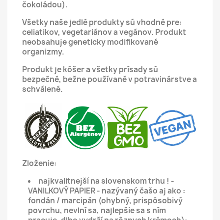
čokoládou).
Všetky naše jedlé produkty sú vhodné pre:
celiatikov, vegetariánov a vegánov.
Produkt
neobsahuje geneticky modifikované
organizmy.
Produkt je kóšer a všetky prísady sú
bezpečné, bežne používané v potravinárstve a
schválené.
Zloženie:
najkvalitnejší na slovenskom trhu ! -
VANILKOVÝ PAPIER - nazývaný čašo aj ako :
fondán / marcipán (ohybný, prispôsobivý
povrchu, nevlní sa, najlepšie sa s ním