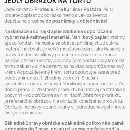
JEDLÝ OBRÁZOK NA TORTU
Jedlý obrázok
Profesie: Pre Kuriéra / Poštára
. Ak si
prajete dopísať do obrázka meno a vek oslávenca,
dopíšte ho prosíme
do poznámky k objednávke!
Na domáce a čo najkrajšie zdobenie odporúčame
vybrať najkvalitnejší materiál : Vanilkový papier,
známy
aj ako fondán. Nemusíte sa obávať prílišnej chuti cukru,
materiál neobsahuje veľké množstvo cukru, ako klasický a
pravý fondán. Vanilkový papier krásne vanilkovo vonia,
najlepšie znesie všetky povrchy (ako podkladový krém na
tortu, zákusky a iné dezerty sa najviac odporúča maslový
krém. Ak použijete iný krém, tortu ozdobujte tesne pred
podávaním, max. 1-2hodiny vopred). S naším
vysokokvalitným a voňavým Vanilkovým papierom sa veľmi
dobre pracuje. Vlastnosti produktu nájdete aj na stránke s
pokynmi - odporúčame sa nimi riadiť. Obrázok produktu
je referenčný obrázok, nie obrázok konečného produktu.
Obrázky nie sú vyrezané, kruhy si jednoducho vystrihnete
čistými nožnícami.
Základné úpravy obrázka a základné poštovné a balné
s dodaním do 3 prac. dní sú už v cene obrázka podľa