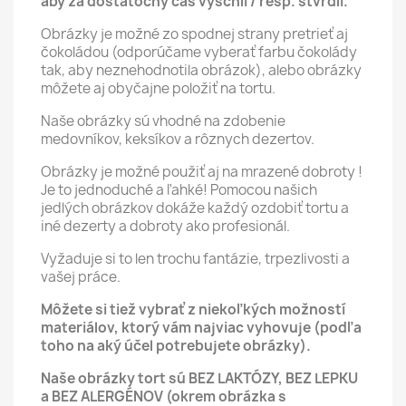
aby za dostatočný čas vyschli / resp. stvrdli.
Obrázky je možné zo spodnej strany pretrieť aj
čokoládou (odporúčame vyberať farbu čokolády
tak, aby neznehodnotila obrázok), alebo obrázky
môžete aj obyčajne položiť na tortu.
Naše obrázky sú vhodné na zdobenie
medovníkov, keksíkov a rôznych dezertov.
Obrázky je možné použiť aj na mrazené dobroty !
Je to jednoduché a ľahké! Pomocou našich
jedlých obrázkov dokáže každý ozdobiť tortu a
iné dezerty a dobroty ako profesionál.
Vyžaduje si to len trochu fantázie, trpezlivosti a
vašej práce.
Môžete si tiež vybrať z niekoľkých možností
materiálov, ktorý vám najviac vyhovuje (podľa
toho na aký účel potrebujete obrázky).
Naše obrázky tort sú BEZ LAKTÓZY, BEZ LEPKU
a BEZ ALERGÉNOV (okrem obrázka s