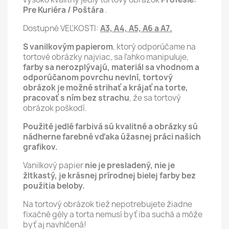
Pre Kuriéra / Poštára
.
Dostupné VEĽKOSTI:
A3, A4, A5, A6 a A7.
S vanilkovým papierom
, ktorý odporúčame na
tortové obrázky najviac, sa ľahko manipuluje,
farby sa nerozplývajú, materiál sa vhodnom a
odporúčanom povrchu nevlní,
tortový
obrázok je možné strihať a krájať na torte,
pracovať s ním bez strachu
, že sa tortový
obrázok poškodí.
Použité jedlé farbivá sú kvalitné a obrázky sú
nádherne farebné vďaka úžasnej práci našich
grafikov.
Vanilkový papier
nie je presladený, nie je
žltkastý, je krásnej prírodnej bielej farby bez
použitia beloby.
Na tortový obrázok tiež nepotrebujete žiadne
fixačné gély a torta nemusí byť iba suchá a môže
byť aj navhlčená!