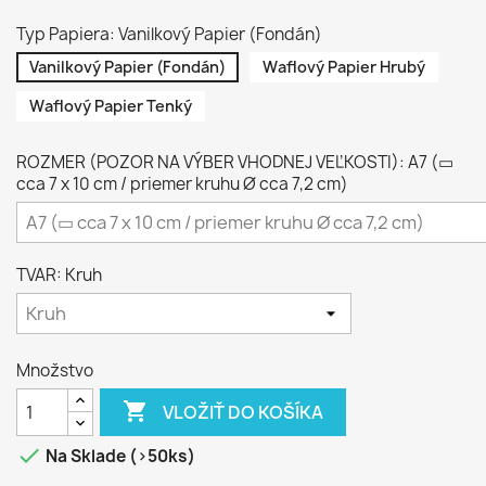
Typ Papiera: Vanilkový Papier (Fondán)
Vanilkový Papier (Fondán)
Waflový Papier Hrubý
Waflový Papier Tenký
ROZMER (POZOR NA VÝBER VHODNEJ VEĽKOSTI): A7 (▭
cca 7 x 10 cm / priemer kruhu Ø cca 7,2 cm)
TVAR: Kruh
Množstvo

VLOŽIŤ DO KOŠÍKA

Na Sklade (>50ks)