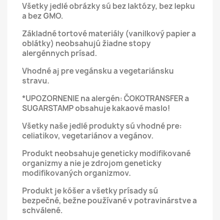
Všetky jedlé obrázky sú bez laktózy, bez lepku
a bez GMO.
Základné tortové materiály (vanilkový papier a
oblátky) neobsahujú žiadne stopy
alergénnych prísad.
Vhodné aj pre vegánsku a vegetariánsku
stravu.
*UPOZORNENIE na alergén: ČOKOTRANSFER a
SUGARSTAMP obsahuje kakaové maslo!
Všetky naše jedlé produkty sú vhodné pre:
celiatikov, vegetariánov a vegánov.
Produkt neobsahuje geneticky modifikované
organizmy a nie je zdrojom geneticky
modifikovaných organizmov.
Produkt je kóšer a všetky prísady sú
bezpečné, bežne používané v potravinárstve a
schválené.