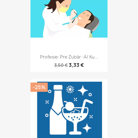
Profesie: Pre Zubár -a/ Ku...
3,33 €
3,50 €
-25%