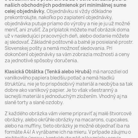
našich obchodných podmienok pri minimálnej sume
celej objednávky.
Objednávku si vždy dôkladne
prekontrolujte, nakoľko po zaplatení objednávky,
objednávka putuje priamo do výroby a nie je ju už možné
meniť, ani zrušiť. Za príplatok môžete mať obrázok doma
už v nasledujúci pracovných deň, alebo dodanie môžete
aj sledovať. Základné poštovné a balné je posielané prostr.
Slovenskej pošty a nemá možnosť sledovania. Pri
dokončení objednávky sa vám zobrazia možnosti a ceny
za jednotlivé spôsoby doručenia.
Klasická Oblátka (Tenká alebo Hrubá)
má narozdiel od
vanilkového papiera bledšiu potlač a nemá hladkú
štruktúru, nie je to prispôsobivý materiál a neobýba sa tak
dobre ako vanilkový papier. Je to však všestranný a
lacnejši materiál s jednoduchým zložením. Vhodný aj na
slané torty a slané ozdoby.
Z každého obrázka vám vieme pripraviť aj malé štvorcové
obrázky, alebo okrúhle obrázky na macarons, cupcakes,
alebo na muffiny, tieto obrázky je možné objednať iba na
formáte A4! A vyrábame ich na mieru. V prípade záujmu o