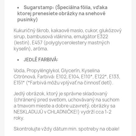
Sugarstamp:
(Špeciálna fólia, vďaka
ktorej prenesiete obrázky na snehové
pusinky)
Kukuričný škrob, kakaové maslo, cukor, glukózový
sirup, bambusová vláknina, emulgátor E322
(lestin), E457 (polyglycerolestery mastných
kyselín), aróma.
JEDLÉ FARBIVÁ:
Voda, Propylénglykol, Glycerín, Kyselina
Citrónová, Farbivá: E102, E104, E110*, E122*, E133,
E151* (*Farbivá môžu vplývať na činnosť detí).
Jedlý obrázok, ktorý je správne skladovaný
(chránený pred svetlom, uchovávaný na suchom
a tmavom mieste a dobre uzavretý, obrázky sa
NESKLADUJÚ v CHLADNIČKE!) vydrží cca 1-2
roky.
Skontrolujte vždy dátum min. spotreby na obale!