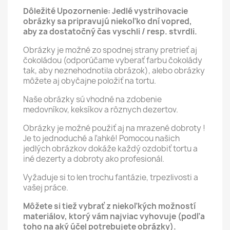
Dôležité Upozornenie: Jedlé vystrihovacie
obrázky sa pripravujú niekoľko dní vopred,
aby za dostatočný čas vyschli / resp. stvrdli.
Obrázky je možné zo spodnej strany pretrieť aj
čokoládou (odporúčame vyberať farbu čokolády
tak, aby neznehodnotila obrázok), alebo obrázky
môžete aj obyčajne položiť na tortu.
Naše obrázky sú vhodné na zdobenie
medovníkov, keksíkov a rôznych dezertov.
Obrázky je možné použiť aj na mrazené dobroty !
Je to jednoduché a ľahké! Pomocou našich
jedlých obrázkov dokáže každý ozdobiť tortu a
iné dezerty a dobroty ako profesionál.
Vyžaduje si to len trochu fantázie, trpezlivosti a
vašej práce.
Môžete si tiež vybrať z niekoľkých možností
materiálov, ktorý vám najviac vyhovuje (podľa
toho na aký účel potrebujete obrázky).