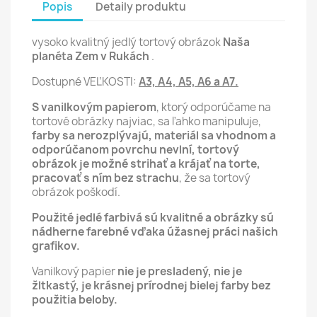
Popis
Detaily produktu
vysoko kvalitný jedlý tortový obrázok
Naša
planéta Zem v Rukách
.
Dostupné VEĽKOSTI:
A3, A4, A5, A6 a A7.
S vanilkovým papierom
, ktorý odporúčame na
tortové obrázky najviac, sa ľahko manipuluje,
farby sa nerozplývajú, materiál sa vhodnom a
odporúčanom povrchu nevlní,
tortový
obrázok je možné strihať a krájať na torte,
pracovať s ním bez strachu
, že sa tortový
obrázok poškodí.
Použité jedlé farbivá sú kvalitné a obrázky sú
nádherne farebné vďaka úžasnej práci našich
grafikov.
Vanilkový papier
nie je presladený, nie je
žltkastý, je krásnej prírodnej bielej farby bez
použitia beloby.