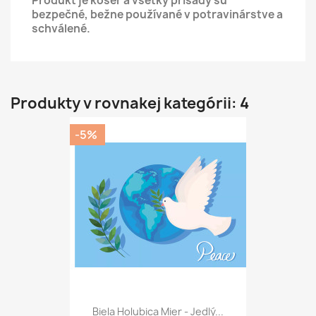
Produkt je kóšer a všetky prísady sú
bezpečné, bežne používané v potravinárstve a
schválené.
Produkty v rovnakej kategórii: 4
-5%
Biela Holubica Mier - Jedlý...