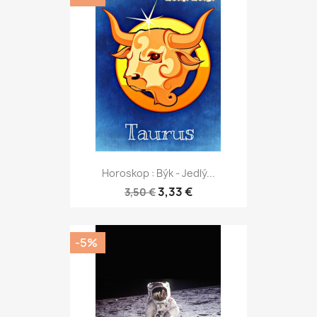
Horoskop : Býk - Jedlý...
3,33 €
3,50 €
-5%