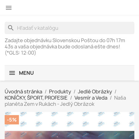

search
Zadajte objednávku Slovenskou Poštou do
07h 17m
43s
a vaša objednávka bude odoslaná ešte dnes!
(*GLS: 12:00)
MENU
Úvodná stránka
Produkty
Jedlé Obrázky
KONÍČKY, ŠPORT, PROFESIE
Vesmír a Veda
Naša
planéta Zem v Rukách - Jedlý Obrázok
-5%