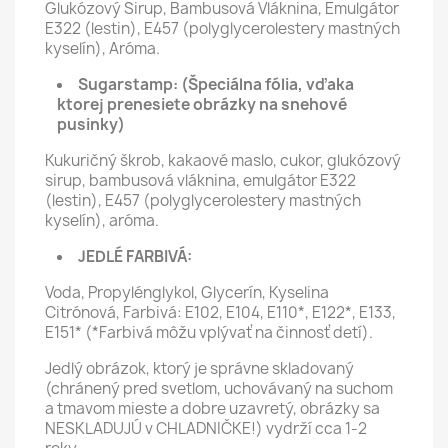
Glukózový Sirup, Bambusová Vláknina, Emulgátor
E322 (lestin), E457 (polyglycerolestery mastných
kyselín), Aróma.
Sugarstamp:
(Špeciálna fólia, vďaka
ktorej prenesiete obrázky na snehové
pusinky)
Kukuričný škrob, kakaové maslo, cukor, glukózový
sirup, bambusová vláknina, emulgátor E322
(lestin), E457 (polyglycerolestery mastných
kyselín), aróma.
JEDLÉ FARBIVÁ:
Voda, Propylénglykol, Glycerín, Kyselina
Citrónová, Farbivá: E102, E104, E110*, E122*, E133,
E151* (*Farbivá môžu vplývať na činnosť detí).
Jedlý obrázok, ktorý je správne skladovaný
(chránený pred svetlom, uchovávaný na suchom
a tmavom mieste a dobre uzavretý, obrázky sa
NESKLADUJÚ v CHLADNIČKE!) vydrží cca 1-2