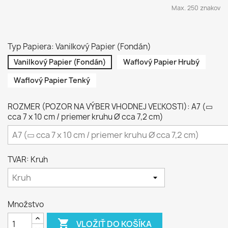
Max. 250 znakov
Typ Papiera: Vanilkový Papier (Fondán)
Vanilkový Papier (Fondán)
Waflový Papier Hrubý
Waflový Papier Tenký
ROZMER (POZOR NA VÝBER VHODNEJ VEĽKOSTI): A7 (▭
cca 7 x 10 cm / priemer kruhu Ø cca 7,2 cm)
TVAR: Kruh
Množstvo

VLOŽIŤ DO KOŠÍKA