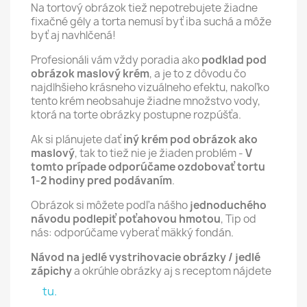
Na tortový obrázok tiež nepotrebujete žiadne
fixačné gély a torta nemusí byť iba suchá a môže
byť aj navhlčená!
Profesionáli vám vždy poradia ako
podklad pod
obrázok maslový krém
, a je to z dôvodu čo
najdlhšieho krásneho vizuálneho efektu, nakoľko
tento krém neobsahuje žiadne množstvo vody,
ktorá na torte obrázky postupne rozpúšťa.
Ak si plánujete dať
iný krém pod obrázok ako
maslový
, tak to tiež nie je žiaden problém -
V
tomto prípade odporúčame ozdobovať tortu
1-2 hodiny pred podávaním
.
Obrázok si môžete podľa nášho
jednoduchého
návodu podlepiť poťahovou hmotou
, Tip od
nás: odporúčame vyberať mäkký fondán.
Návod na jedlé vystrihovacie obrázky / jedlé
zápichy
a okrúhle obrázky aj s receptom nájdete
tu.