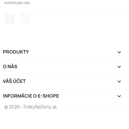
kontaktujte nás.
Facebook
Instagram
PRODUKTY

O NÁS

VÁŠ ÚČET

INFORMÁCIE O E-SHOPE
keyboard_arrow_down
© 2026 - FotkyNaTorty.sk