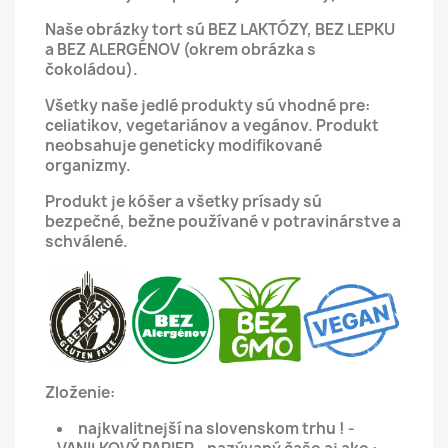
Naše obrázky tort sú BEZ LAKTÓZY, BEZ LEPKU
a BEZ ALERGÉNOV (okrem obrázka s
čokoládou).
Všetky naše jedlé produkty sú vhodné pre:
celiatikov, vegetariánov a vegánov.
Produkt
neobsahuje geneticky modifikované
organizmy.
Produkt je kóšer a všetky prísady sú
bezpečné, bežne používané v potravinárstve a
schválené.
Zloženie:
najkvalitnejší na slovenskom trhu ! -