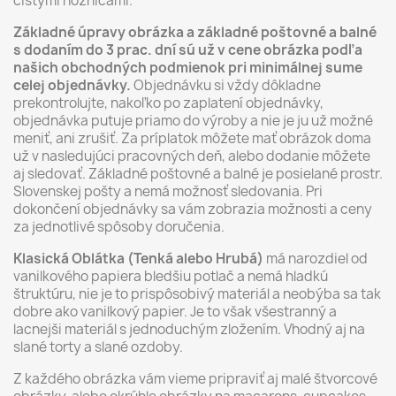
čistými nožnícami.
Základné úpravy obrázka a základné poštovné a balné
s dodaním do 3 prac. dní sú už v cene obrázka podľa
našich obchodných podmienok pri minimálnej sume
celej objednávky.
Objednávku si vždy dôkladne
prekontrolujte, nakoľko po zaplatení objednávky,
objednávka putuje priamo do výroby a nie je ju už možné
meniť, ani zrušiť. Za príplatok môžete mať obrázok doma
už v nasledujúci pracovných deň, alebo dodanie môžete
aj sledovať. Základné poštovné a balné je posielané prostr.
Slovenskej pošty a nemá možnosť sledovania. Pri
dokončení objednávky sa vám zobrazia možnosti a ceny
za jednotlivé spôsoby doručenia.
Klasická Oblátka (Tenká alebo Hrubá)
má narozdiel od
vanilkového papiera bledšiu potlač a nemá hladkú
štruktúru, nie je to prispôsobivý materiál a neobýba sa tak
dobre ako vanilkový papier. Je to však všestranný a
lacnejši materiál s jednoduchým zložením. Vhodný aj na
slané torty a slané ozdoby.
Z každého obrázka vám vieme pripraviť aj malé štvorcové