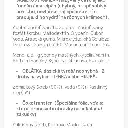
VANILKOVÝ PAPIER - nazývaný čašo aj ako :
fondán / marcipán (ohybný, prispôsobivý
povrchu, nevlní sa, najlepšie sa s ním
pracuje, dlho vydrží na rôznych krémoch):
Acetát zosieťovaného adipátu, Zosieťovaný
fosfát škrobu, Maltodextrín, Glycerín, Cukor,
Voda, Arabská guma, Mikrokryštalická Celulóza,
Dextróza, Polysorbát 60, Monostearát sorbitolu,
Mono- a di- glyceridy mastných kyselín, Vanilín,
Sorban Draselný, Kyselina Citrónová, Sukralóza.
OBLÁTKA klasická tvrdá/ neohybná - 2
druhy na výber - TENKÁ alebo HRUBÁ:
Zemiakový škrob (90%), Voda (9%), Rastlinný
olej (1%).
Čokotransfer:
(Špeciálna fólia, vďaka
ktorej prenesiete obrázky na čokoládu/
zákusky)
Kukuričný škrob, Kakaové Maslo, Cukor,