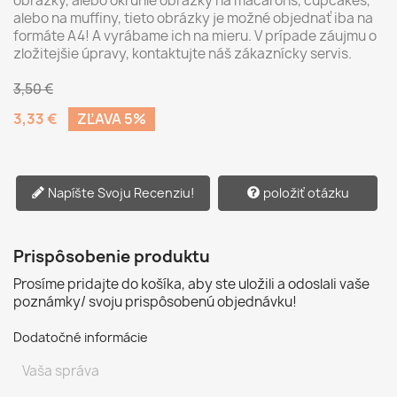
obrázky, alebo okrúhle obrázky na macarons, cupcakes,
alebo na muffiny, tieto obrázky je možné objednať iba na
formáte A4! A vyrábame ich na mieru. V prípade záujmu o
zložitejšie úpravy, kontaktujte náš zákaznícky servis.
3,50 €
3,33 €
ZĽAVA 5%
Napíšte Svoju Recenziu!
položiť otázku
Prispôsobenie produktu
Prosíme pridajte do košíka, aby ste uložili a odoslali vaše
poznámky/ svoju prispôsobenú objednávku!
Dodatočné informácie