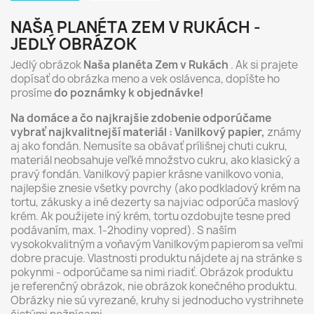
NAŠA PLANÉTA ZEM V RUKÁCH -
JEDLÝ OBRÁZOK
Jedlý obrázok
Naša planéta Zem v Rukách
. Ak si prajete
dopísať do obrázka meno a vek oslávenca, dopíšte ho
prosíme
do poznámky k objednávke!
Na domáce a čo najkrajšie zdobenie odporúčame
vybrať najkvalitnejší materiál : Vanilkový papier,
známy
aj ako fondán. Nemusíte sa obávať prílišnej chuti cukru,
materiál neobsahuje veľké množstvo cukru, ako klasický a
pravý fondán. Vanilkový papier krásne vanilkovo vonia,
najlepšie znesie všetky povrchy (ako podkladový krém na
tortu, zákusky a iné dezerty sa najviac odporúča maslový
krém. Ak použijete iný krém, tortu ozdobujte tesne pred
podávaním, max. 1-2hodiny vopred). S naším
vysokokvalitným a voňavým Vanilkovým papierom sa veľmi
dobre pracuje. Vlastnosti produktu nájdete aj na stránke s
pokynmi - odporúčame sa nimi riadiť. Obrázok produktu
je referenčný obrázok, nie obrázok konečného produktu.
Obrázky nie sú vyrezané, kruhy si jednoducho vystrihnete