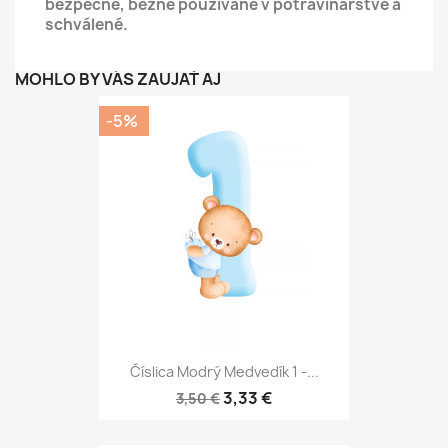
bezpečné, bežne používané v potravinárstve a
schválené.
MOHLO BY VÁS ZAUJAŤ AJ
-5%
Číslica Modrý Medvedík 1 -...
3,33 €
3,50 €