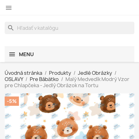

search
MENU
Úvodná stránka
Produkty
Jedlé Obrázky
OSLAVY
Pre Bábätko
Malý Medvedík Modrý Vzor
pre Chlapčeka - Jedlý Obrázok na Tortu
-5%