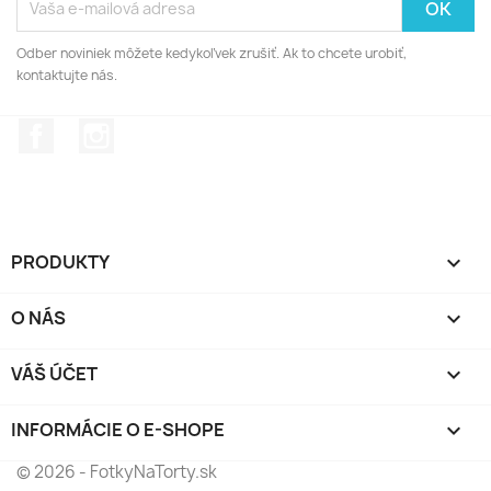
Odber noviniek môžete kedykoľvek zrušiť. Ak to chcete urobiť,
kontaktujte nás.
Facebook
Instagram
PRODUKTY

O NÁS

VÁŠ ÚČET

INFORMÁCIE O E-SHOPE
keyboard_arrow_down
© 2026 - FotkyNaTorty.sk