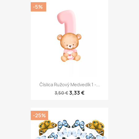
-5%
Číslica Ružový Medvedík 1 -...
3,33 €
3,50 €
-25%