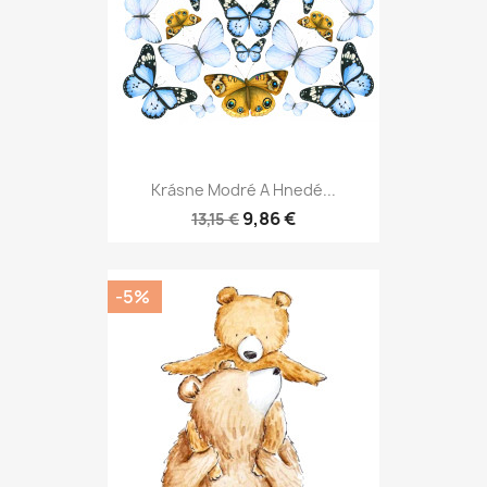
Krásne Modré A Hnedé...
9,86 €
13,15 €
-5%