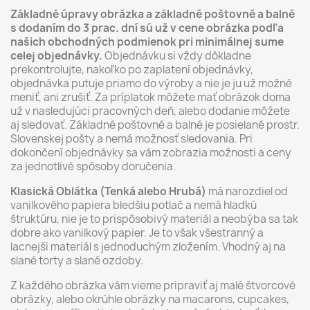
Základné úpravy obrázka a základné poštovné a balné
s dodaním do 3 prac. dní sú už v cene obrázka podľa
našich obchodných podmienok pri minimálnej sume
celej objednávky.
Objednávku si vždy dôkladne
prekontrolujte, nakoľko po zaplatení objednávky,
objednávka putuje priamo do výroby a nie je ju už možné
meniť, ani zrušiť. Za príplatok môžete mať obrázok doma
už v nasledujúci pracovných deň, alebo dodanie môžete
aj sledovať. Základné poštovné a balné je posielané prostr.
Slovenskej pošty a nemá možnosť sledovania. Pri
dokončení objednávky sa vám zobrazia možnosti a ceny
za jednotlivé spôsoby doručenia.
Klasická Oblátka (Tenká alebo Hrubá)
má narozdiel od
vanilkového papiera bledšiu potlač a nemá hladkú
štruktúru, nie je to prispôsobivý materiál a neobýba sa tak
dobre ako vanilkový papier. Je to však všestranný a
lacnejši materiál s jednoduchým zložením. Vhodný aj na
slané torty a slané ozdoby.
Z každého obrázka vám vieme pripraviť aj malé štvorcové
obrázky, alebo okrúhle obrázky na macarons, cupcakes,