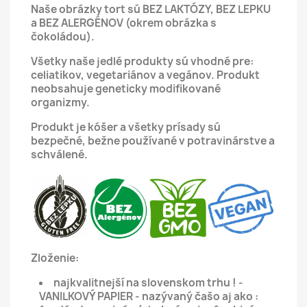
Naše obrázky tort sú BEZ LAKTÓZY, BEZ LEPKU
a BEZ ALERGÉNOV (okrem obrázka s
čokoládou).
Všetky naše jedlé produkty sú vhodné pre:
celiatikov, vegetariánov a vegánov.
Produkt
neobsahuje geneticky modifikované
organizmy.
Produkt je kóšer a všetky prísady sú
bezpečné, bežne používané v potravinárstve a
schválené.
Zloženie:
najkvalitnejší na slovenskom trhu ! -
VANILKOVÝ PAPIER - nazývaný čašo aj ako :