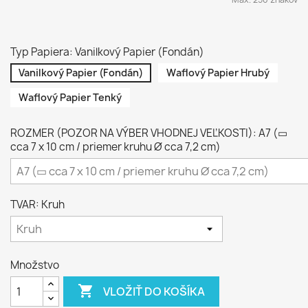
Typ Papiera: Vanilkový Papier (Fondán)
Vanilkový Papier (Fondán)
Waflový Papier Hrubý
Waflový Papier Tenký
ROZMER (POZOR NA VÝBER VHODNEJ VEĽKOSTI): A7 (▭
cca 7 x 10 cm / priemer kruhu Ø cca 7,2 cm)
TVAR: Kruh
Množstvo

VLOŽIŤ DO KOŠÍKA