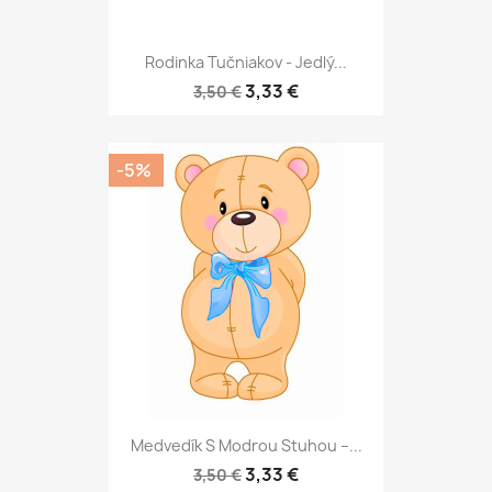
Rodinka Tučniakov - Jedlý...
3,33 €
3,50 €
-5%
Medvedík S Modrou Stuhou –...
3,33 €
3,50 €