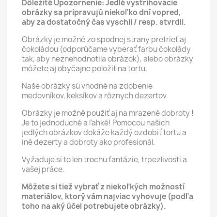
Dôležité Upozornenie: Jedlé vystrihovacie
obrázky sa pripravujú niekoľko dní vopred,
aby za dostatočný čas vyschli / resp. stvrdli.
Obrázky je možné zo spodnej strany pretrieť aj
čokoládou (odporúčame vyberať farbu čokolády
tak, aby neznehodnotila obrázok), alebo obrázky
môžete aj obyčajne položiť na tortu.
Naše obrázky sú vhodné na zdobenie
medovníkov, keksíkov a rôznych dezertov.
Obrázky je možné použiť aj na mrazené dobroty !
Je to jednoduché a ľahké! Pomocou našich
jedlých obrázkov dokáže každý ozdobiť tortu a
iné dezerty a dobroty ako profesionál.
Vyžaduje si to len trochu fantázie, trpezlivosti a
vašej práce.
Môžete si tiež vybrať z niekoľkých možností
materiálov, ktorý vám najviac vyhovuje (podľa
toho na aký účel potrebujete obrázky).