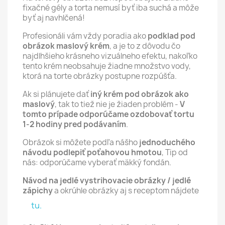
fixačné gély a torta nemusí byť iba suchá a môže
byť aj navhlčená!
Profesionáli vám vždy poradia ako
podklad pod
obrázok maslový krém
, a je to z dôvodu čo
najdlhšieho krásneho vizuálneho efektu, nakoľko
tento krém neobsahuje žiadne množstvo vody,
ktorá na torte obrázky postupne rozpúšťa.
Ak si plánujete dať
iný krém pod obrázok ako
maslový
, tak to tiež nie je žiaden problém -
V
tomto prípade odporúčame ozdobovať tortu
1-2 hodiny pred podávaním
.
Obrázok si môžete podľa nášho
jednoduchého
návodu podlepiť poťahovou hmotou
, Tip od
nás: odporúčame vyberať mäkký fondán.
Návod na jedlé vystrihovacie obrázky / jedlé
zápichy
a okrúhle obrázky aj s receptom nájdete
tu.