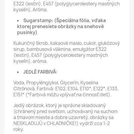
E322 (lestin), E457 (polyglycerolestery mastných
kyselín), Aróma.
Sugarstamp:
(Špeciálna fólia, vďaka
ktorej prenesiete obrázky na snehové
pusinky)
Kukuričný škrob, kakaové maslo, cukor, glukózový
sirup, bambusová vláknina, emulgátor E322
(lestin), E457 (polyglycerolestery mastných
kyselín), aróma.
JEDLÉ FARBIVÁ:
Voda, Propylénglykol, Glycerín, Kyselina
Citrónová, Farbivá: E102, E104, E110*, E122*, E133,
E151* (*Farbivá môžu vplývať na činnosť detí).
Jedlý obrázok, ktorý je správne skladovaný
(chránený pred svetlom, uchovávaný na suchom
a tmavom mieste a dobre uzavretý, obrázky sa
NESKLADUJÚ v CHLADNIČKE!) vydrží cca 1-2
roky.