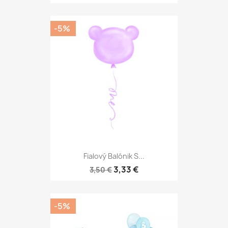
-5%
Fialový Balónik S...
3,33 €
3,50 €
-5%