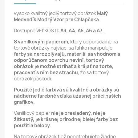
vysoko kvalitný jedlý tortový obrázok
Malý
Medvedík Modrý Vzor pre Chlapčeka.
Dostupné VEĽKOSTI:
A3, A4, A5, A6 a A7.
S vanilkovým papierom
, ktorý odporúčame na
tortové obrázky najviac, sa ľahko manipuluje,
farby sa nerozplývajú, materiál sa vhodnom a
odporúčanom povrchu nevlní,
tortový
obrázok je možné strihať a krájať na torte,
pracovať s ním bez strachu
, že sa tortový
obrázok poškodí.
Použité jedlé farbivá sú kvalitné a obrázky sú
nádherne farebné vďaka úžasnej práci našich
grafikov.
Vanilkový papier
nie je presladený, nie je
žltkastý, je krásnej prírodnej bielej farby bez
použitia beloby.
Na tortový obrázok tiež nepotrebujete žiadne