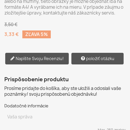
alebo na muffiny, tieto obrázky je možné objednať iba na
formáte A4! A vyrábame ich na mieru. V prípade záujmu o
zložitejšie úpravy, kontaktujte náš zákaznícky servis.
3,50 €
3,33 €
ZĽAVA 5%
Napíšte Svoju Recenziu!
položiť otázku
Prispôsobenie produktu
Prosíme pridajte do košíka, aby ste uložili a odoslali vaše
poznámky/ svoju prispôsobenú objednávku!
Dodatočné informácie
Max. 250 znakov