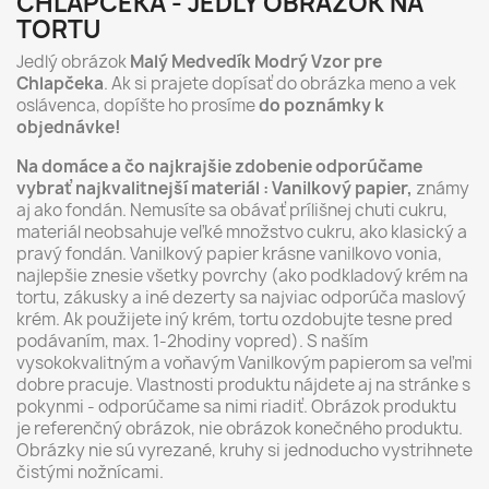
CHLAPČEKA - JEDLÝ OBRÁZOK NA
TORTU
Jedlý obrázok
Malý Medvedík Modrý Vzor pre
Chlapčeka
. Ak si prajete dopísať do obrázka meno a vek
oslávenca, dopíšte ho prosíme
do poznámky k
objednávke!
Na domáce a čo najkrajšie zdobenie odporúčame
vybrať najkvalitnejší materiál : Vanilkový papier,
známy
aj ako fondán. Nemusíte sa obávať prílišnej chuti cukru,
materiál neobsahuje veľké množstvo cukru, ako klasický a
pravý fondán. Vanilkový papier krásne vanilkovo vonia,
najlepšie znesie všetky povrchy (ako podkladový krém na
tortu, zákusky a iné dezerty sa najviac odporúča maslový
krém. Ak použijete iný krém, tortu ozdobujte tesne pred
podávaním, max. 1-2hodiny vopred). S naším
vysokokvalitným a voňavým Vanilkovým papierom sa veľmi
dobre pracuje. Vlastnosti produktu nájdete aj na stránke s
pokynmi - odporúčame sa nimi riadiť. Obrázok produktu
je referenčný obrázok, nie obrázok konečného produktu.
Obrázky nie sú vyrezané, kruhy si jednoducho vystrihnete
čistými nožnícami.