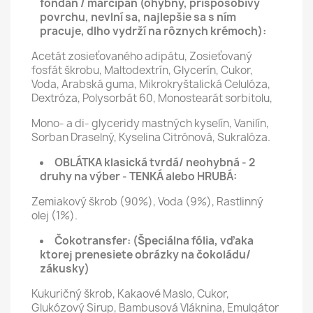
fondán / marcipán (ohybný, prispôsobivý
povrchu, nevlní sa, najlepšie sa s ním
pracuje, dlho vydrží na rôznych krémoch):
Acetát zosieťovaného adipátu, Zosieťovaný
fosfát škrobu, Maltodextrín, Glycerín, Cukor,
Voda, Arabská guma, Mikrokryštalická Celulóza,
Dextróza, Polysorbát 60, Monostearát sorbitolu,
Mono- a di- glyceridy mastných kyselín, Vanilín,
Sorban Draselný, Kyselina Citrónová, Sukralóza.
OBLÁTKA klasická tvrdá/ neohybná - 2
druhy na výber - TENKÁ alebo HRUBÁ:
Zemiakový škrob (90%), Voda (9%), Rastlinný
olej (1%).
Čokotransfer:
(Špeciálna fólia, vďaka
ktorej prenesiete obrázky na čokoládu/
zákusky)
Kukuričný škrob, Kakaové Maslo, Cukor,
Glukózový Sirup, Bambusová Vláknina, Emulgátor