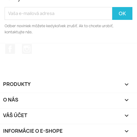
Odber noviniek môžete kedykoľvek zrušiť. Ak to chcete urobiť,
kontaktujte nás.
Facebook
Instagram
PRODUKTY

O NÁS

VÁŠ ÚČET

INFORMÁCIE O E-SHOPE
keyboard_arrow_down