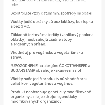
NESKLADUJÚ v CHLADNIČKE!) vydrží cca 1-2
roky.
Skontrolujte vždy dátum min. spotreby na obale!
Všetky jedlé obrázky sú bez laktózy, bez lepku
a bez GMO.
Základné tortové materiály (vanilkový papier a
oblátky) neobsahujú žiadne stopy
alergénnych prísad.
Vhodné aj pre vegánsku a vegetariánsku
stravu.
*UPOZORNENIE na alergén: ČOKOTRANSFER a
SUGARSTAMP obsahuje kakaové maslo!
Všetky naše jedlé produkty sú vhodné pre:
celiatikov, vegetariánov a vegánov.
Produkt neobsahuje geneticky modifikované
organizmy a nie je zdrojom geneticky
modifikovaných organizmov.