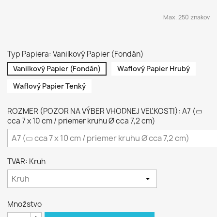
Max. 250 znakov
Typ Papiera: Vanilkový Papier (Fondán)
Vanilkový Papier (Fondán)
Waflový Papier Hrubý
Waflový Papier Tenký
ROZMER (POZOR NA VÝBER VHODNEJ VEĽKOSTI): A7 (▭
cca 7 x 10 cm / priemer kruhu Ø cca 7,2 cm)
TVAR: Kruh
Množstvo