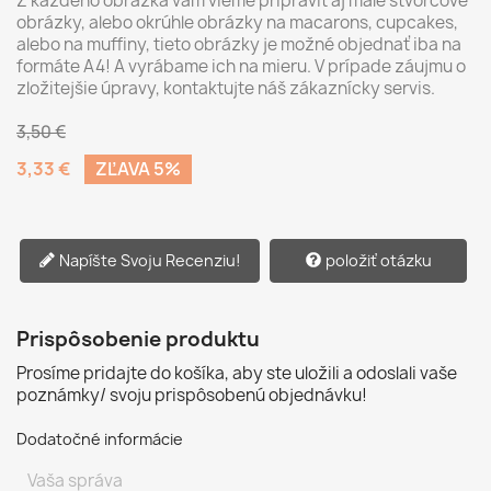
Z každého obrázka vám vieme pripraviť aj malé štvorcové
obrázky, alebo okrúhle obrázky na macarons, cupcakes,
alebo na muffiny, tieto obrázky je možné objednať iba na
formáte A4! A vyrábame ich na mieru. V prípade záujmu o
zložitejšie úpravy, kontaktujte náš zákaznícky servis.
3,50 €
3,33 €
ZĽAVA 5%
Napíšte Svoju Recenziu!
položiť otázku
Prispôsobenie produktu
Prosíme pridajte do košíka, aby ste uložili a odoslali vaše
poznámky/ svoju prispôsobenú objednávku!
Dodatočné informácie