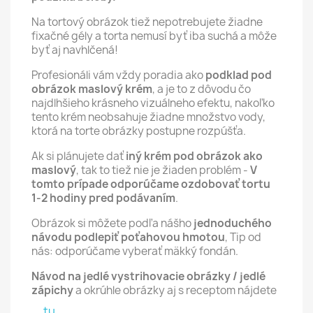
Na tortový obrázok tiež nepotrebujete žiadne
fixačné gély a torta nemusí byť iba suchá a môže
byť aj navhlčená!
Profesionáli vám vždy poradia ako
podklad pod
obrázok maslový krém
, a je to z dôvodu čo
najdlhšieho krásneho vizuálneho efektu, nakoľko
tento krém neobsahuje žiadne množstvo vody,
ktorá na torte obrázky postupne rozpúšťa.
Ak si plánujete dať
iný krém pod obrázok ako
maslový
, tak to tiež nie je žiaden problém -
V
tomto prípade odporúčame ozdobovať tortu
1-2 hodiny pred podávaním
.
Obrázok si môžete podľa nášho
jednoduchého
návodu podlepiť poťahovou hmotou
, Tip od
nás: odporúčame vyberať mäkký fondán.
Návod na jedlé vystrihovacie obrázky / jedlé
zápichy
a okrúhle obrázky aj s receptom nájdete
tu.