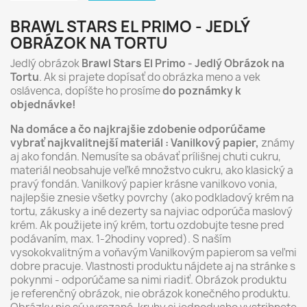
BRAWL STARS EL PRIMO - JEDLÝ
OBRÁZOK NA TORTU
Jedlý obrázok
Brawl Stars El Primo - Jedlý Obrázok na
Tortu
. Ak si prajete dopísať do obrázka meno a vek
oslávenca, dopíšte ho prosíme
do poznámky k
objednávke!
Na domáce a čo najkrajšie zdobenie odporúčame
vybrať najkvalitnejší materiál : Vanilkový papier,
známy
aj ako fondán. Nemusíte sa obávať prílišnej chuti cukru,
materiál neobsahuje veľké množstvo cukru, ako klasický a
pravý fondán. Vanilkový papier krásne vanilkovo vonia,
najlepšie znesie všetky povrchy (ako podkladový krém na
tortu, zákusky a iné dezerty sa najviac odporúča maslový
krém. Ak použijete iný krém, tortu ozdobujte tesne pred
podávaním, max. 1-2hodiny vopred). S naším
vysokokvalitným a voňavým Vanilkovým papierom sa veľmi
dobre pracuje. Vlastnosti produktu nájdete aj na stránke s
pokynmi - odporúčame sa nimi riadiť. Obrázok produktu
je referenčný obrázok, nie obrázok konečného produktu.