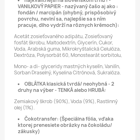
najkvalitnejší na slovenskom trhu ! -
VANILKOVÝ PAPIER - nazývaný čašo aj ako :
fondán / marcipán (ohybný, prispôsobivý
povrchu, nevlní sa, najlepšie sa s ním
pracuje, dlho vydrží na rôznych krémoch):
Acetát zosieťovaného adipátu, Zosieťovaný
fosfát škrobu, Maltodextrín, Glycerín, Cukor,
Voda, Arabská guma, Mikrokryštalická Celulóza,
Dextróza, Polysorbát 60, Monostearát sorbitolu,
Mono- a di- glyceridy mastných kyselín, Vanilín,
Sorban Draselný, Kyselina Citrónová, Sukralóza.
OBLÁTKA klasická tvrdá/ neohybná - 2
druhy na výber - TENKÁ alebo HRUBÁ:
Zemiakový škrob (90%), Voda (9%), Rastlinný
olej (1%).
Čokotransfer:
(Špeciálna fólia, vďaka
ktorej prenesiete obrázky na čokoládu/
zákusky)