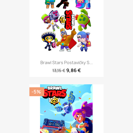
Brawl Stars Postavičky S...
9,86 €
13,15 €
-5%