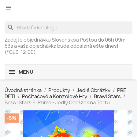

search
Zadajte objednávku Slovenskou Poštou do
06h 09m
53s
a vaša objednávka bude odoslaná ešte dnes!
(*GLS: 12:00)
MENU
Úvodná stránka
Produkty
Jedlé Obrázky
PRE
DETI
Počítačové a Konzolové Hry
Brawl Stars
Brawl Stars El Primo - Jedlý Obrázok na Tortu
-5%