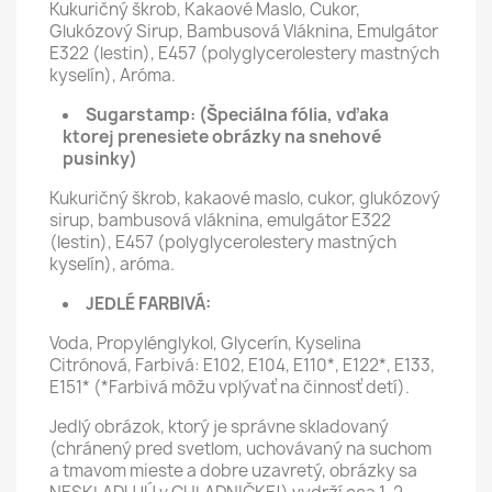
Kukuričný škrob, Kakaové Maslo, Cukor,
Glukózový Sirup, Bambusová Vláknina, Emulgátor
E322 (lestin), E457 (polyglycerolestery mastných
kyselín), Aróma.
Sugarstamp:
(Špeciálna fólia, vďaka
ktorej prenesiete obrázky na snehové
pusinky)
Kukuričný škrob, kakaové maslo, cukor, glukózový
sirup, bambusová vláknina, emulgátor E322
(lestin), E457 (polyglycerolestery mastných
kyselín), aróma.
JEDLÉ FARBIVÁ:
Voda, Propylénglykol, Glycerín, Kyselina
Citrónová, Farbivá: E102, E104, E110*, E122*, E133,
E151* (*Farbivá môžu vplývať na činnosť detí).
Jedlý obrázok, ktorý je správne skladovaný
(chránený pred svetlom, uchovávaný na suchom
a tmavom mieste a dobre uzavretý, obrázky sa