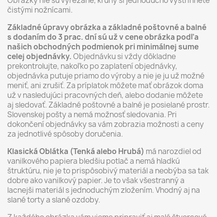
Obrázky nie sú vyrezané, kruhy si jednoducho vystrihnete
čistými nožnícami.
Základné úpravy obrázka a základné poštovné a balné
s dodaním do 3 prac. dní sú už v cene obrázka podľa
našich obchodných podmienok pri minimálnej sume
celej objednávky.
Objednávku si vždy dôkladne
prekontrolujte, nakoľko po zaplatení objednávky,
objednávka putuje priamo do výroby a nie je ju už možné
meniť, ani zrušiť. Za príplatok môžete mať obrázok doma
už v nasledujúci pracovných deň, alebo dodanie môžete
aj sledovať. Základné poštovné a balné je posielané prostr.
Slovenskej pošty a nemá možnosť sledovania. Pri
dokončení objednávky sa vám zobrazia možnosti a ceny
za jednotlivé spôsoby doručenia.
Klasická Oblátka (Tenká alebo Hrubá)
má narozdiel od
vanilkového papiera bledšiu potlač a nemá hladkú
štruktúru, nie je to prispôsobivý materiál a neobýba sa tak
dobre ako vanilkový papier. Je to však všestranný a
lacnejši materiál s jednoduchým zložením. Vhodný aj na
slané torty a slané ozdoby.