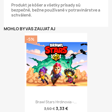
Produkt je kóšer a všetky prísady sú
bezpečné, bežne používané v potravinárstve a
schválené.
MOHLO BY VÁS ZAUJAŤ AJ
-5%
Brawl Stars Hrdinovia -...
3,33 €
3,50 €