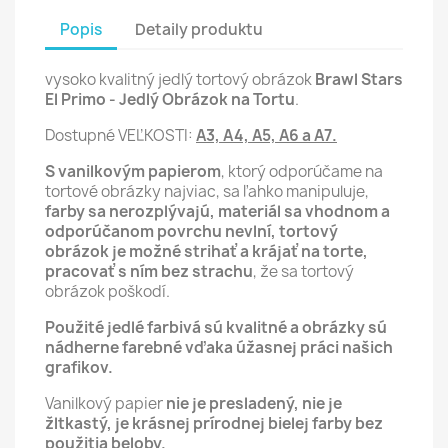
Popis
Detaily produktu
vysoko kvalitný jedlý tortový obrázok
Brawl Stars
El Primo - Jedlý Obrázok na Tortu
.
Dostupné VEĽKOSTI:
A3, A4, A5, A6 a A7.
S vanilkovým papierom
, ktorý odporúčame na
tortové obrázky najviac, sa ľahko manipuluje,
farby sa nerozplývajú, materiál sa vhodnom a
odporúčanom povrchu nevlní,
tortový
obrázok je možné strihať a krájať na torte,
pracovať s ním bez strachu
, že sa tortový
obrázok poškodí.
Použité jedlé farbivá sú kvalitné a obrázky sú
nádherne farebné vďaka úžasnej práci našich
grafikov.
Vanilkový papier
nie je presladený, nie je
žltkastý, je krásnej prírodnej bielej farby bez
použitia beloby.