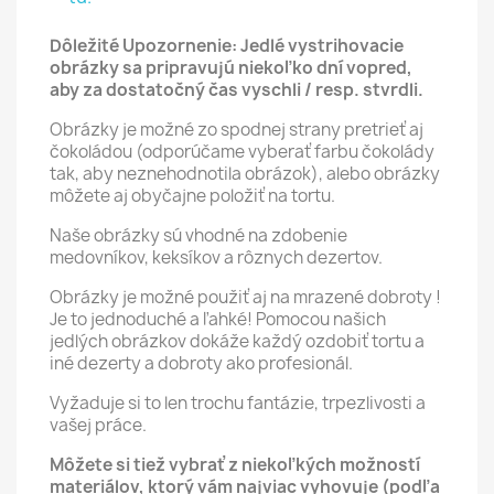
Dôležité Upozornenie: Jedlé vystrihovacie
obrázky sa pripravujú niekoľko dní vopred,
aby za dostatočný čas vyschli / resp. stvrdli.
Obrázky je možné zo spodnej strany pretrieť aj
čokoládou (odporúčame vyberať farbu čokolády
tak, aby neznehodnotila obrázok), alebo obrázky
môžete aj obyčajne položiť na tortu.
Naše obrázky sú vhodné na zdobenie
medovníkov, keksíkov a rôznych dezertov.
Obrázky je možné použiť aj na mrazené dobroty !
Je to jednoduché a ľahké! Pomocou našich
jedlých obrázkov dokáže každý ozdobiť tortu a
iné dezerty a dobroty ako profesionál.
Vyžaduje si to len trochu fantázie, trpezlivosti a
vašej práce.
Môžete si tiež vybrať z niekoľkých možností
materiálov, ktorý vám najviac vyhovuje (podľa