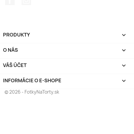
PRODUKTY

O NÁS

VÁŠ ÚČET

INFORMÁCIE O E-SHOPE
keyboard_arrow_down
© 2026 - FotkyNaTorty.sk