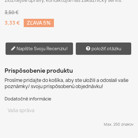
zložitejšie úpravy, kontaktujte náš zákaznícky servis.
3,50 €
3,33 €
ZĽAVA 5%
Napíšte Svoju Recenziu!
položiť otázku
Prispôsobenie produktu
Prosíme pridajte do košíka, aby ste uložili a odoslali vaše
poznámky/ svoju prispôsobenú objednávku!
Dodatočné informácie
Max. 250 znakov