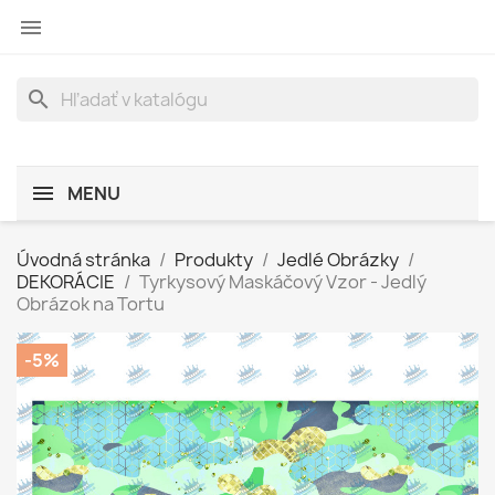

search
MENU
Úvodná stránka
Produkty
Jedlé Obrázky
DEKORÁCIE
Tyrkysový Maskáčový Vzor - Jedlý
Obrázok na Tortu
-5%