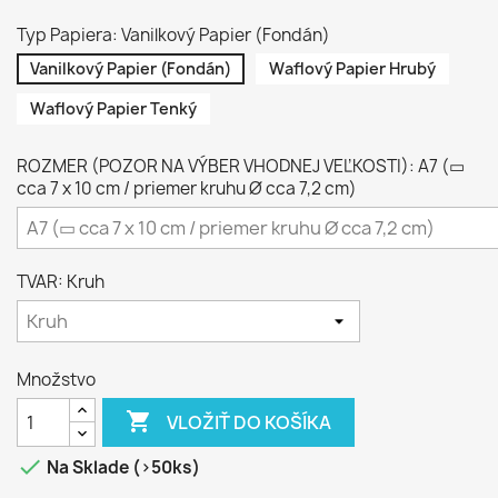
Typ Papiera: Vanilkový Papier (Fondán)
Vanilkový Papier (Fondán)
Waflový Papier Hrubý
Waflový Papier Tenký
ROZMER (POZOR NA VÝBER VHODNEJ VEĽKOSTI): A7 (▭
cca 7 x 10 cm / priemer kruhu Ø cca 7,2 cm)
TVAR: Kruh
Množstvo

VLOŽIŤ DO KOŠÍKA

Na Sklade (>50ks)