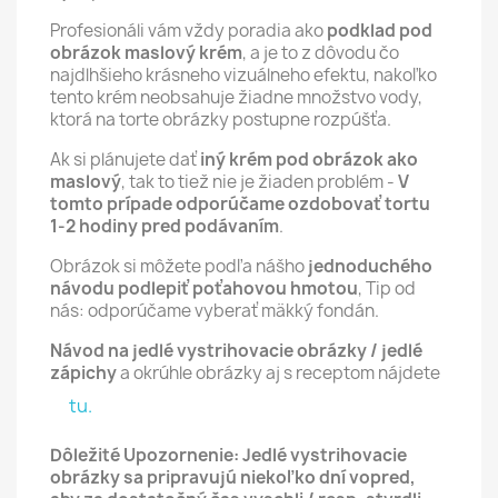
Profesionáli vám vždy poradia ako
podklad pod
obrázok maslový krém
, a je to z dôvodu čo
najdlhšieho krásneho vizuálneho efektu, nakoľko
tento krém neobsahuje žiadne množstvo vody,
ktorá na torte obrázky postupne rozpúšťa.
Ak si plánujete dať
iný krém pod obrázok ako
maslový
, tak to tiež nie je žiaden problém -
V
tomto prípade odporúčame ozdobovať tortu
1-2 hodiny pred podávaním
.
Obrázok si môžete podľa nášho
jednoduchého
návodu podlepiť poťahovou hmotou
, Tip od
nás: odporúčame vyberať mäkký fondán.
Návod na jedlé vystrihovacie obrázky / jedlé
zápichy
a okrúhle obrázky aj s receptom nájdete
tu.
Dôležité Upozornenie: Jedlé vystrihovacie
obrázky sa pripravujú niekoľko dní vopred,