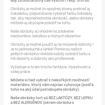
aby za dostatočný čas vyschli / resp. stvrdli.
Obrázky je možné zo spodnej strany pretrieť aj
čokoládou (odporúčame vyberať farbu čokolády
tak, aby neznehodnotila obrázok), alebo obrázky
môžete aj obyčajne položiť na tortu.
Naše obrázky sú vhodné na zdobenie
medovníkov, keksíkov a rôznych dezertov.
Obrázky je možné použiť aj na mrazené dobroty !
Je to jednoduché a ľahké! Pomocou našich
jedlých obrázkov dokáže každý ozdobiť tortu a
iné dezerty a dobroty ako profesionál.
Vyžaduje si to len trochu fantázie, trpezlivosti a
vašej práce.
Môžete si tiež vybrať z niekoľkých možností
materiálov, ktorý vám najviac vyhovuje (podľa
toho na aký účel potrebujete obrázky).
Naše obrázky tort sú BEZ LAKTÓZY, BEZ LEPKU
a BEZ ALERGÉNOV (okrem obrázka s