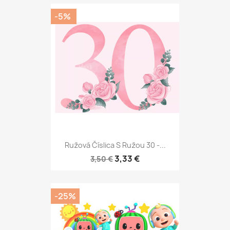
-5%
Ružová Číslica S Ružou 30 -...
3,33 €
3,50 €
-25%