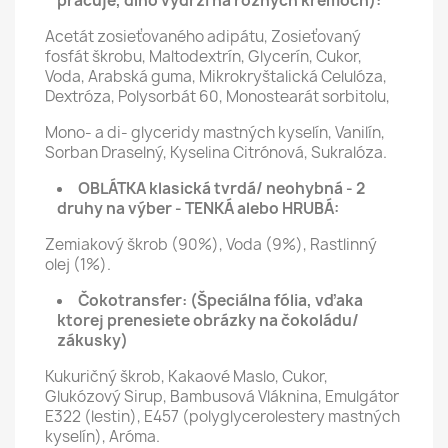
pracuje, dlho vydrží na rôznych krémoch):
Acetát zosieťovaného adipátu, Zosieťovaný
fosfát škrobu, Maltodextrín, Glycerín, Cukor,
Voda, Arabská guma, Mikrokryštalická Celulóza,
Dextróza, Polysorbát 60, Monostearát sorbitolu,
Mono- a di- glyceridy mastných kyselín, Vanilín,
Sorban Draselný, Kyselina Citrónová, Sukralóza.
OBLÁTKA klasická tvrdá/ neohybná - 2
druhy na výber - TENKÁ alebo HRUBÁ:
Zemiakový škrob (90%), Voda (9%), Rastlinný
olej (1%).
Čokotransfer:
(Špeciálna fólia, vďaka
ktorej prenesiete obrázky na čokoládu/
zákusky)
Kukuričný škrob, Kakaové Maslo, Cukor,
Glukózový Sirup, Bambusová Vláknina, Emulgátor
E322 (lestin), E457 (polyglycerolestery mastných
kyselín), Aróma.