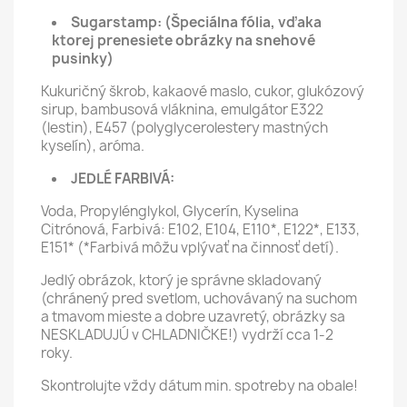
Sugarstamp:
(Špeciálna fólia, vďaka
ktorej prenesiete obrázky na snehové
pusinky)
Kukuričný škrob, kakaové maslo, cukor, glukózový
sirup, bambusová vláknina, emulgátor E322
(lestin), E457 (polyglycerolestery mastných
kyselín), aróma.
JEDLÉ FARBIVÁ:
Voda, Propylénglykol, Glycerín, Kyselina
Citrónová, Farbivá: E102, E104, E110*, E122*, E133,
E151* (*Farbivá môžu vplývať na činnosť detí).
Jedlý obrázok, ktorý je správne skladovaný
(chránený pred svetlom, uchovávaný na suchom
a tmavom mieste a dobre uzavretý, obrázky sa
NESKLADUJÚ v CHLADNIČKE!) vydrží cca 1-2
roky.
Skontrolujte vždy dátum min. spotreby na obale!