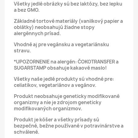
Všetky jedlé obrázky sú bez laktózy, bez lepku
a bez GMO.
Základné tortové materiály (vanilkový papier a
oblátky) neobsahujú žiadne stopy
alergénnych prísad.
Vhodné aj pre vegánsku a vegetariánsku
stravu.
*UPOZORNENIE na alergén: ČOKOTRANSFER a
SUGARSTAMP obsahuje kakaové maslo!
Všetky naše jedlé produkty sú vhodné pre:
celiatikov, vegetariánov a vegánov.
Produkt neobsahuje geneticky modifikované
organizmy a nie je zdrojom geneticky
modifikovaných organizmov.
Produkt je kóšer a všetky prísady sú
bezpečné, bežne používané v potravinárstve a
schválené.