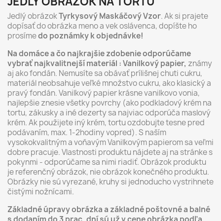
JEDLÝ OBRÁZOK NA TORTU
Jedlý obrázok
Tyrkysový Maskáčový Vzor
. Ak si prajete
dopísať do obrázka meno a vek oslávenca, dopíšte ho
prosíme
do poznámky k objednávke!
Na domáce a čo najkrajšie zdobenie odporúčame
vybrať najkvalitnejší materiál : Vanilkový papier,
známy
aj ako fondán. Nemusíte sa obávať prílišnej chuti cukru,
materiál neobsahuje veľké množstvo cukru, ako klasický a
pravý fondán. Vanilkový papier krásne vanilkovo vonia,
najlepšie znesie všetky povrchy (ako podkladový krém na
tortu, zákusky a iné dezerty sa najviac odporúča maslový
krém. Ak použijete iný krém, tortu ozdobujte tesne pred
podávaním, max. 1-2hodiny vopred). S naším
vysokokvalitným a voňavým Vanilkovým papierom sa veľmi
dobre pracuje. Vlastnosti produktu nájdete aj na stránke s
pokynmi - odporúčame sa nimi riadiť. Obrázok produktu
je referenčný obrázok, nie obrázok konečného produktu.
Obrázky nie sú vyrezané, kruhy si jednoducho vystrihnete
čistými nožnícami.
Základné úpravy obrázka a základné poštovné a balné
s dodaním do 3 prac. dní sú už v cene obrázka podľa