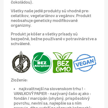
čokoládou).
Všetky naše jedlé produkty sú vhodné pre:
celiatikov, vegetariánov a vegánov.
Produkt
neobsahuje geneticky modifikované
organizmy.
Produkt je kóšer a všetky prísady sú
bezpečné, bežne používané v potravinárstve a
schválené.
Zloženie:
najkvalitnejší na slovenskom trhu ! -
VANILKOVÝ PAPIER - nazývaný čašo aj ako :
fondán / marcipán (ohybný, prispôsobivý
povrchu, nevlní sa, najlepšie sa s ním