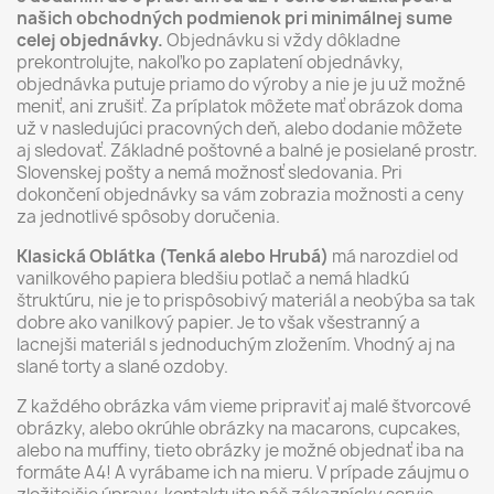
našich obchodných podmienok pri minimálnej sume
celej objednávky.
Objednávku si vždy dôkladne
prekontrolujte, nakoľko po zaplatení objednávky,
objednávka putuje priamo do výroby a nie je ju už možné
meniť, ani zrušiť. Za príplatok môžete mať obrázok doma
už v nasledujúci pracovných deň, alebo dodanie môžete
aj sledovať. Základné poštovné a balné je posielané prostr.
Slovenskej pošty a nemá možnosť sledovania. Pri
dokončení objednávky sa vám zobrazia možnosti a ceny
za jednotlivé spôsoby doručenia.
Klasická Oblátka (Tenká alebo Hrubá)
má narozdiel od
vanilkového papiera bledšiu potlač a nemá hladkú
štruktúru, nie je to prispôsobivý materiál a neobýba sa tak
dobre ako vanilkový papier. Je to však všestranný a
lacnejši materiál s jednoduchým zložením. Vhodný aj na
slané torty a slané ozdoby.
Z každého obrázka vám vieme pripraviť aj malé štvorcové
obrázky, alebo okrúhle obrázky na macarons, cupcakes,
alebo na muffiny, tieto obrázky je možné objednať iba na
formáte A4! A vyrábame ich na mieru. V prípade záujmu o