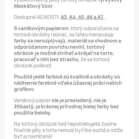
Maskáčový Vzor
.
Dostupné VEĽKOSTI:
A3, A4, A5, A6 a A7.
S vanilkovým papierom
, ktorý odporúčame na
tortové obrázky najviac, sa ľahko manipuluje,
farby sa nerozplývajú, materiál sa vhodnom a
odporúčanom povrchu nevlní,
tortový
obrázok je možné strihať a krájať na torte,
pracovať s ním bez strachu
, že sa tortový
obrázok poškodí.
Použité jedlé farbivá sú kvalitné a obrázky sú
nádherne farebné vďaka úžasnej práci našich
grafikov.
Vanilkový papier
nie je presladený, nie je
žltkastý, je krásnej prírodnej bielej farby bez
použitia beloby.
Na tortový obrázok tiež nepotrebujete žiadne
fixačné gély a torta nemusí byť iba suchá a môže
byť aj navhlčená!