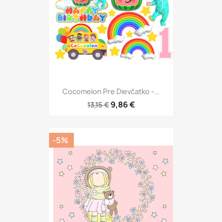
Cocomelon Pre Dievčatko -...
9,86 €
13,15 €
-5%