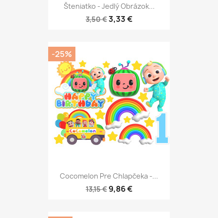
Šteniatko - Jedlý Obrázok...
3,33 €
3,50 €
-25%
Cocomelon Pre Chlapčeka -...
9,86 €
13,15 €