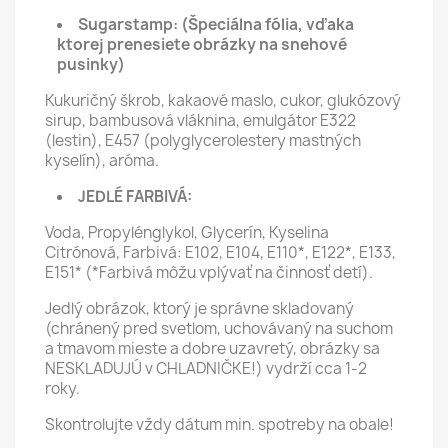
Sugarstamp:
(Špeciálna fólia, vďaka
ktorej prenesiete obrázky na snehové
pusinky)
Kukuričný škrob, kakaové maslo, cukor, glukózový
sirup, bambusová vláknina, emulgátor E322
(lestin), E457 (polyglycerolestery mastných
kyselín), aróma.
JEDLÉ FARBIVÁ:
Voda, Propylénglykol, Glycerín, Kyselina
Citrónová, Farbivá: E102, E104, E110*, E122*, E133,
E151* (*Farbivá môžu vplývať na činnosť detí).
Jedlý obrázok, ktorý je správne skladovaný
(chránený pred svetlom, uchovávaný na suchom
a tmavom mieste a dobre uzavretý, obrázky sa
NESKLADUJÚ v CHLADNIČKE!) vydrží cca 1-2
roky.
Skontrolujte vždy dátum min. spotreby na obale!