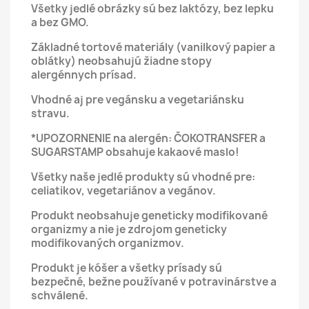
Všetky jedlé obrázky sú bez laktózy, bez lepku
a bez GMO.
Základné tortové materiály (vanilkový papier a
oblátky) neobsahujú žiadne stopy
alergénnych prísad.
Vhodné aj pre vegánsku a vegetariánsku
stravu.
*UPOZORNENIE na alergén: ČOKOTRANSFER a
SUGARSTAMP obsahuje kakaové maslo!
Všetky naše jedlé produkty sú vhodné pre:
celiatikov, vegetariánov a vegánov.
Produkt neobsahuje geneticky modifikované
organizmy a nie je zdrojom geneticky
modifikovaných organizmov.
Produkt je kóšer a všetky prísady sú
bezpečné, bežne používané v potravinárstve a
schválené.