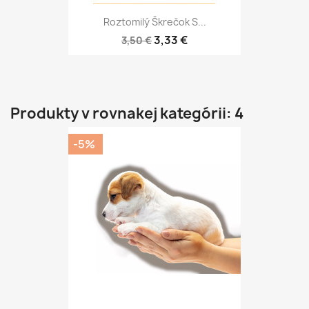
Roztomilý Škrečok S...
3,33 €
3,50 €
Produkty v rovnakej kategórii: 4
-5%