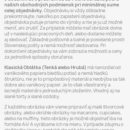
našich obchodných podmienok pri minimálnej sume
celej objednávky.
Objednávku si vždy dôkladne
prekontrolujte, nakoľko po zaplatení objednávky,
objednávka putuje priamo do výroby a nie je ju už možné
meniť, ani zrušiť. Za príplatok môžete mať obrázok doma
už v nasledujúci pracovných deň, alebo dodanie môžete
aj sledovať. Základné poštovné a balné je posielané prostr.
Slovenskej pošty a nemá možnosť sledovania. Pri
dokončení objednávky sa vám zobrazia možnosti a ceny
za jednotlivé spôsoby doručenia.
Klasická Oblátka (Tenká alebo Hrubá)
má narozdiel od
vanilkového papiera bledšiu potlač a nemá hladkú
štruktúru, nie je to prispôsobivý materiál a neobýba sa tak
dobre ako vanilkový papier. Je to však všestranný a
lacnejši materiál s jednoduchým zložením. Vhodný aj na
slané torty a slané ozdoby.
Z každého obrázka vám vieme pripraviť aj malé štvorcové
obrázky, alebo okrúhle obrázky na macarons, cupcakes,
alebo na muffiny, tieto obrázky je možné objednať iba na
formáte A4! A vyrábame ich na mieru. V prípade záujmu o