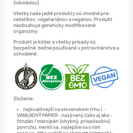
čokoládou).
Všetky naše jedlé produkty sú vhodné pre:
celiatikov, vegetariánov a vegánov.
Produkt
neobsahuje geneticky modifikované
organizmy.
Produkt je kóšer a všetky prísady sú
bezpečné, bežne používané v potravinárstve a
schválené.
Zloženie:
najkvalitnejší na slovenskom trhu ! -
VANILKOVÝ PAPIER - nazývaný čašo aj ako :
fondán / marcipán (ohybný, prispôsobivý
povrchu, nevlní sa, najlepšie sa s ním