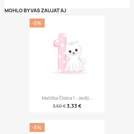
MOHLO BY VÁS ZAUJAŤ AJ
-5%
Mačička Číslica 1 - Jedlý...
3,33 €
3,50 €
-5%