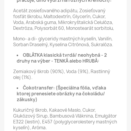
pracuje, dlho vydrží na rôznych krémoch):
Acetát zosieťovaného adipátu, Zosieťovaný
fosfát škrobu, Maltodextrín, Glycerín, Cukor,
Voda, Arabská guma, Mikrokryštalická Celulóza,
Dextróza, Polysorbát 60, Monostearát sorbitolu,
Mono- a di- glyceridy mastných kyselín, Vanilín,
Sorban Draselný, Kyselina Citrónová, Sukralóza.
OBLÁTKA klasická tvrdá/ neohybná - 2
druhy na výber - TENKÁ alebo HRUBÁ:
Zemiakový škrob (90%), Voda (9%), Rastlinný
olej (1%).
Čokotransfer:
(Špeciálna fólia, vďaka
ktorej prenesiete obrázky na čokoládu/
zákusky)
Kukuričný škrob, Kakaové Maslo, Cukor,
Glukózový Sirup, Bambusová Vláknina, Emulgátor
E322 (lestin), E457 (polyglycerolestery mastných
kyselín), Aróma.