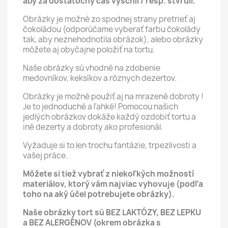
aby za dostatočný čas vyschli / resp. stvrdli.
Obrázky je možné zo spodnej strany pretrieť aj
čokoládou (odporúčame vyberať farbu čokolády
tak, aby neznehodnotila obrázok), alebo obrázky
môžete aj obyčajne položiť na tortu.
Naše obrázky sú vhodné na zdobenie
medovníkov, keksíkov a rôznych dezertov.
Obrázky je možné použiť aj na mrazené dobroty !
Je to jednoduché a ľahké! Pomocou našich
jedlých obrázkov dokáže každý ozdobiť tortu a
iné dezerty a dobroty ako profesionál.
Vyžaduje si to len trochu fantázie, trpezlivosti a
vašej práce.
Môžete si tiež vybrať z niekoľkých možností
materiálov, ktorý vám najviac vyhovuje (podľa
toho na aký účel potrebujete obrázky).
Naše obrázky tort sú BEZ LAKTÓZY, BEZ LEPKU
a BEZ ALERGÉNOV (okrem obrázka s