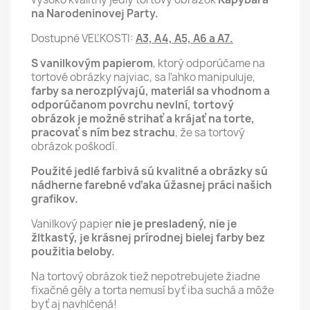
na Narodeninovej Party.
Dostupné VEĽKOSTI:
A3, A4, A5, A6 a A7.
S vanilkovým papierom
, ktorý odporúčame na
tortové obrázky najviac, sa ľahko manipuluje,
farby sa nerozplývajú, materiál sa vhodnom a
odporúčanom povrchu nevlní,
tortový
obrázok je možné strihať a krájať na torte,
pracovať s ním bez strachu
, že sa tortový
obrázok poškodí.
Použité jedlé farbivá sú kvalitné a obrázky sú
nádherne farebné vďaka úžasnej práci našich
grafikov.
Vanilkový papier
nie je presladený, nie je
žltkastý, je krásnej prírodnej bielej farby bez
použitia beloby.
Na tortový obrázok tiež nepotrebujete žiadne
fixačné gély a torta nemusí byť iba suchá a môže
byť aj navhlčená!