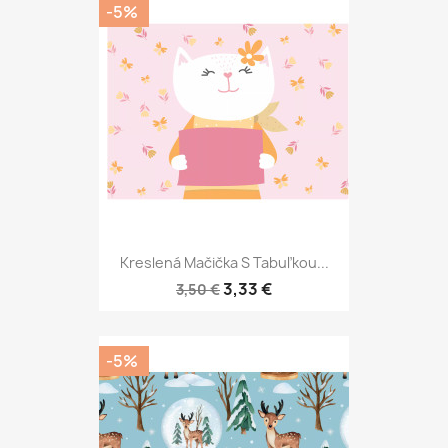
-5%
Kreslená Mačička S Tabuľkou...
3,33 €
3,50 €
-5%