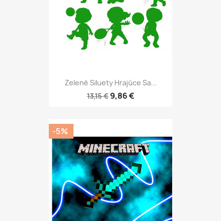
Zelené Siluety Hrajúce Sa...
9,86 €
13,15 €
-5%