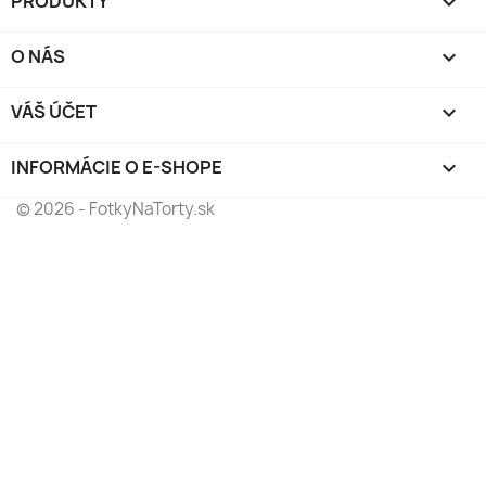
PRODUKTY

O NÁS

VÁŠ ÚČET

INFORMÁCIE O E-SHOPE
keyboard_arrow_down
© 2026 - FotkyNaTorty.sk