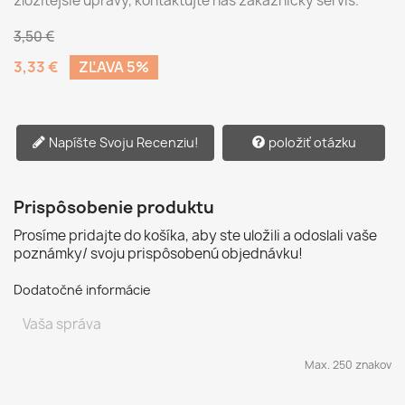
zložitejšie úpravy, kontaktujte náš zákaznícky servis.
3,50 €
3,33 €
ZĽAVA 5%
Napíšte Svoju Recenziu!
položiť otázku
Prispôsobenie produktu
Prosíme pridajte do košíka, aby ste uložili a odoslali vaše
poznámky/ svoju prispôsobenú objednávku!
Dodatočné informácie
Max. 250 znakov