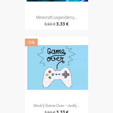
Minecraft Legendárny...
3,33 €
3,50 €
-5%
Modrý Game Over - Jedlý...
3,33 €
3,50 €