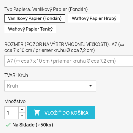
Typ Papiera: Vanilkový Papier (Fondán)
Vanilkový Papier (Fondán)
Waflový Papier Hrubý
Waflový Papier Tenký
ROZMER (POZOR NA VÝBER VHODNEJ VEĽKOSTI): A7 (▭
cca 7 x 10 cm / priemer kruhu Ø cca 7,2 cm)
TVAR: Kruh
Množstvo

VLOŽIŤ DO KOŠÍKA

Na Sklade (>50ks)