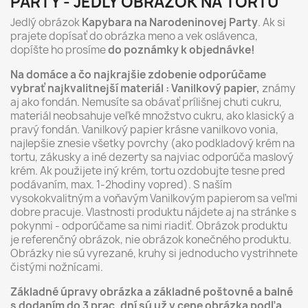
PARTY - JEDLÝ OBRÁZOK NA TORTU
Jedlý obrázok
Kapybara na Narodeninovej Party
. Ak si
prajete dopísať do obrázka meno a vek oslávenca,
dopíšte ho prosíme
do poznámky k objednávke!
Na domáce a čo najkrajšie zdobenie odporúčame
vybrať najkvalitnejší materiál : Vanilkový papier,
známy
aj ako fondán. Nemusíte sa obávať prílišnej chuti cukru,
materiál neobsahuje veľké množstvo cukru, ako klasický a
pravý fondán. Vanilkový papier krásne vanilkovo vonia,
najlepšie znesie všetky povrchy (ako podkladový krém na
tortu, zákusky a iné dezerty sa najviac odporúča maslový
krém. Ak použijete iný krém, tortu ozdobujte tesne pred
podávaním, max. 1-2hodiny vopred). S naším
vysokokvalitným a voňavým Vanilkovým papierom sa veľmi
dobre pracuje. Vlastnosti produktu nájdete aj na stránke s
pokynmi - odporúčame sa nimi riadiť. Obrázok produktu
je referenčný obrázok, nie obrázok konečného produktu.
Obrázky nie sú vyrezané, kruhy si jednoducho vystrihnete
čistými nožnícami.
Základné úpravy obrázka a základné poštovné a balné
s dodaním do 3 prac. dní sú už v cene obrázka podľa