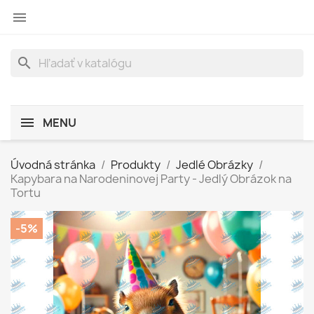

search
MENU
Úvodná stránka
Produkty
Jedlé Obrázky
Kapybara na Narodeninovej Party - Jedlý Obrázok na
Tortu
-5%