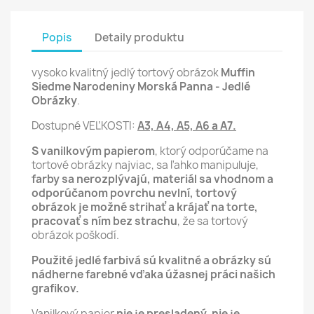
Popis
Detaily produktu
vysoko kvalitný jedlý tortový obrázok
Muffin
Siedme Narodeniny Morská Panna - Jedlé
Obrázky
.
Dostupné VEĽKOSTI:
A3, A4, A5, A6 a A7.
S vanilkovým papierom
, ktorý odporúčame na
tortové obrázky najviac, sa ľahko manipuluje,
farby sa nerozplývajú, materiál sa vhodnom a
odporúčanom povrchu nevlní,
tortový
obrázok je možné strihať a krájať na torte,
pracovať s ním bez strachu
, že sa tortový
obrázok poškodí.
Použité jedlé farbivá sú kvalitné a obrázky sú
nádherne farebné vďaka úžasnej práci našich
grafikov.
Vanilkový papier
nie je presladený, nie je