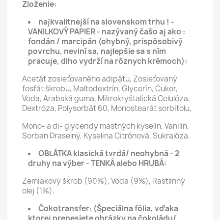
Zloženie:
najkvalitnejší na slovenskom trhu ! -
VANILKOVÝ PAPIER - nazývaný čašo aj ako :
fondán / marcipán (ohybný, prispôsobivý
povrchu, nevlní sa, najlepšie sa s ním
pracuje, dlho vydrží na rôznych krémoch):
Acetát zosieťovaného adipátu, Zosieťovaný
fosfát škrobu, Maltodextrín, Glycerín, Cukor,
Voda, Arabská guma, Mikrokryštalická Celulóza,
Dextróza, Polysorbát 60, Monostearát sorbitolu,
Mono- a di- glyceridy mastných kyselín, Vanilín,
Sorban Draselný, Kyselina Citrónová, Sukralóza.
OBLÁTKA klasická tvrdá/ neohybná - 2
druhy na výber - TENKÁ alebo HRUBÁ:
Zemiakový škrob (90%), Voda (9%), Rastlinný
olej (1%).
Čokotransfer:
(Špeciálna fólia, vďaka
ktorej prenesiete obrázky na čokoládu/