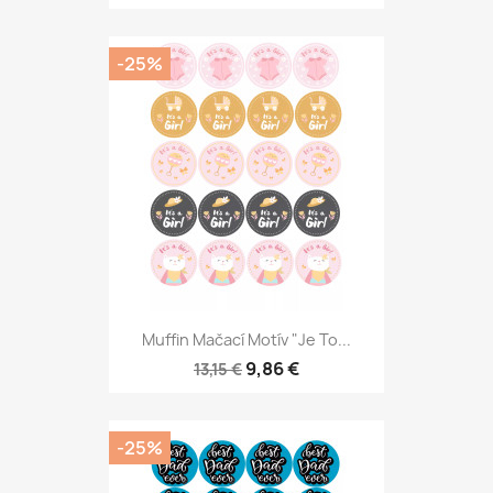
-25%
Muffin Mačací Motív "Je To...
9,86 €
13,15 €
-25%