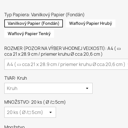
Typ Papiera: Vanilkový Papier (Fondán)
Vanilkový Papier (Fondán)
Waflový Papier Hrubý
Waflový Papier Tenký
ROZMER (POZOR NA VÝBER VHODNEJ VEĽKOSTI): A4 ( ▭
cca 21 x 28.9 cm / priemer kruhu Ø cca 20,6 cm )
TVAR: Kruh
MNOŽSTVO: 20 ks ( Ø /□ 5cm)
Množstvo