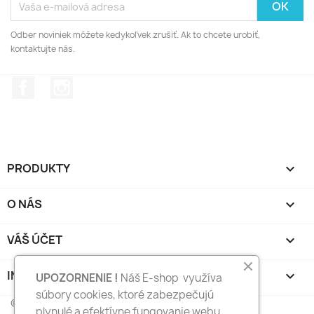
Odber noviniek môžete kedykoľvek zrušiť. Ak to chcete urobiť,
kontaktujte nás.
Facebook
Instagram
PRODUKTY

O NÁS

VÁŠ ÚČET

INFORMÁCIE O E-SHOPE
keyboard_arrow_down
UPOZORNENIE !
Náš E-shop využíva
súbory cookies, ktoré zabezpečujú
© 2026 - FotkyNaTorty.sk
plynulé a efektívne fungovanie webu.