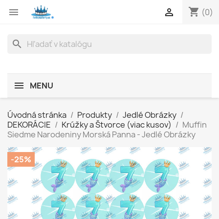
shopping_cart


(0)
search
MENU
Úvodná stránka
Produkty
Jedlé Obrázky
DEKORÁCIE
Krúžky a Štvorce (viac kusov)
Muffin
Siedme Narodeniny Morská Panna - Jedlé Obrázky
-25%