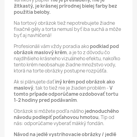
žltkastý, je krásnej prírodnej bielej farby bez
použitia beloby.
Na tortový obrázok tiež nepotrebujete žiadne
fixačné gély a torta nemusí byť iba suchá a môže
byť aj navhlčená!
Profesionáli vám vždy poradia ako
podklad pod
obrázok maslový krém
, a je to z dôvodu čo
najdlhšieho krásneho vizuálneho efektu, nakoľko
tento krém neobsahuje žiadne množstvo vody,
ktorá na torte obrázky postupne rozpúšťa.
Ak si plánujete dať
iný krém pod obrázok ako
maslový
, tak to tiež nie je žiaden problém -
V
tomto prípade odporúčame ozdobovať tortu
1-2 hodiny pred podávaním
.
Obrázok si môžete podľa nášho
jednoduchého
návodu podlepiť poťahovou hmotou
, Tip od
nás: odporúčame vyberať mäkký fondán.
Návod na jedlé vystrihovacie obrázky / jedlé