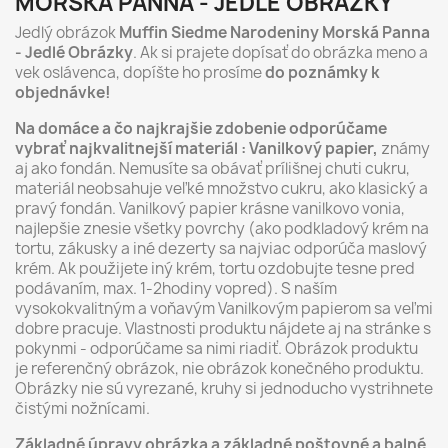
MORSKÁ PANNA - JEDLÉ OBRÁZKY
Jedlý obrázok
Muffin Siedme Narodeniny Morská Panna
- Jedlé Obrázky
. Ak si prajete dopísať do obrázka meno a
vek oslávenca, dopíšte ho prosíme
do poznámky k
objednávke!
Na domáce a čo najkrajšie zdobenie odporúčame
vybrať najkvalitnejší materiál : Vanilkový papier,
známy
aj ako fondán. Nemusíte sa obávať prílišnej chuti cukru,
materiál neobsahuje veľké množstvo cukru, ako klasický a
pravý fondán. Vanilkový papier krásne vanilkovo vonia,
najlepšie znesie všetky povrchy (ako podkladový krém na
tortu, zákusky a iné dezerty sa najviac odporúča maslový
krém. Ak použijete iný krém, tortu ozdobujte tesne pred
podávaním, max. 1-2hodiny vopred). S naším
vysokokvalitným a voňavým Vanilkovým papierom sa veľmi
dobre pracuje. Vlastnosti produktu nájdete aj na stránke s
pokynmi - odporúčame sa nimi riadiť. Obrázok produktu
je referenčný obrázok, nie obrázok konečného produktu.
Obrázky nie sú vyrezané, kruhy si jednoducho vystrihnete
čistými nožnícami.
Základné úpravy obrázka a základné poštovné a balné