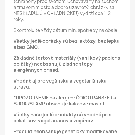
(chránený pred svetlom, uchovávaný na suchom
a tmavom mieste a dobre uzavretý, obrázky sa
NESKLADUJÚ v CHLADNIČKE!) vydrží cca 1-2
roky.
Skontrolujte vždy dátum min. spotreby na obale!
Všetky jedlé obrázky sú bez laktózy, bez lepku
a bez GMO.
Základné tortové materiály (vanilkový papier a
oblátky) neobsahujú žiadne stopy
alergénnych prísad.
Vhodné aj pre vegánsku a vegetariánsku
stravu.
*UPOZORNENIE na alergén: ČOKOTRANSFER a
SUGARSTAMP obsahuje kakaové maslo!
Všetky naše jedlé produkty sú vhodné pre:
celiatikov, vegetariánov a vegánov.
Produkt neobsahuje geneticky modifikované