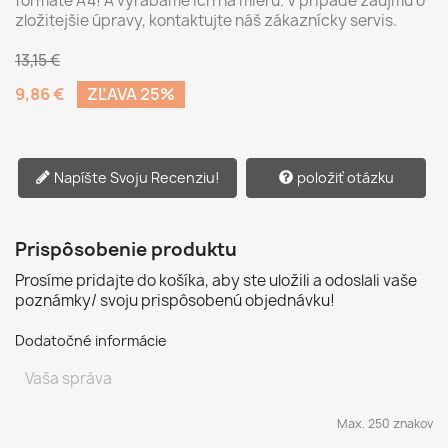
formáte A4! A vyrábame ich na mieru. V prípade záujmu o
zložitejšie úpravy, kontaktujte náš zákaznícky servis.
13,15 €
9,86 €
ZĽAVA 25%
Napíšte Svoju Recenziu!
položiť otázku
Prispôsobenie produktu
Prosíme pridajte do košíka, aby ste uložili a odoslali vaše
poznámky/ svoju prispôsobenú objednávku!
Dodatočné informácie
Max. 250 znakov