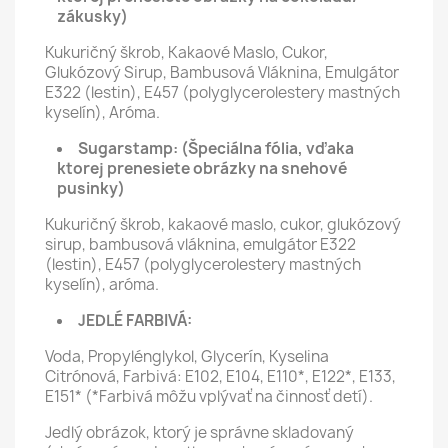
zákusky)
Kukuričný škrob, Kakaové Maslo, Cukor,
Glukózový Sirup, Bambusová Vláknina, Emulgátor
E322 (lestin), E457 (polyglycerolestery mastných
kyselín), Aróma.
Sugarstamp:
(Špeciálna fólia, vďaka
ktorej prenesiete obrázky na snehové
pusinky)
Kukuričný škrob, kakaové maslo, cukor, glukózový
sirup, bambusová vláknina, emulgátor E322
(lestin), E457 (polyglycerolestery mastných
kyselín), aróma.
JEDLÉ FARBIVÁ:
Voda, Propylénglykol, Glycerín, Kyselina
Citrónová, Farbivá: E102, E104, E110*, E122*, E133,
E151* (*Farbivá môžu vplývať na činnosť detí).
Jedlý obrázok, ktorý je správne skladovaný