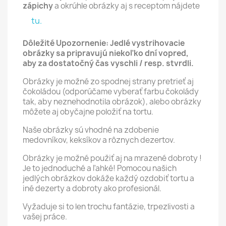
zápichy
a okrúhle obrázky aj s receptom nájdete
tu.
Dôležité Upozornenie: Jedlé vystrihovacie
obrázky sa pripravujú niekoľko dní vopred,
aby za dostatočný čas vyschli / resp. stvrdli.
Obrázky je možné zo spodnej strany pretrieť aj
čokoládou (odporúčame vyberať farbu čokolády
tak, aby neznehodnotila obrázok), alebo obrázky
môžete aj obyčajne položiť na tortu.
Naše obrázky sú vhodné na zdobenie
medovníkov, keksíkov a rôznych dezertov.
Obrázky je možné použiť aj na mrazené dobroty !
Je to jednoduché a ľahké! Pomocou našich
jedlých obrázkov dokáže každý ozdobiť tortu a
iné dezerty a dobroty ako profesionál.
Vyžaduje si to len trochu fantázie, trpezlivosti a
vašej práce.