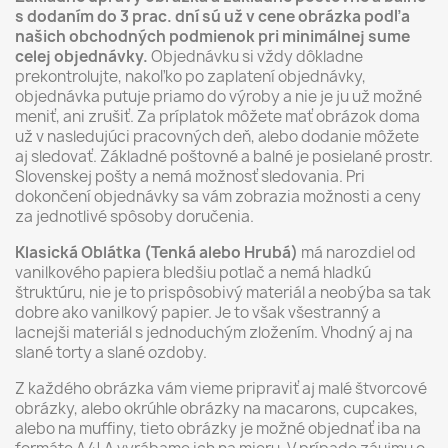
s dodaním do 3 prac. dní sú už v cene obrázka podľa
našich obchodných podmienok pri minimálnej sume
celej objednávky.
Objednávku si vždy dôkladne
prekontrolujte, nakoľko po zaplatení objednávky,
objednávka putuje priamo do výroby a nie je ju už možné
meniť, ani zrušiť. Za príplatok môžete mať obrázok doma
už v nasledujúci pracovných deň, alebo dodanie môžete
aj sledovať. Základné poštovné a balné je posielané prostr.
Slovenskej pošty a nemá možnosť sledovania. Pri
dokončení objednávky sa vám zobrazia možnosti a ceny
za jednotlivé spôsoby doručenia.
Klasická Oblátka (Tenká alebo Hrubá)
má narozdiel od
vanilkového papiera bledšiu potlač a nemá hladkú
štruktúru, nie je to prispôsobivý materiál a neobýba sa tak
dobre ako vanilkový papier. Je to však všestranný a
lacnejši materiál s jednoduchým zložením. Vhodný aj na
slané torty a slané ozdoby.
Z každého obrázka vám vieme pripraviť aj malé štvorcové
obrázky, alebo okrúhle obrázky na macarons, cupcakes,
alebo na muffiny, tieto obrázky je možné objednať iba na