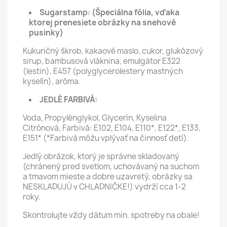
Sugarstamp:
(Špeciálna fólia, vďaka
ktorej prenesiete obrázky na snehové
pusinky)
Kukuričný škrob, kakaové maslo, cukor, glukózový
sirup, bambusová vláknina, emulgátor E322
(lestin), E457 (polyglycerolestery mastných
kyselín), aróma.
JEDLÉ FARBIVÁ:
Voda, Propylénglykol, Glycerín, Kyselina
Citrónová, Farbivá: E102, E104, E110*, E122*, E133,
E151* (*Farbivá môžu vplývať na činnosť detí).
Jedlý obrázok, ktorý je správne skladovaný
(chránený pred svetlom, uchovávaný na suchom
a tmavom mieste a dobre uzavretý, obrázky sa
NESKLADUJÚ v CHLADNIČKE!) vydrží cca 1-2
roky.
Skontrolujte vždy dátum min. spotreby na obale!