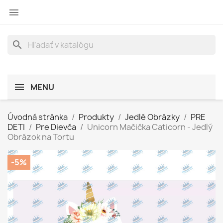

search
MENU
Úvodná stránka
Produkty
Jedlé Obrázky
PRE
DETI
Pre Dievča
Unicorn Mačička Caticorn - Jedlý
Obrázok na Tortu
-5%