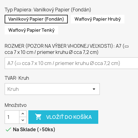
Typ Papiera: Vanilkový Papier (Fondán)
Vanilkový Papier (Fondán)
Waflový Papier Hrubý
Waflový Papier Tenký
ROZMER (POZOR NA VÝBER VHODNEJ VEĽKOSTI): A7 (▭
cca 7 x 10 cm / priemer kruhu Ø cca 7,2 cm)
TVAR: Kruh
Množstvo

VLOŽIŤ DO KOŠÍKA

Na Sklade (>50ks)