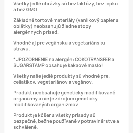
Všetky jedlé obrázky sú bez laktózy, bez lepku
a bez GMO.
Základné tortové materiály (vanilkový papier a
oblátky) neobsahujú žiadne stopy
alergénnych prísad.
Vhodné aj pre vegánsku a vegetariánsku
stravu.
*UPOZORNENIE na alergén: ČOKOTRANSFER a
SUGARSTAMP obsahuje kakaové maslo!
Všetky naše jedlé produkty sú vhodné pre:
celiatikov, vegetariánov a vegánov.
Produkt neobsahuje geneticky modifikované
organizmy a nie je zdrojom geneticky
modifikovaných organizmov.
Produkt je kóšer a všetky prísady sú
bezpečné, bežne používané v potravinárstve a
schválené.