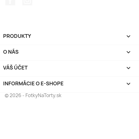
PRODUKTY

O NÁS

VÁŠ ÚČET

INFORMÁCIE O E-SHOPE
keyboard_arrow_down
© 2026 - FotkyNaTorty.sk