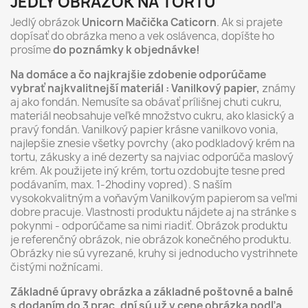
JEDLÝ OBRÁZOK NA TORTU
Jedlý obrázok
Unicorn Mačička Caticorn
. Ak si prajete
dopísať do obrázka meno a vek oslávenca, dopíšte ho
prosíme
do poznámky k objednávke!
Na domáce a čo najkrajšie zdobenie odporúčame
vybrať najkvalitnejší materiál : Vanilkový papier,
známy
aj ako fondán. Nemusíte sa obávať prílišnej chuti cukru,
materiál neobsahuje veľké množstvo cukru, ako klasický a
pravý fondán. Vanilkový papier krásne vanilkovo vonia,
najlepšie znesie všetky povrchy (ako podkladový krém na
tortu, zákusky a iné dezerty sa najviac odporúča maslový
krém. Ak použijete iný krém, tortu ozdobujte tesne pred
podávaním, max. 1-2hodiny vopred). S naším
vysokokvalitným a voňavým Vanilkovým papierom sa veľmi
dobre pracuje. Vlastnosti produktu nájdete aj na stránke s
pokynmi - odporúčame sa nimi riadiť. Obrázok produktu
je referenčný obrázok, nie obrázok konečného produktu.
Obrázky nie sú vyrezané, kruhy si jednoducho vystrihnete
čistými nožnícami.
Základné úpravy obrázka a základné poštovné a balné
s dodaním do 3 prac. dní sú už v cene obrázka podľa