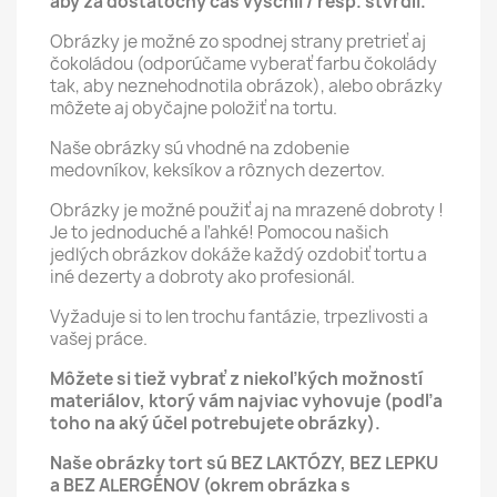
aby za dostatočný čas vyschli / resp. stvrdli.
Obrázky je možné zo spodnej strany pretrieť aj
čokoládou (odporúčame vyberať farbu čokolády
tak, aby neznehodnotila obrázok), alebo obrázky
môžete aj obyčajne položiť na tortu.
Naše obrázky sú vhodné na zdobenie
medovníkov, keksíkov a rôznych dezertov.
Obrázky je možné použiť aj na mrazené dobroty !
Je to jednoduché a ľahké! Pomocou našich
jedlých obrázkov dokáže každý ozdobiť tortu a
iné dezerty a dobroty ako profesionál.
Vyžaduje si to len trochu fantázie, trpezlivosti a
vašej práce.
Môžete si tiež vybrať z niekoľkých možností
materiálov, ktorý vám najviac vyhovuje (podľa
toho na aký účel potrebujete obrázky).
Naše obrázky tort sú BEZ LAKTÓZY, BEZ LEPKU
a BEZ ALERGÉNOV (okrem obrázka s