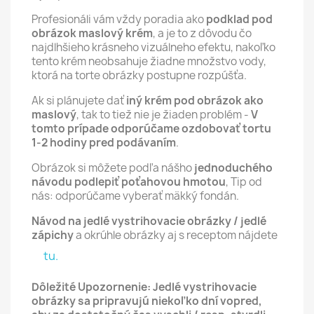
Profesionáli vám vždy poradia ako
podklad pod
obrázok maslový krém
, a je to z dôvodu čo
najdlhšieho krásneho vizuálneho efektu, nakoľko
tento krém neobsahuje žiadne množstvo vody,
ktorá na torte obrázky postupne rozpúšťa.
Ak si plánujete dať
iný krém pod obrázok ako
maslový
, tak to tiež nie je žiaden problém -
V
tomto prípade odporúčame ozdobovať tortu
1-2 hodiny pred podávaním
.
Obrázok si môžete podľa nášho
jednoduchého
návodu podlepiť poťahovou hmotou
, Tip od
nás: odporúčame vyberať mäkký fondán.
Návod na jedlé vystrihovacie obrázky / jedlé
zápichy
a okrúhle obrázky aj s receptom nájdete
tu.
Dôležité Upozornenie: Jedlé vystrihovacie
obrázky sa pripravujú niekoľko dní vopred,