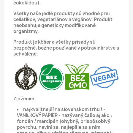
čokoládou).
Všetky naše jedlé produkty sú vhodné pre:
celiatikov, vegetariánov a vegánov.
Produkt
neobsahuje geneticky modifikované
organizmy.
Produkt je kóšer a všetky prísady sú
bezpečné, bežne používané v potravinárstve a
schválené.
Zloženie:
najkvalitnejší na slovenskom trhu ! -
VANILKOVÝ PAPIER - nazývaný čašo aj ako :
fondán / marcipán (ohybný, prispôsobivý
povrchu, nevlní sa, najlepšie sa s ním