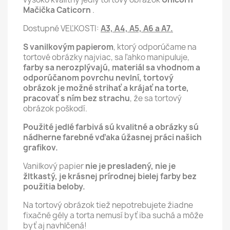
Mačička Caticorn
.
Dostupné VEĽKOSTI:
A3, A4, A5, A6 a A7.
S vanilkovým papierom
, ktorý odporúčame na
tortové obrázky najviac, sa ľahko manipuluje,
farby sa nerozplývajú, materiál sa vhodnom a
odporúčanom povrchu nevlní,
tortový
obrázok je možné strihať a krájať na torte,
pracovať s ním bez strachu
, že sa tortový
obrázok poškodí.
Použité jedlé farbivá sú kvalitné a obrázky sú
nádherne farebné vďaka úžasnej práci našich
grafikov.
Vanilkový papier
nie je presladený, nie je
žltkastý, je krásnej prírodnej bielej farby bez
použitia beloby.
Na tortový obrázok tiež nepotrebujete žiadne
fixačné gély a torta nemusí byť iba suchá a môže
byť aj navhlčená!