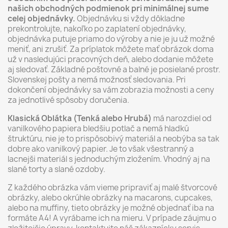
našich obchodných podmienok pri minimálnej sume
celej objednávky.
Objednávku si vždy dôkladne
prekontrolujte, nakoľko po zaplatení objednávky,
objednávka putuje priamo do výroby a nie je ju už možné
meniť, ani zrušiť. Za príplatok môžete mať obrázok doma
už v nasledujúci pracovných deň, alebo dodanie môžete
aj sledovať. Základné poštovné a balné je posielané prostr.
Slovenskej pošty a nemá možnosť sledovania. Pri
dokončení objednávky sa vám zobrazia možnosti a ceny
za jednotlivé spôsoby doručenia.
Klasická Oblátka (Tenká alebo Hrubá)
má narozdiel od
vanilkového papiera bledšiu potlač a nemá hladkú
štruktúru, nie je to prispôsobivý materiál a neobýba sa tak
dobre ako vanilkový papier. Je to však všestranný a
lacnejši materiál s jednoduchým zložením. Vhodný aj na
slané torty a slané ozdoby.
Z každého obrázka vám vieme pripraviť aj malé štvorcové
obrázky, alebo okrúhle obrázky na macarons, cupcakes,
alebo na muffiny, tieto obrázky je možné objednať iba na
formáte A4! A vyrábame ich na mieru. V prípade záujmu o