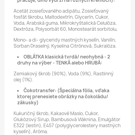
pracuje, dlho vydrží na rôznych krémoch):
Acetát zosieťovaného adipátu, Zosieťovaný
fosfát škrobu, Maltodextrín, Glycerín, Cukor,
Voda, Arabská guma, Mikrokryštalická Celulóza,
Dextróza, Polysorbát 60, Monostearát sorbitolu,
Mono- a di- glyceridy mastných kyselín, Vanilín,
Sorban Draselný, Kyselina Citrónová, Sukralóza.
OBLÁTKA klasická tvrdá/ neohybná - 2
druhy na výber - TENKÁ alebo HRUBÁ:
Zemiakový škrob (90%), Voda (9%), Rastlinný
olej (1%).
Čokotransfer:
(Špeciálna fólia, vďaka
ktorej prenesiete obrázky na čokoládu/
zákusky)
Kukuričný škrob, Kakaové Maslo, Cukor,
Glukózový Sirup, Bambusová Vláknina, Emulgátor
E322 (lestin), E457 (polyglycerolestery mastných
kyselín), Aróma.