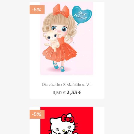
-5%
Dievčatko S Mačičkou V...
3,33 €
3,50 €
-5%