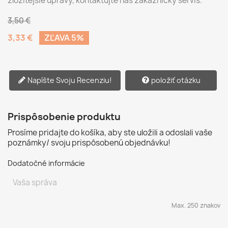
zložitejšie úpravy, kontaktujte náš zákaznícky servis.
3,50 €
3,33 €
ZĽAVA 5%
Napíšte Svoju Recenziu!
položiť otázku
Prispôsobenie produktu
Prosíme pridajte do košíka, aby ste uložili a odoslali vaše
poznámky/ svoju prispôsobenú objednávku!
Dodatočné informácie
Max. 250 znakov