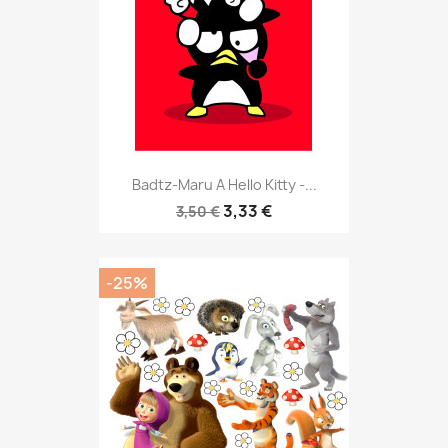
Badtz-Maru A Hello Kitty -...
3,33 €
3,50 €
-25%