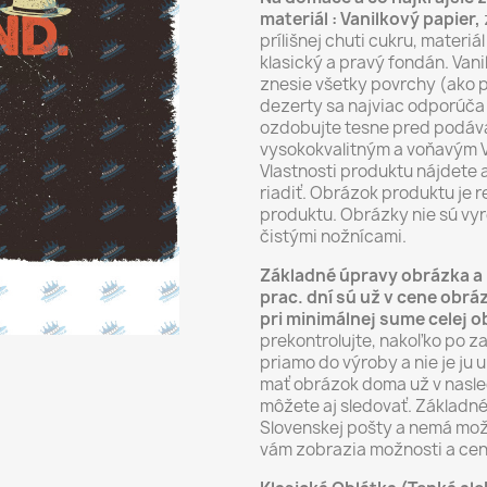
materiál : Vanilkový papier,
prílišnej chuti cukru, materi
klasický a pravý fondán. Vani
znesie všetky povrchy (ako p
dezerty sa najviac odporúča 
ozdobujte tesne pred podáva
vysokokvalitným a voňavým V
Vlastnosti produktu nájdete 
riadiť. Obrázok produktu je
produktu. Obrázky nie sú vyr
čistými nožnícami.
Základné úpravy obrázka a 
prac. dní sú už v cene ob
pri minimálnej sume celej 
prekontrolujte, nakoľko po z
priamo do výroby a nie je ju 
mať obrázok doma už v nasle
môžete aj sledovať. Základné
Slovenskej pošty a nemá mož
vám zobrazia možnosti a cen