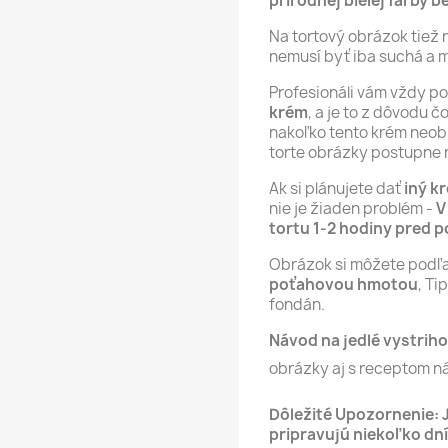
prírodnej bielej farby b
Na tortový obrázok tiež 
nemusí byť iba suchá a 
Profesionáli vám vždy p
krém
, a je to z dôvodu 
nakoľko tento krém neob
torte obrázky postupne 
Ak si plánujete dať
iný k
nie je žiaden problém -
V
tortu 1-2 hodiny pred 
Obrázok si môžete podľ
poťahovou hmotou
, T
fondán.
Návod na jedlé vystriho
obrázky aj s receptom n
Dôležité Upozornenie: 
pripravujú niekoľko dní