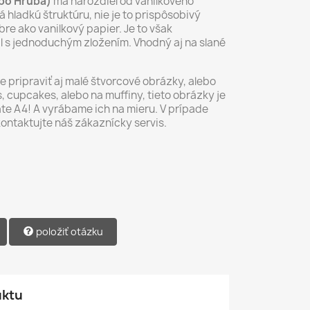
ebo Hrubá)
má narozdiel od vanilkového
 hladkú štruktúru, nie je to prispôsobivý
re ako vanilkový papier. Je to však
ál s jednoduchým zložením. Vhodný aj na slané
pripraviť aj malé štvorcové obrázky, alebo
 cupcakes, alebo na muffiny, tieto obrázky je
te A4! A vyrábame ich na mieru. V prípade
kontaktujte náš zákaznícky servis.
položiť otázku
uktu