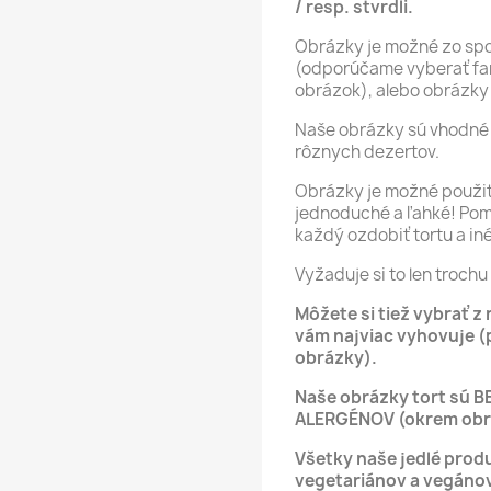
/ resp. stvrdli.
Obrázky je možné zo spod
(odporúčame vyberať far
obrázok), alebo obrázky 
Naše obrázky sú vhodné 
rôznych dezertov.
Obrázky je možné použiť 
jednoduché a ľahké! Po
každý ozdobiť tortu a in
Vyžaduje si to len trochu 
Môžete si tiež vybrať z
vám najviac vyhovuje (
obrázky).
Naše obrázky tort sú B
ALERGÉNOV (okrem obrá
Všetky naše jedlé produ
vegetariánov a vegáno