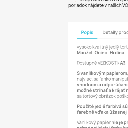
poriadok nájdete v našich VO
Popis
Detaily pro
vysoko kvalitný jedlý to
Manžel. Ocino. Hrdina.
.
Dostupné VEĽKOSTI:
A3,
S vanilkovým papierom
najviac, sa ľahko manipu
vhodnom a odporúčano
možné strihať a krájať 
sa tortový obrázok poško
Použité jedlé farbivá s
farebné vďaka úžasnej p
Vanilkový papier
nie je p