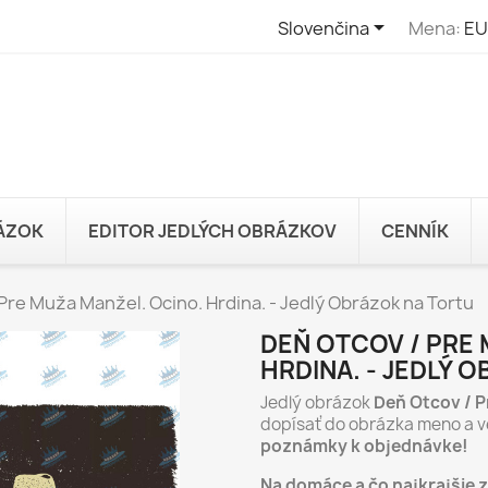

Slovenčina
Mena:
EU
RÁZOK
EDITOR JEDLÝCH OBRÁZKOV
CENNÍK
Pre Muža Manžel. Ocino. Hrdina. - Jedlý Obrázok na Tortu
DEŇ OTCOV / PRE
HRDINA. - JEDLÝ 
Jedlý obrázok
Deň Otcov / P
dopísať do obrázka meno a v
poznámky k objednávke!
Na domáce a čo najkrajšie 