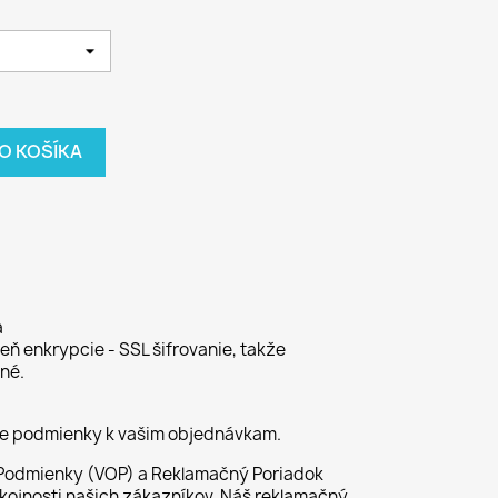
DO KOŠÍKA
a
ň enkrypcie - SSL šifrovanie, takže
né.
ie podmienky k vašim objednávkam.
odmienky (VOP) a Reklamačný Poriadok
kojnosti našich zákazníkov. Náš reklamačný