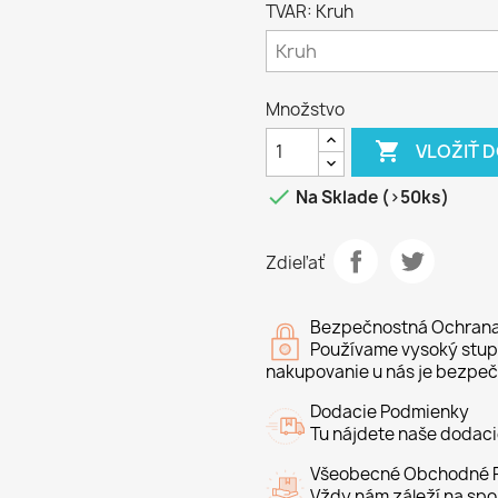
TVAR: Kruh
Množstvo

VLOŽIŤ 

Na Sklade (>50ks)
Zdieľať
Bezpečnostná Ochran
Používame vysoký stupe
nakupovanie u nás je bezpeč
Dodacie Podmienky
Tu nájdete naše dodac
Všeobecné Obchodné P
Vždy nám záleží na spo