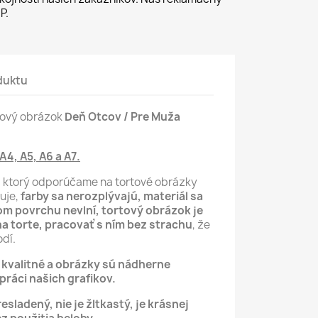
P.
duktu
rtový obrázok
Deň Otcov / Pre Muža
 A4, A5, A6 a A7.
, ktorý odporúčame na tortové obrázky
luje,
farby sa nerozplývajú, materiál sa
m povrchu nevlní,
tortový obrázok je
na torte, pracovať s ním bez strachu
, že
dí.
ú kvalitné a obrázky sú nádherne
ráci našich grafikov.
resladený, nie je žltkastý, je krásnej