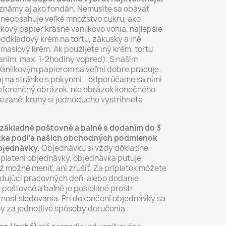
známy aj ako fondán. Nemusíte sa obávať
ál neobsahuje veľké množstvo cukru, ako
lkový papier krásne vanilkovo vonia, najlepšie
odkladový krém na tortu, zákusky a iné
maslový krém. Ak použijete iný krém, tortu
ním, max. 1-2hodiny vopred). S naším
anilkovým papierom sa veľmi dobre pracuje.
aj na stránke s pokynmi - odporúčame sa nimi
 referenčný obrázok, nie obrázok konečného
ezané, kruhy si jednoducho vystrihnete
základné poštovné a balné s dodaním do 3
rázka podľa našich obchodných podmienok
objednávky.
Objednávku si vždy dôkladne
aplatení objednávky, objednávka putuje
už možné meniť, ani zrušiť. Za príplatok môžete
dujúci pracovných deň, alebo dodanie
 poštovné a balné je posielané prostr.
nosť sledovania. Pri dokončení objednávky sa
y za jednotlivé spôsoby doručenia.