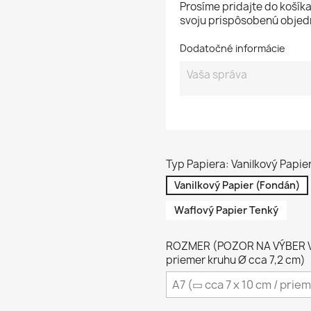
Prosíme pridajte do košíka
svoju prispôsobenú objed
Dodatočné informácie
Typ Papiera: Vanilkový Papie
Vanilkový Papier (Fondán)
Waflový Papier Tenký
ROZMER (POZOR NA VÝBER VH
priemer kruhu Ø cca 7,2 cm)