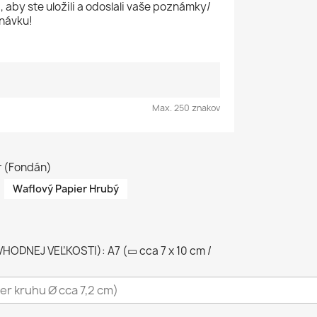
, aby ste uložili a odoslali vaše poznámky/
návku!
Max. 250 znakov
r (Fondán)
Waflový Papier Hrubý
ODNEJ VEĽKOSTI): A7 (▭ cca 7 x 10 cm /