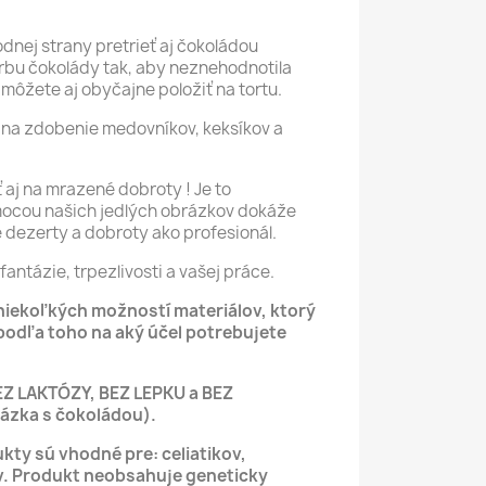
nej strany pretrieť aj čokoládou
bu čokolády tak, aby neznehodnotila
môžete aj obyčajne položiť na tortu.
na zdobenie medovníkov, keksíkov a
aj na mrazené dobroty ! Je to
mocou našich jedlých obrázkov dokáže
é dezerty a dobroty ako profesionál.
fantázie, trpezlivosti a vašej práce.
 niekoľkých možností materiálov, ktorý
podľa toho na aký účel potrebujete
EZ LAKTÓZY, BEZ LEPKU a BEZ
zka s čokoládou).
kty sú vhodné pre: celiatikov,
v.
Produkt neobsahuje geneticky