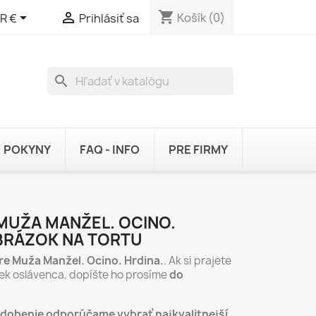
shopping_cart


Košík
(0)
R €
Prihlásiť sa
search
POKYNY
FAQ - INFO
PRE FIRMY
 MUŽA MANŽEL. OCINO.
OBRÁZOK NA TORTU
re Muža Manžel. Ocino. Hrdina.
. Ak si prajete
ek oslávenca, dopíšte ho prosíme
do
zdobenie odporúčame vybrať najkvalitnejší