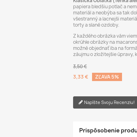
Klasická Oblátka (Tenká al
papiera bledšiu potlač a nemá
materiál a neobýba sa tak dob
všestranný a lacnejši materi
torty a slané ozdoby.
Z každého obrázka vám vieme 
okrúhle obrázky na macarons,
možné objednať iba na formá
záujmu o zložitejšie úpravy, 
3,50 €
3,33 €
ZĽAVA 5%
Napíšte Svoju Recenziu!
Prispôsobenie prod