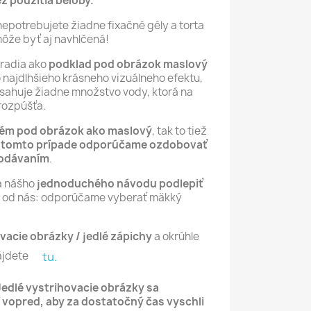
ez použitia beloby.
nepotrebujete žiadne fixačné gély a torta
môže byť aj navhlčená!
oradia ako
podklad pod obrázok maslový
čo najdlhšieho krásneho vizuálneho efektu,
sahuje žiadne množstvo vody, ktorá na
rozpúšťa.
rém pod obrázok ako maslový
, tak to tiež
 tomto prípade odporúčame ozdobovať
podávaním
.
a nášho
jednoduchého návodu podlepiť
ip od nás: odporúčame vyberať mäkký
vacie obrázky / jedlé zápichy
a okrúhle
ájdete
tu.
Jedlé vystrihovacie obrázky sa
 vopred, aby za dostatočný čas vyschli