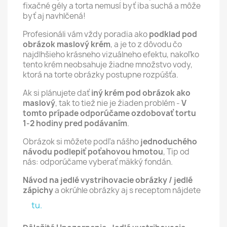
fixačné gély a torta nemusí byť iba suchá a môže
byť aj navhlčená!
Profesionáli vám vždy poradia ako
podklad pod
obrázok maslový krém
, a je to z dôvodu čo
najdlhšieho krásneho vizuálneho efektu, nakoľko
tento krém neobsahuje žiadne množstvo vody,
ktorá na torte obrázky postupne rozpúšťa.
Ak si plánujete dať
iný krém pod obrázok ako
maslový
, tak to tiež nie je žiaden problém -
V
tomto prípade odporúčame ozdobovať tortu
1-2 hodiny pred podávaním
.
Obrázok si môžete podľa nášho
jednoduchého
návodu podlepiť poťahovou hmotou
, Tip od
nás: odporúčame vyberať mäkký fondán.
Návod na jedlé vystrihovacie obrázky / jedlé
zápichy
a okrúhle obrázky aj s receptom nájdete
tu.