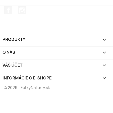
Facebook
Instagram
PRODUKTY

O NÁS

VÁŠ ÚČET

INFORMÁCIE O E-SHOPE
keyboard_arrow_down
© 2026 - FotkyNaTorty.sk