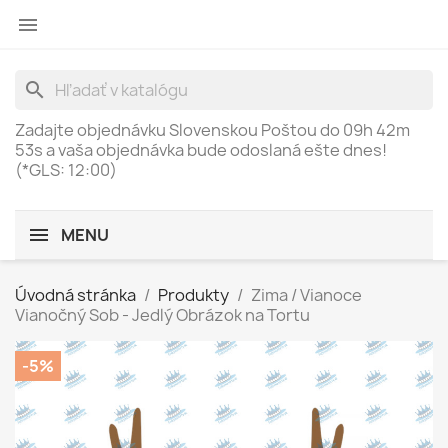

search
Zadajte objednávku Slovenskou Poštou do
09h 42m
53s
a vaša objednávka bude odoslaná ešte dnes!
(*GLS: 12:00)
MENU
Úvodná stránka
Produkty
Zima / Vianoce
Vianočný Sob - Jedlý Obrázok na Tortu
-5%