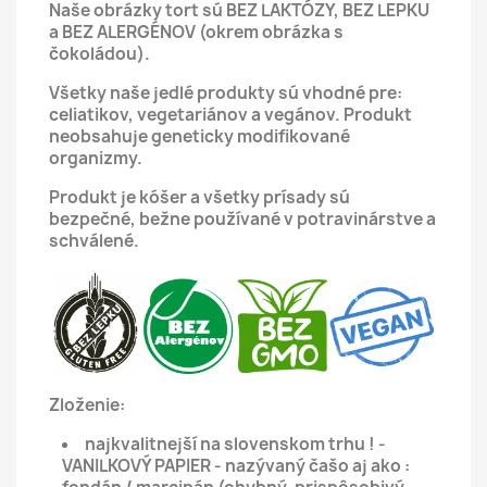
Naše obrázky tort sú BEZ LAKTÓZY, BEZ LEPKU
a BEZ ALERGÉNOV (okrem obrázka s
čokoládou).
Všetky naše jedlé produkty sú vhodné pre:
celiatikov, vegetariánov a vegánov.
Produkt
neobsahuje geneticky modifikované
organizmy.
Produkt je kóšer a všetky prísady sú
bezpečné, bežne používané v potravinárstve a
schválené.
Zloženie:
najkvalitnejší na slovenskom trhu ! -
VANILKOVÝ PAPIER - nazývaný čašo aj ako :