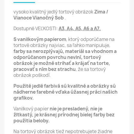
vysoko kvalitný jedlý tortový obrázok
Zima /
Vianoce Vianočný Sob
.
Dostupné VEĽKOSTI:
A3, A4, A5, A6 a A7.
S vanilkovým papierom
, ktorý odporúčame na
tortové obrázky najviac, sa ľahko manipuluje,
farby sa nerozplývajú, materiál sa vhodnom a
odporúčanom povrchu nevlní,
tortový
obrázok je možné strihať a krájať na torte,
pracovať s ním bez strachu
, že sa tortový
obrázok poškodí.
Použité jedlé farbivá sú kvalitné a obrázky sú
nádherne farebné vďaka úžasnej práci našich
grafikov.
Vanilkový papier
nie je presladený, nie je
žltkastý, je krásnej prírodnej bielej farby bez
použitia beloby.
Na tortový obrázok tiež nepotrebujete žiadne