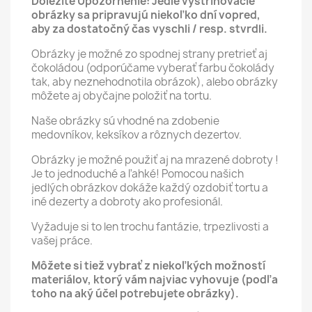
Dôležité Upozornenie: Jedlé vystrihovacie
obrázky sa pripravujú niekoľko dní vopred,
aby za dostatočný čas vyschli / resp. stvrdli.
Obrázky je možné zo spodnej strany pretrieť aj
čokoládou (odporúčame vyberať farbu čokolády
tak, aby neznehodnotila obrázok), alebo obrázky
môžete aj obyčajne položiť na tortu.
Naše obrázky sú vhodné na zdobenie
medovníkov, keksíkov a rôznych dezertov.
Obrázky je možné použiť aj na mrazené dobroty !
Je to jednoduché a ľahké! Pomocou našich
jedlých obrázkov dokáže každý ozdobiť tortu a
iné dezerty a dobroty ako profesionál.
Vyžaduje si to len trochu fantázie, trpezlivosti a
vašej práce.
Môžete si tiež vybrať z niekoľkých možností
materiálov, ktorý vám najviac vyhovuje (podľa
toho na aký účel potrebujete obrázky).