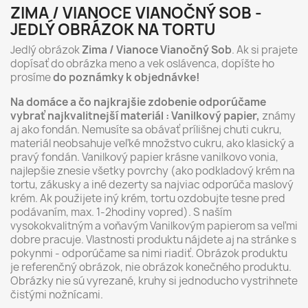
ZIMA / VIANOCE VIANOČNÝ SOB -
JEDLÝ OBRÁZOK NA TORTU
Jedlý obrázok
Zima / Vianoce Vianočný Sob
. Ak si prajete
dopísať do obrázka meno a vek oslávenca, dopíšte ho
prosíme
do poznámky k objednávke!
Na domáce a čo najkrajšie zdobenie odporúčame
vybrať najkvalitnejší materiál : Vanilkový papier,
známy
aj ako fondán. Nemusíte sa obávať prílišnej chuti cukru,
materiál neobsahuje veľké množstvo cukru, ako klasický a
pravý fondán. Vanilkový papier krásne vanilkovo vonia,
najlepšie znesie všetky povrchy (ako podkladový krém na
tortu, zákusky a iné dezerty sa najviac odporúča maslový
krém. Ak použijete iný krém, tortu ozdobujte tesne pred
podávaním, max. 1-2hodiny vopred). S naším
vysokokvalitným a voňavým Vanilkovým papierom sa veľmi
dobre pracuje. Vlastnosti produktu nájdete aj na stránke s
pokynmi - odporúčame sa nimi riadiť. Obrázok produktu
je referenčný obrázok, nie obrázok konečného produktu.
Obrázky nie sú vyrezané, kruhy si jednoducho vystrihnete
čistými nožnícami.