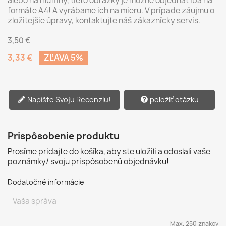
alebo na muffiny, tieto obrázky je možné objednať iba na
formáte A4! A vyrábame ich na mieru. V prípade záujmu o
zložitejšie úpravy, kontaktujte náš zákaznícky servis.
3,50 €
3,33 €
ZĽAVA 5%
Napíšte Svoju Recenziu!
položiť otázku
Prispôsobenie produktu
Prosíme pridajte do košíka, aby ste uložili a odoslali vaše
poznámky/ svoju prispôsobenú objednávku!
Dodatočné informácie
Max. 250 znakov