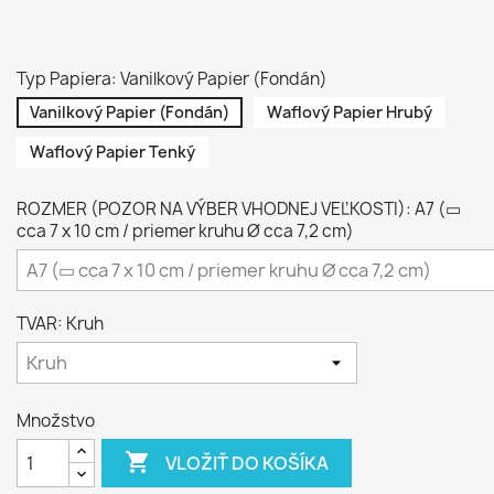
Typ Papiera: Vanilkový Papier (Fondán)
Vanilkový Papier (Fondán)
Waflový Papier Hrubý
Waflový Papier Tenký
ROZMER (POZOR NA VÝBER VHODNEJ VEĽKOSTI): A7 (▭
cca 7 x 10 cm / priemer kruhu Ø cca 7,2 cm)
TVAR: Kruh
Množstvo

VLOŽIŤ DO KOŠÍKA