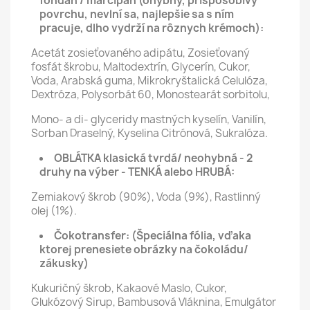
fondán / marcipán (ohybný, prispôsobivý
povrchu, nevlní sa, najlepšie sa s ním
pracuje, dlho vydrží na rôznych krémoch):
Acetát zosieťovaného adipátu, Zosieťovaný
fosfát škrobu, Maltodextrín, Glycerín, Cukor,
Voda, Arabská guma, Mikrokryštalická Celulóza,
Dextróza, Polysorbát 60, Monostearát sorbitolu,
Mono- a di- glyceridy mastných kyselín, Vanilín,
Sorban Draselný, Kyselina Citrónová, Sukralóza.
OBLÁTKA klasická tvrdá/ neohybná - 2
druhy na výber - TENKÁ alebo HRUBÁ:
Zemiakový škrob (90%), Voda (9%), Rastlinný
olej (1%).
Čokotransfer:
(Špeciálna fólia, vďaka
ktorej prenesiete obrázky na čokoládu/
zákusky)
Kukuričný škrob, Kakaové Maslo, Cukor,
Glukózový Sirup, Bambusová Vláknina, Emulgátor