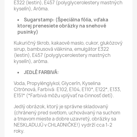
E322 (lestin), E457 (polyglycerolestery mastných
kyselín), Aróma.
Sugarstamp:
(Špeciálna fólia, vďaka
ktorej prenesiete obrázky na snehové
pusinky)
Kukuričný škrob, kakaové maslo, cukor, glukózový
sirup, bambusová vláknina, emulgátor E322
(lestin), E457 (polyglycerolestery mastných
kyselín), aróma.
JEDLÉ FARBIVÁ:
Voda, Propylénglykol, Glycerín, Kyselina
Citrónová, Farbivá: E102, E104, E110*, E122*, E133,
E151* (*Farbivá môžu vplývať na činnosť detí).
Jedlý obrázok, ktorý je správne skladovaný
(chránený pred svetlom, uchovávaný na suchom
a tmavom mieste a dobre uzavretý, obrázky sa
NESKLADUJÚ v CHLADNIČKE!) vydrží cca 1-2
roky.