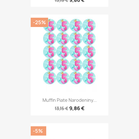
9,86 €
13,15 €
-25%
Muffin Piate Narodeniny...
9,86 €
13,15 €
-5%