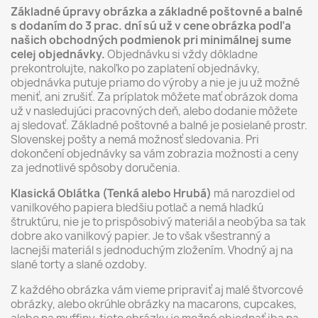
Základné úpravy obrázka a základné poštovné a balné
s dodaním do 3 prac. dní sú už v cene obrázka podľa
našich obchodných podmienok pri minimálnej sume
celej objednávky.
Objednávku si vždy dôkladne
prekontrolujte, nakoľko po zaplatení objednávky,
objednávka putuje priamo do výroby a nie je ju už možné
meniť, ani zrušiť. Za príplatok môžete mať obrázok doma
už v nasledujúci pracovných deň, alebo dodanie môžete
aj sledovať. Základné poštovné a balné je posielané prostr.
Slovenskej pošty a nemá možnosť sledovania. Pri
dokončení objednávky sa vám zobrazia možnosti a ceny
za jednotlivé spôsoby doručenia.
Klasická Oblátka (Tenká alebo Hrubá)
má narozdiel od
vanilkového papiera bledšiu potlač a nemá hladkú
štruktúru, nie je to prispôsobivý materiál a neobýba sa tak
dobre ako vanilkový papier. Je to však všestranný a
lacnejši materiál s jednoduchým zložením. Vhodný aj na
slané torty a slané ozdoby.
Z každého obrázka vám vieme pripraviť aj malé štvorcové
obrázky, alebo okrúhle obrázky na macarons, cupcakes,