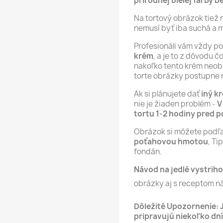
prírodnej bielej farby b
Na tortový obrázok tiež 
nemusí byť iba suchá a 
Profesionáli vám vždy p
krém
, a je to z dôvodu 
nakoľko tento krém neob
torte obrázky postupne 
Ak si plánujete dať
iný k
nie je žiaden problém -
V
tortu 1-2 hodiny pred 
Obrázok si môžete podľ
poťahovou hmotou
, T
fondán.
Návod na jedlé vystriho
obrázky aj s receptom n
Dôležité Upozornenie: 
pripravujú niekoľko dní