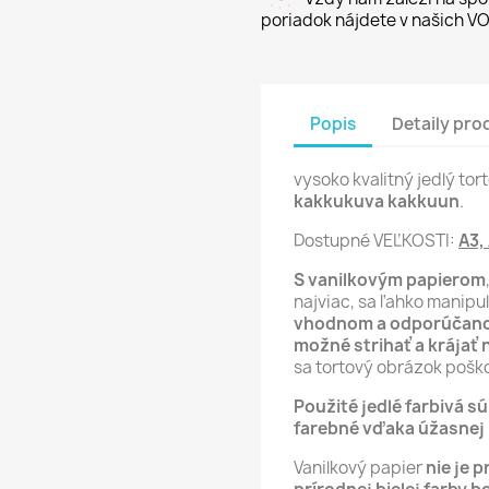
poriadok nájdete v našich VO
Popis
Detaily pro
vysoko kvalitný jedlý to
kakkukuva kakkuun
.
Dostupné VEĽKOSTI:
A3,
S vanilkovým papierom
najviac, sa ľahko manipu
vhodnom a odporúčano
možné strihať a krájať 
sa tortový obrázok poško
Použité jedlé farbivá s
farebné vďaka úžasnej p
Vanilkový papier
nie je p