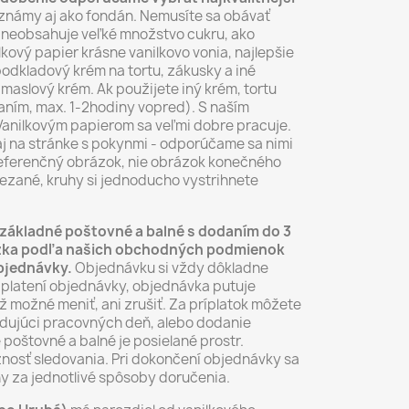
známy aj ako fondán. Nemusíte sa obávať
ál neobsahuje veľké množstvo cukru, ako
lkový papier krásne vanilkovo vonia, najlepšie
odkladový krém na tortu, zákusky a iné
maslový krém. Ak použijete iný krém, tortu
ním, max. 1-2hodiny vopred). S naším
anilkovým papierom sa veľmi dobre pracuje.
aj na stránke s pokynmi - odporúčame sa nimi
 referenčný obrázok, nie obrázok konečného
ezané, kruhy si jednoducho vystrihnete
základné poštovné a balné s dodaním do 3
rázka podľa našich obchodných podmienok
objednávky.
Objednávku si vždy dôkladne
aplatení objednávky, objednávka putuje
už možné meniť, ani zrušiť. Za príplatok môžete
dujúci pracovných deň, alebo dodanie
 poštovné a balné je posielané prostr.
nosť sledovania. Pri dokončení objednávky sa
y za jednotlivé spôsoby doručenia.