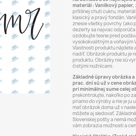
materiál : Vanilkový papier,
prílišnej chuti cukru, materi
klasický a pravý fondán. Vani
znesie všetky povrchy (ako p
dezerty sa najviac odporúča 
ozdobujte tesne pred podáva
vysokokvalitným a voňavým V
Vlastnosti produktu nájdete 
riadiť. Obrázok produktu je
produktu. Obrázky nie sú vyr
čistými nožnícami.
Základné úpravy obrázka a 
prac. dní sú už v cene ob
pri minimálnej sume celej 
prekontrolujte, nakoľko po z
priamo do výroby a nie je ju 
mať obrázok doma už v nasle
môžete aj sledovať. Základné
Slovenskej pošty a nemá mož
vám zobrazia možnosti a cen