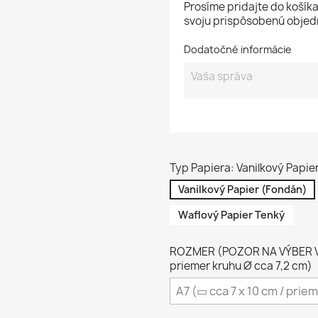
Prosíme pridajte do košíka
svoju prispôsobenú objed
Dodatočné informácie
Typ Papiera: Vanilkový Papie
Vanilkový Papier (Fondán)
Waflový Papier Tenký
ROZMER (POZOR NA VÝBER VH
priemer kruhu Ø cca 7,2 cm)