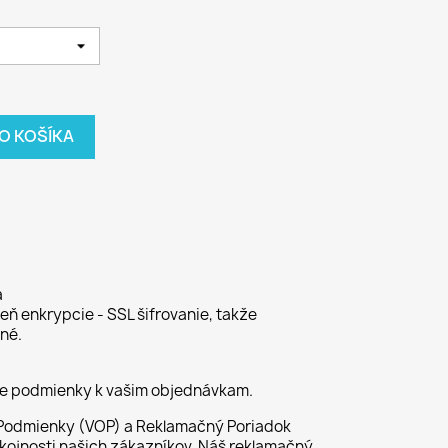
DO KOŠÍKA
a
ň enkrypcie - SSL šifrovanie, takže
né.
ie podmienky k vašim objednávkam.
odmienky (VOP) a Reklamačný Poriadok
kojnosti našich zákazníkov. Náš reklamačný