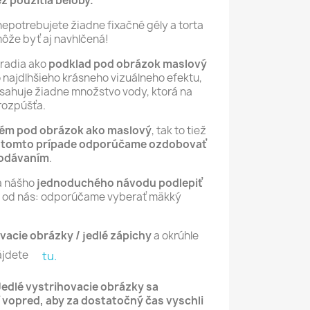
ez použitia beloby.
nepotrebujete žiadne fixačné gély a torta
môže byť aj navhlčená!
oradia ako
podklad pod obrázok maslový
čo najdlhšieho krásneho vizuálneho efektu,
sahuje žiadne množstvo vody, ktorá na
rozpúšťa.
rém pod obrázok ako maslový
, tak to tiež
 tomto prípade odporúčame ozdobovať
podávaním
.
a nášho
jednoduchého návodu podlepiť
ip od nás: odporúčame vyberať mäkký
vacie obrázky / jedlé zápichy
a okrúhle
ájdete
tu.
Jedlé vystrihovacie obrázky sa
 vopred, aby za dostatočný čas vyschli