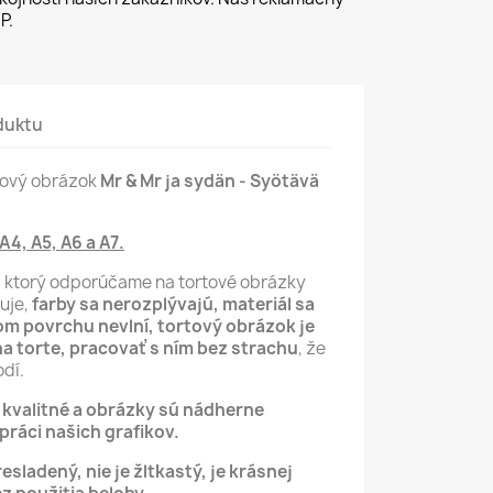
P.
duktu
rtový obrázok
Mr & Mr ja sydän - Syötävä
 A4, A5, A6 a A7.
, ktorý odporúčame na tortové obrázky
luje,
farby sa nerozplývajú, materiál sa
m povrchu nevlní,
tortový obrázok je
na torte, pracovať s ním bez strachu
, že
dí.
ú kvalitné a obrázky sú nádherne
ráci našich grafikov.
resladený, nie je žltkastý, je krásnej