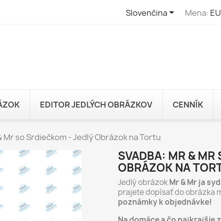

Slovenčina
Mena:
EU
RÁZOK
EDITOR JEDLÝCH OBRÁZKOV
CENNÍK
& Mr so Srdiečkom - Jedlý Obrázok na Tortu
SVADBA: MR & MR 
OBRÁZOK NA TOR
Jedlý obrázok
Mr & Mr ja sy
prajete dopísať do obrázka 
poznámky k objednávke!
Na domáce a čo najkrajšie 