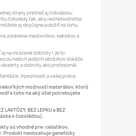
nej strany pretrieť aj čokoládou
bu čokolády tak, aby neznehodnotila
môžete aj obyčajne položiť na tortu.
na zdobenie medovníkov, keksíkov a
aj na mrazené dobroty ! Je to
mocou našich jedlých obrázkov dokáže
é dezerty a dobroty ako profesionál.
fantázie, trpezlivosti a vašej práce.
 niekoľkých možností materiálov, ktorý
podľa toho na aký účel potrebujete
EZ LAKTÓZY, BEZ LEPKU a BEZ
zka s čokoládou).
kty sú vhodné pre: celiatikov,
v.
Produkt neobsahuje geneticky