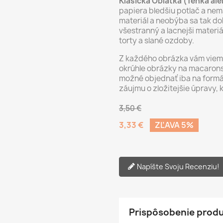
Klasická Oblátka (Tenká al
papiera bledšiu potlač a nemá
materiál a neobýba sa tak dob
všestranný a lacnejši materi
torty a slané ozdoby.
Z každého obrázka vám vieme 
okrúhle obrázky na macarons,
možné objednať iba na formá
záujmu o zložitejšie úpravy, 
3,50 €
3,33 €
ZĽAVA 5%
Napíšte Svoju Recenziu!
Prispôsobenie prod