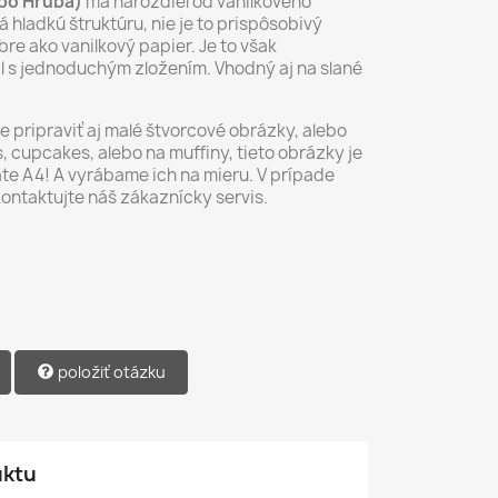
ebo Hrubá)
má narozdiel od vanilkového
 hladkú štruktúru, nie je to prispôsobivý
re ako vanilkový papier. Je to však
ál s jednoduchým zložením. Vhodný aj na slané
pripraviť aj malé štvorcové obrázky, alebo
 cupcakes, alebo na muffiny, tieto obrázky je
te A4! A vyrábame ich na mieru. V prípade
kontaktujte náš zákaznícky servis.
položiť otázku
uktu