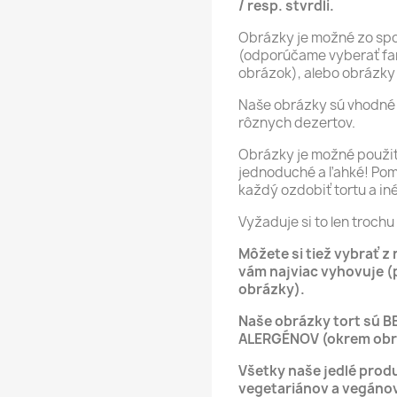
/ resp. stvrdli.
Obrázky je možné zo spod
(odporúčame vyberať far
obrázok), alebo obrázky 
Naše obrázky sú vhodné 
rôznych dezertov.
Obrázky je možné použiť 
jednoduché a ľahké! Po
každý ozdobiť tortu a in
Vyžaduje si to len trochu 
Môžete si tiež vybrať z
vám najviac vyhovuje (
obrázky).
Naše obrázky tort sú B
ALERGÉNOV (okrem obrá
Všetky naše jedlé produ
vegetariánov a vegáno