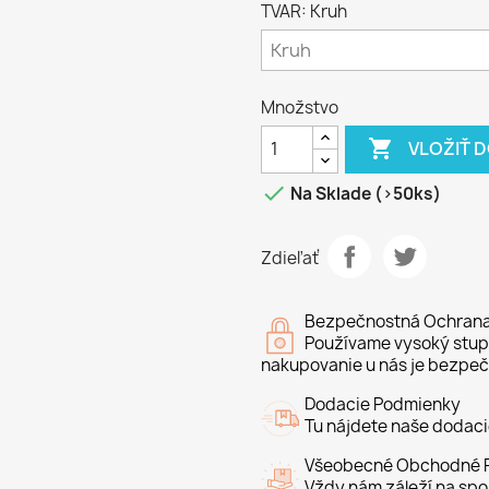
TVAR: Kruh
Množstvo

VLOŽIŤ 

Na Sklade (>50ks)
Zdieľať
Bezpečnostná Ochran
Používame vysoký stupe
nakupovanie u nás je bezpeč
Dodacie Podmienky
Tu nájdete naše dodac
Všeobecné Obchodné P
Vždy nám záleží na spo