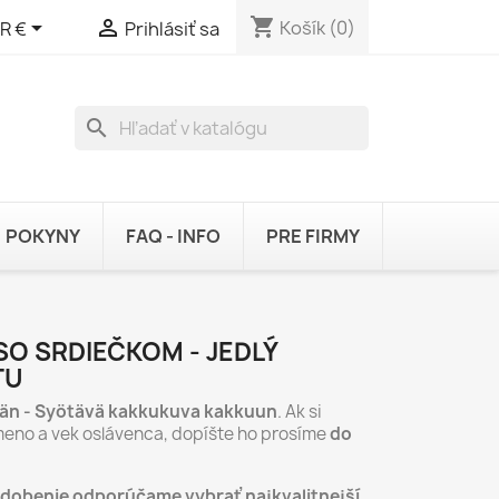
shopping_cart


Košík
(0)
R €
Prihlásiť sa
search
POKYNY
FAQ - INFO
PRE FIRMY
SO SRDIEČKOM - JEDLÝ
TU
dän - Syötävä kakkukuva kakkuun
. Ak si
meno a vek oslávenca, dopíšte ho prosíme
do
zdobenie odporúčame vybrať najkvalitnejší