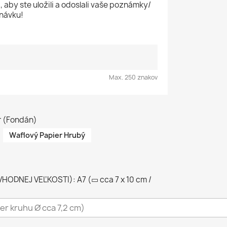
, aby ste uložili a odoslali vaše poznámky/
návku!
Max. 250 znakov
r (Fondán)
Waflový Papier Hrubý
ODNEJ VEĽKOSTI): A7 (▭ cca 7 x 10 cm /