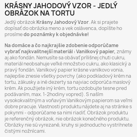
KRÁSNY JAHODOVÝ VZOR - JEDLÝ
OBRÁZOK NA TORTU
Jedlý obrázok
Krásny Jahodový Vzor
. Ak si prajete
dopísať do obrázka meno a vek oslávenca, dopíšte ho
prosíme
do poznámky k objednávke!
Na domáce a čo najkrajšie zdobenie odporúčame
vybrať najkvalitnejší materiál : Vanilkový papier,
známy
aj ako fondán. Nemusíte sa obávať prílišnej chuti cukru,
materiál neobsahuje veľké množstvo cukru, ako klasický a
pravý fondán. Vanilkový papier krásne vanilkovo vonia,
najlepšie znesie všetky povrchy (ako podkladový krém na
tortu, zákusky a iné dezerty sa najviac odporúča maslový
krém. Ak použijete iný krém, tortu ozdobujte tesne pred
podávaním, max. 1-2hodiny vopred). S naším
vysokokvalitným a voňavým Vanilkovým papierom sa veľmi
dobre pracuje. Vlastnosti produktu nájdete aj na stránke s
pokynmi - odporúčame sa nimi riadiť. Obrázok produktu
je referenčný obrázok, nie obrázok konečného produktu.
Obrázky nie sú vyrezané, kruhy si jednoducho vystrihnete
čistými nožnícami.