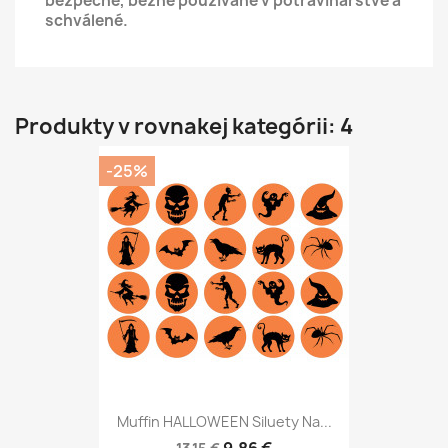
bezpečné, bežne používané v potravinárstve a
schválené.
Produkty v rovnakej kategórii: 4
-25%
Muffin HALLOWEEN Siluety Na...