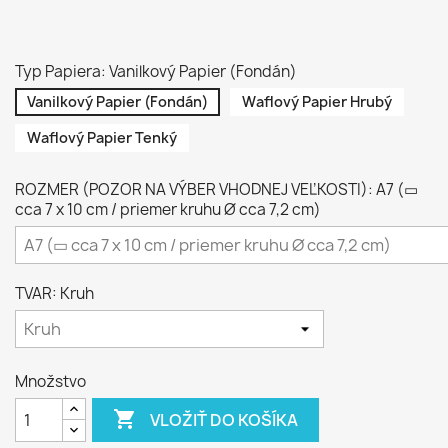
Typ Papiera: Vanilkový Papier (Fondán)
Vanilkový Papier (Fondán)
Waflový Papier Hrubý
Waflový Papier Tenký
ROZMER (POZOR NA VÝBER VHODNEJ VEĽKOSTI): A7 (▭
cca 7 x 10 cm / priemer kruhu Ø cca 7,2 cm)
TVAR: Kruh
Množstvo

VLOŽIŤ DO KOŠÍKA