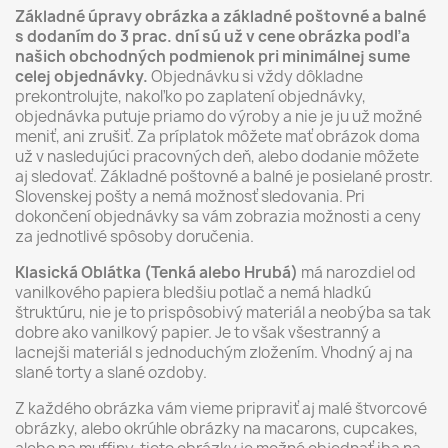
Základné úpravy obrázka a základné poštovné a balné
s dodaním do 3 prac. dní sú už v cene obrázka podľa
našich obchodných podmienok pri minimálnej sume
celej objednávky.
Objednávku si vždy dôkladne
prekontrolujte, nakoľko po zaplatení objednávky,
objednávka putuje priamo do výroby a nie je ju už možné
meniť, ani zrušiť. Za príplatok môžete mať obrázok doma
už v nasledujúci pracovných deň, alebo dodanie môžete
aj sledovať. Základné poštovné a balné je posielané prostr.
Slovenskej pošty a nemá možnosť sledovania. Pri
dokončení objednávky sa vám zobrazia možnosti a ceny
za jednotlivé spôsoby doručenia.
Klasická Oblátka (Tenká alebo Hrubá)
má narozdiel od
vanilkového papiera bledšiu potlač a nemá hladkú
štruktúru, nie je to prispôsobivý materiál a neobýba sa tak
dobre ako vanilkový papier. Je to však všestranný a
lacnejši materiál s jednoduchým zložením. Vhodný aj na
slané torty a slané ozdoby.
Z každého obrázka vám vieme pripraviť aj malé štvorcové
obrázky, alebo okrúhle obrázky na macarons, cupcakes,