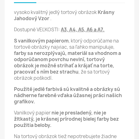
vysoko kvalitný jedlý tortový obrázok
Krásny
Jahodový Vzor
.
Dostupné VEĽKOSTI:
A3, A4, A5, A6 a A7.
S vanilkovým papierom
, ktorý odporúčame na
tortové obrázky najviac, sa ľahko manipuluje,
farby sa nerozplývajú, materiál sa vhodnom a
odporúčanom povrchu nevlní,
tortový
obrázok je možné strihať a krájať na torte,
pracovať s ním bez strachu
, že sa tortový
obrázok poškodí.
Použité jedlé farbivá sú kvalitné a obrázky sú
nádherne farebné vďaka úžasnej práci našich
grafikov.
Vanilkový papier
nie je presladený, nie je
žltkastý, je krásnej prírodnej bielej farby bez
použitia beloby.
Na tortový obrázok tiež nepotrebujete žiadne