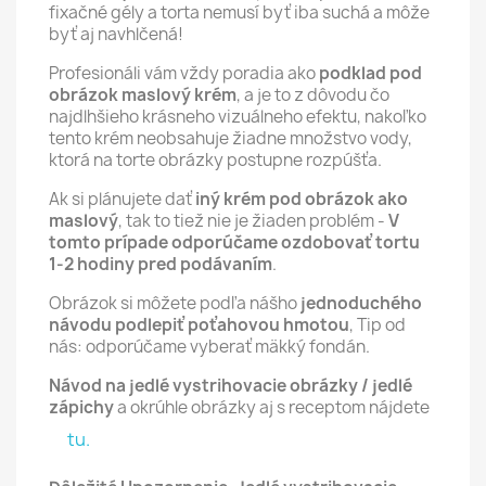
fixačné gély a torta nemusí byť iba suchá a môže
byť aj navhlčená!
Profesionáli vám vždy poradia ako
podklad pod
obrázok maslový krém
, a je to z dôvodu čo
najdlhšieho krásneho vizuálneho efektu, nakoľko
tento krém neobsahuje žiadne množstvo vody,
ktorá na torte obrázky postupne rozpúšťa.
Ak si plánujete dať
iný krém pod obrázok ako
maslový
, tak to tiež nie je žiaden problém -
V
tomto prípade odporúčame ozdobovať tortu
1-2 hodiny pred podávaním
.
Obrázok si môžete podľa nášho
jednoduchého
návodu podlepiť poťahovou hmotou
, Tip od
nás: odporúčame vyberať mäkký fondán.
Návod na jedlé vystrihovacie obrázky / jedlé
zápichy
a okrúhle obrázky aj s receptom nájdete
tu.