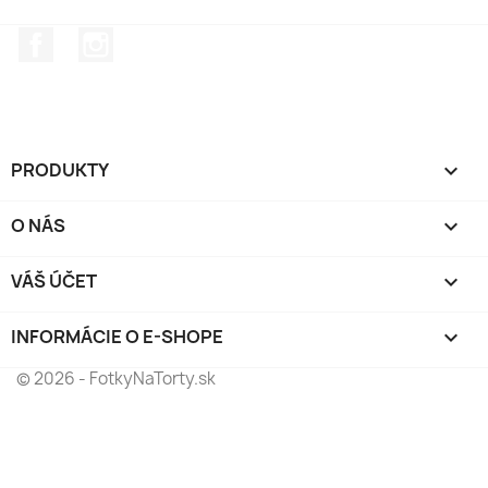
Facebook
Instagram
PRODUKTY

O NÁS

VÁŠ ÚČET

INFORMÁCIE O E-SHOPE
keyboard_arrow_down
© 2026 - FotkyNaTorty.sk