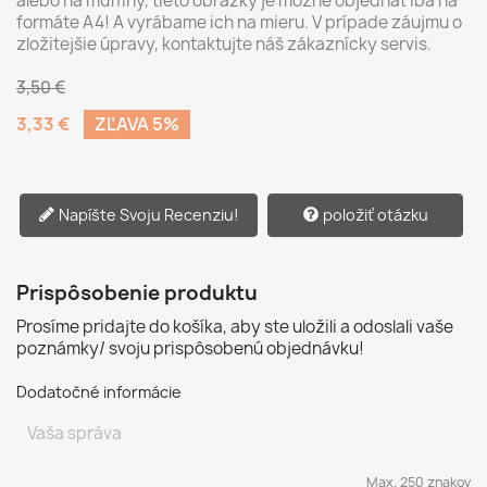
alebo na muffiny, tieto obrázky je možné objednať iba na
formáte A4! A vyrábame ich na mieru. V prípade záujmu o
zložitejšie úpravy, kontaktujte náš zákaznícky servis.
3,50 €
3,33 €
ZĽAVA 5%
Napíšte Svoju Recenziu!
položiť otázku
Prispôsobenie produktu
Prosíme pridajte do košíka, aby ste uložili a odoslali vaše
poznámky/ svoju prispôsobenú objednávku!
Dodatočné informácie
Max. 250 znakov