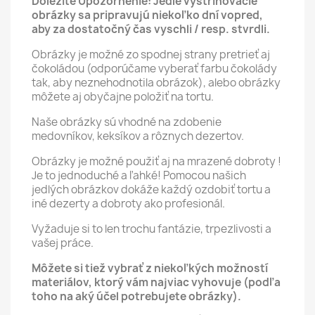
Dôležité Upozornenie: Jedlé vystrihovacie
obrázky sa pripravujú niekoľko dní vopred,
aby za dostatočný čas vyschli / resp. stvrdli.
Obrázky je možné zo spodnej strany pretrieť aj
čokoládou (odporúčame vyberať farbu čokolády
tak, aby neznehodnotila obrázok), alebo obrázky
môžete aj obyčajne položiť na tortu.
Naše obrázky sú vhodné na zdobenie
medovníkov, keksíkov a rôznych dezertov.
Obrázky je možné použiť aj na mrazené dobroty !
Je to jednoduché a ľahké! Pomocou našich
jedlých obrázkov dokáže každý ozdobiť tortu a
iné dezerty a dobroty ako profesionál.
Vyžaduje si to len trochu fantázie, trpezlivosti a
vašej práce.
Môžete si tiež vybrať z niekoľkých možností
materiálov, ktorý vám najviac vyhovuje (podľa
toho na aký účel potrebujete obrázky).