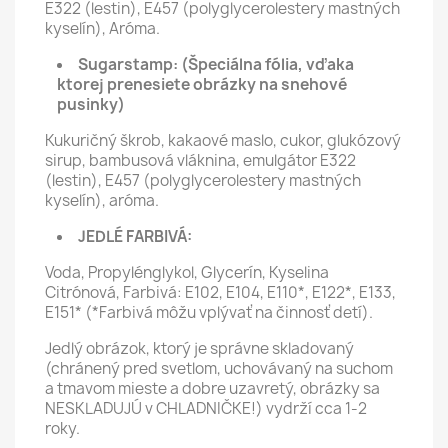
E322 (lestin), E457 (polyglycerolestery mastných
kyselín), Aróma.
Sugarstamp:
(Špeciálna fólia, vďaka
ktorej prenesiete obrázky na snehové
pusinky)
Kukuričný škrob, kakaové maslo, cukor, glukózový
sirup, bambusová vláknina, emulgátor E322
(lestin), E457 (polyglycerolestery mastných
kyselín), aróma.
JEDLÉ FARBIVÁ:
Voda, Propylénglykol, Glycerín, Kyselina
Citrónová, Farbivá: E102, E104, E110*, E122*, E133,
E151* (*Farbivá môžu vplývať na činnosť detí).
Jedlý obrázok, ktorý je správne skladovaný
(chránený pred svetlom, uchovávaný na suchom
a tmavom mieste a dobre uzavretý, obrázky sa
NESKLADUJÚ v CHLADNIČKE!) vydrží cca 1-2
roky.