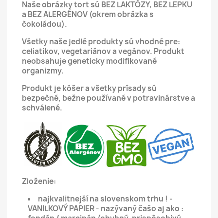
Naše obrázky tort sú BEZ LAKTÓZY, BEZ LEPKU
a BEZ ALERGÉNOV (okrem obrázka s
čokoládou).
Všetky naše jedlé produkty sú vhodné pre:
celiatikov, vegetariánov a vegánov.
Produkt
neobsahuje geneticky modifikované
organizmy.
Produkt je kóšer a všetky prísady sú
bezpečné, bežne používané v potravinárstve a
schválené.
Zloženie:
najkvalitnejší na slovenskom trhu ! -
VANILKOVÝ PAPIER - nazývaný čašo aj ako :