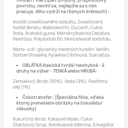
fondán / marcipán (ohybný, prispôsobivý
povrchu, nevlní sa, najlepšie sa s ním
pracuje, dlho vydrží na rôznych krémoch):
Acetát zosieťovaného adipátu, Zosieťovaný
fosfát škrobu, Maltodextrín, Glycerín, Cukor,
Voda, Arabská guma, Mikrokryštalická Celulóza,
Dextróza, Polysorbát 60, Monostearát sorbitolu,
Mono- a di- glyceridy mastných kyselín, Vanilín,
Sorban Draselný, Kyselina Citrónová, Sukralóza.
OBLÁTKA klasická tvrdá/ neohybná - 2
druhy na výber - TENKÁ alebo HRUBÁ:
Zemiakový škrob (90%), Voda (9%), Rastlinný
olej (1%).
Čokotransfer:
(Špeciálna fólia, vďaka
ktorej prenesiete obrázky na čokoládu/
zákusky)
Kukuričný škrob, Kakaové Maslo, Cukor,
Glukózový Sirup, Bambusová Vláknina, Emulgátor