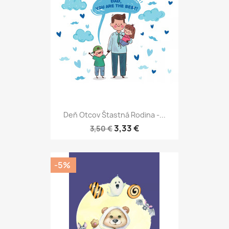
Deň Otcov Štastná Rodina -...
3,33 €
3,50 €
-5%