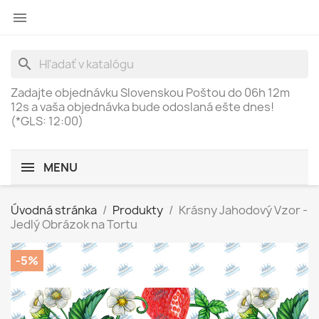

search
Zadajte objednávku Slovenskou Poštou do
06h 12m
12s
a vaša objednávka bude odoslaná ešte dnes!
(*GLS: 12:00)
MENU
Úvodná stránka
Produkty
Krásny Jahodový Vzor -
Jedlý Obrázok na Tortu
-5%