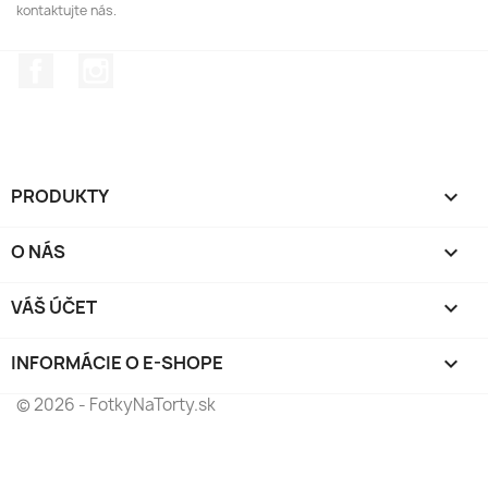
kontaktujte nás.
Facebook
Instagram
PRODUKTY

O NÁS

VÁŠ ÚČET

INFORMÁCIE O E-SHOPE
keyboard_arrow_down
© 2026 - FotkyNaTorty.sk