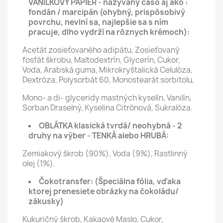
VANILKOVÝ PAPIER - nazývaný čašo aj ako :
fondán / marcipán (ohybný, prispôsobivý
povrchu, nevlní sa, najlepšie sa s ním
pracuje, dlho vydrží na rôznych krémoch):
Acetát zosieťovaného adipátu, Zosieťovaný
fosfát škrobu, Maltodextrín, Glycerín, Cukor,
Voda, Arabská guma, Mikrokryštalická Celulóza,
Dextróza, Polysorbát 60, Monostearát sorbitolu,
Mono- a di- glyceridy mastných kyselín, Vanilín,
Sorban Draselný, Kyselina Citrónová, Sukralóza.
OBLÁTKA klasická tvrdá/ neohybná - 2
druhy na výber - TENKÁ alebo HRUBÁ:
Zemiakový škrob (90%), Voda (9%), Rastlinný
olej (1%).
Čokotransfer:
(Špeciálna fólia, vďaka
ktorej prenesiete obrázky na čokoládu/
zákusky)
Kukuričný škrob, Kakaové Maslo, Cukor,