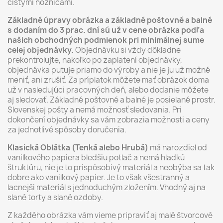
čistými nožnícami.
Základné úpravy obrázka a základné poštovné a balné
s dodaním do 3 prac. dní sú už v cene obrázka podľa
našich obchodných podmienok pri minimálnej sume
celej objednávky.
Objednávku si vždy dôkladne
prekontrolujte, nakoľko po zaplatení objednávky,
objednávka putuje priamo do výroby a nie je ju už možné
meniť, ani zrušiť. Za príplatok môžete mať obrázok doma
už v nasledujúci pracovných deň, alebo dodanie môžete
aj sledovať. Základné poštovné a balné je posielané prostr.
Slovenskej pošty a nemá možnosť sledovania. Pri
dokončení objednávky sa vám zobrazia možnosti a ceny
za jednotlivé spôsoby doručenia.
Klasická Oblátka (Tenká alebo Hrubá)
má narozdiel od
vanilkového papiera bledšiu potlač a nemá hladkú
štruktúru, nie je to prispôsobivý materiál a neobýba sa tak
dobre ako vanilkový papier. Je to však všestranný a
lacnejši materiál s jednoduchým zložením. Vhodný aj na
slané torty a slané ozdoby.
Z každého obrázka vám vieme pripraviť aj malé štvorcové