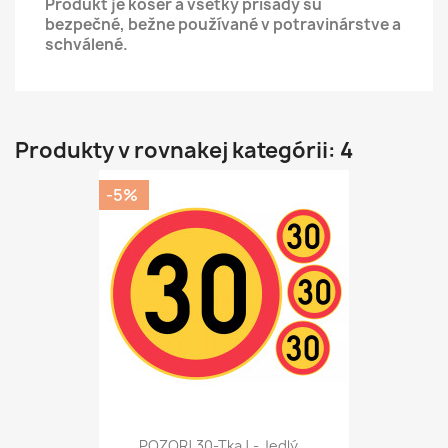
Produkt je kóšer a všetky prísady sú
bezpečné, bežne používané v potravinárstve a
schválené.
Produkty v rovnakej kategórii: 4
-5%
POZOR! 30-Tka ! - Jedlý...