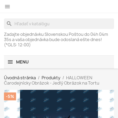

search
Zadajte objednávku Slovenskou Poštou do
04h 04m
35s
a vaša objednávka bude odoslaná ešte dnes!
(*GLS: 12:00)
MENU
Úvodná stránka
Produkty
HALLOWEEN
Čarodejnícky Obrázok - Jedlý Obrázok na Tortu
-5%