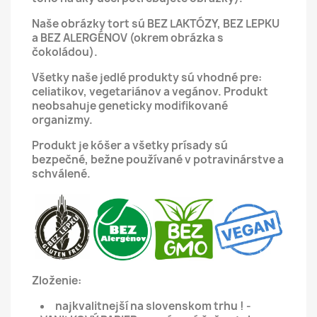
Naše obrázky tort sú BEZ LAKTÓZY, BEZ LEPKU
a BEZ ALERGÉNOV (okrem obrázka s
čokoládou).
Všetky naše jedlé produkty sú vhodné pre:
celiatikov, vegetariánov a vegánov.
Produkt
neobsahuje geneticky modifikované
organizmy.
Produkt je kóšer a všetky prísady sú
bezpečné, bežne používané v potravinárstve a
schválené.
Zloženie:
najkvalitnejší na slovenskom trhu ! -