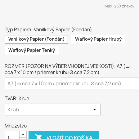
Max. 250 znakov
Typ Papiera: Vanilkový Papier (Fondán)
Vanilkový Papier (Fondán)
Waflový Papier Hrubý
Waflový Papier Tenký
ROZMER (POZOR NA VÝBER VHODNEJ VEĽKOSTI): A7 (▭
cca 7 x 10 cm / priemer kruhu Ø cca 7,2 cm)
TVAR: Kruh
Množstvo

VLOŽIŤ DO KOŠÍKA