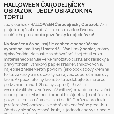
HALLOWEEN ČARODEJNÍCKY
OBRÁZOK - JEDLÝ OBRÁZOK NA
TORTU
Jedlý obrázok
HALLOWEEN Čarodejnícky Obrázok
. Ak si
prajete dopísať do obrázka meno a vek oslávenca,
dopíšte ho prosíme
do poznámky k objednávke!
Na domáce a čo najkrajšie zdobenie odporúčame
vybrať najkvalitnejší materiál : Vanilkový papier,
známy
aj ako fondán. Nemusíte sa obávať prílišnej chuti cukru,
materiál neobsahuje veľké množstvo cukru, ako klasický a
pravý fondán. Vanilkový papier krásne vanilkovo vonia,
najlepšie znesie všetky povrchy (ako podkladový krém na
tortu, zákusky a iné dezerty sa najviac odporúča maslový
krém. Ak použijete iný krém, tortu ozdobujte tesne pred
podávaním, max. 1-2hodiny vopred). S naším
vysokokvalitným a voňavým Vanilkovým papierom sa veľmi
dobre pracuje. Vlastnosti produktu nájdete aj na stránke s
pokynmi - odporúčame sa nimi riadiť. Obrázok produktu
je referenčný obrázok, nie obrázok konečného produktu.
Obrázky nie sú vyrezané, kruhy si jednoducho vystrihnete