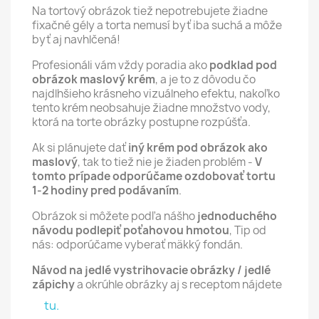
Na tortový obrázok tiež nepotrebujete žiadne
fixačné gély a torta nemusí byť iba suchá a môže
byť aj navhlčená!
Profesionáli vám vždy poradia ako
podklad pod
obrázok maslový krém
, a je to z dôvodu čo
najdlhšieho krásneho vizuálneho efektu, nakoľko
tento krém neobsahuje žiadne množstvo vody,
ktorá na torte obrázky postupne rozpúšťa.
Ak si plánujete dať
iný krém pod obrázok ako
maslový
, tak to tiež nie je žiaden problém -
V
tomto prípade odporúčame ozdobovať tortu
1-2 hodiny pred podávaním
.
Obrázok si môžete podľa nášho
jednoduchého
návodu podlepiť poťahovou hmotou
, Tip od
nás: odporúčame vyberať mäkký fondán.
Návod na jedlé vystrihovacie obrázky / jedlé
zápichy
a okrúhle obrázky aj s receptom nájdete
tu.