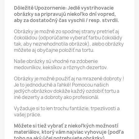
Dôležité Upozornenie: Jedlé vystrihovacie
obrázky sa pripravujú niekoľko dní vopred,
aby za dostatočný čas vyschli / resp. stvrdli.
Obrázky je možné zo spodnej strany pretrieť aj
čokoládou (odporúčame vyberať farbu čokolády
tak, aby neznehodnotila obrázok), alebo obrázky
môžete aj obyčajne položiť na tortu.
Naše obrázky sú vhodné na zdobenie
medovníkov, keksíkov a rôznych dezertov.
Obrázky je možné použiť aj na mrazené dobroty !
Je to jednoduché a ľahké! Pomocou našich
jedlých obrázkov dokáže každý ozdobiť tortu a
iné dezerty a dobroty ako profesionál.
Vyžaduje si to len trochu fantázie, trpezlivosti a
vašej práce.
Môžete si tiež vybrať z niekoľkých možností
materiálov, ktorý vám najviac vyhovuje (podľa
toho na aký účel potrebujete obrázky).