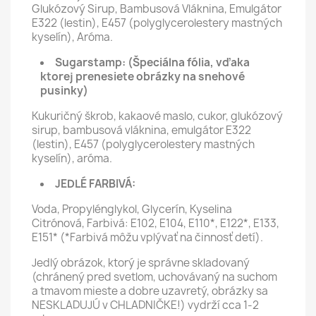
Glukózový Sirup, Bambusová Vláknina, Emulgátor
E322 (lestin), E457 (polyglycerolestery mastných
kyselín), Aróma.
Sugarstamp:
(Špeciálna fólia, vďaka
ktorej prenesiete obrázky na snehové
pusinky)
Kukuričný škrob, kakaové maslo, cukor, glukózový
sirup, bambusová vláknina, emulgátor E322
(lestin), E457 (polyglycerolestery mastných
kyselín), aróma.
JEDLÉ FARBIVÁ:
Voda, Propylénglykol, Glycerín, Kyselina
Citrónová, Farbivá: E102, E104, E110*, E122*, E133,
E151* (*Farbivá môžu vplývať na činnosť detí).
Jedlý obrázok, ktorý je správne skladovaný
(chránený pred svetlom, uchovávaný na suchom
a tmavom mieste a dobre uzavretý, obrázky sa
NESKLADUJÚ v CHLADNIČKE!) vydrží cca 1-2