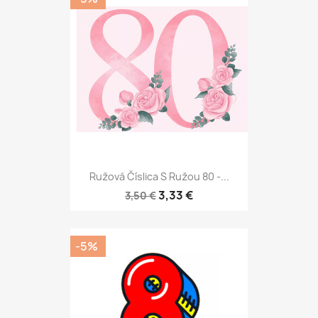
Ružová Číslica S Ružou 80 -...
3,33 €
3,50 €
-5%