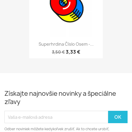
Superhrdina Číslo Osem -...
3,33 €
3,50 €
Získajte najnovšie novinky a špeciálne
zľavy
Odber noviniek môžete kedykoľvek zrušiť. Ak to chcete urobiť,