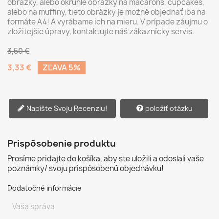
obrázky, alebo okrúhle obrázky na macarons, cupcakes,
alebo na muffiny, tieto obrázky je možné objednať iba na
formáte A4! A vyrábame ich na mieru. V prípade záujmu o
zložitejšie úpravy, kontaktujte náš zákaznícky servis.
3,50 €
3,33 €
ZĽAVA 5%
Napíšte Svoju Recenziu!
položiť otázku
Prispôsobenie produktu
Prosíme pridajte do košíka, aby ste uložili a odoslali vaše
poznámky/ svoju prispôsobenú objednávku!
Dodatočné informácie