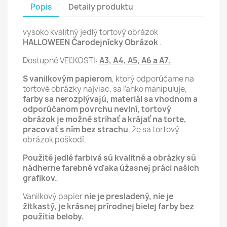
Popis
Detaily produktu
vysoko kvalitný jedlý tortový obrázok
HALLOWEEN Čarodejnícky Obrázok
.
Dostupné VEĽKOSTI:
A3, A4, A5, A6 a A7.
S vanilkovým papierom
, ktorý odporúčame na
tortové obrázky najviac, sa ľahko manipuluje,
farby sa nerozplývajú, materiál sa vhodnom a
odporúčanom povrchu nevlní,
tortový
obrázok je možné strihať a krájať na torte,
pracovať s ním bez strachu
, že sa tortový
obrázok poškodí.
Použité jedlé farbivá sú kvalitné a obrázky sú
nádherne farebné vďaka úžasnej práci našich
grafikov.
Vanilkový papier
nie je presladený, nie je
žltkastý, je krásnej prírodnej bielej farby bez
použitia beloby.