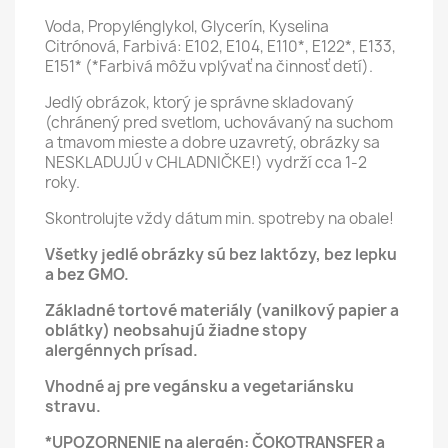
Voda, Propylénglykol, Glycerín, Kyselina
Citrónová, Farbivá: E102, E104, E110*, E122*, E133,
E151* (*Farbivá môžu vplývať na činnosť detí).
Jedlý obrázok, ktorý je správne skladovaný
(chránený pred svetlom, uchovávaný na suchom
a tmavom mieste a dobre uzavretý, obrázky sa
NESKLADUJÚ v CHLADNIČKE!) vydrží cca 1-2
roky.
Skontrolujte vždy dátum min. spotreby na obale!
Všetky jedlé obrázky sú bez laktózy, bez lepku
a bez GMO.
Základné tortové materiály (vanilkový papier a
oblátky) neobsahujú žiadne stopy
alergénnych prísad.
Vhodné aj pre vegánsku a vegetariánsku
stravu.
*UPOZORNENIE na alergén: ČOKOTRANSFER a