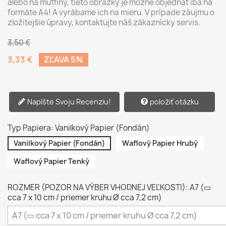
alebo na muffiny, tieto obrázky je možné objednať iba na
formáte A4! A vyrábame ich na mieru. V prípade záujmu o
zložitejšie úpravy, kontaktujte náš zákaznícky servis.
3,50 €
3,33 €
ZĽAVA 5%
Napíšte Svoju Recenziu!
položiť otázku
Typ Papiera: Vanilkový Papier (Fondán)
Vanilkový Papier (Fondán)
Waflový Papier Hrubý
Waflový Papier Tenký
ROZMER (POZOR NA VÝBER VHODNEJ VEĽKOSTI): A7 (▭
cca 7 x 10 cm / priemer kruhu Ø cca 7,2 cm)