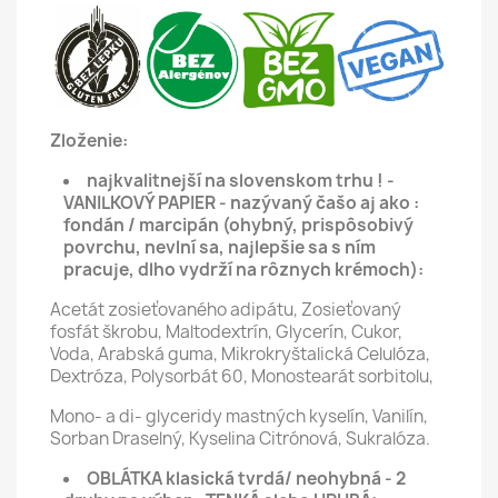
Zloženie:
najkvalitnejší na slovenskom trhu ! -
VANILKOVÝ PAPIER - nazývaný čašo aj ako :
fondán / marcipán (ohybný, prispôsobivý
povrchu, nevlní sa, najlepšie sa s ním
pracuje, dlho vydrží na rôznych krémoch):
Acetát zosieťovaného adipátu, Zosieťovaný
fosfát škrobu, Maltodextrín, Glycerín, Cukor,
Voda, Arabská guma, Mikrokryštalická Celulóza,
Dextróza, Polysorbát 60, Monostearát sorbitolu,
Mono- a di- glyceridy mastných kyselín, Vanilín,
Sorban Draselný, Kyselina Citrónová, Sukralóza.
OBLÁTKA klasická tvrdá/ neohybná - 2