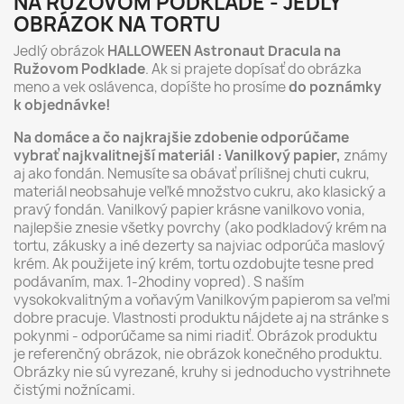
NA RUŽOVOM PODKLADE - JEDLÝ
OBRÁZOK NA TORTU
Jedlý obrázok
HALLOWEEN Astronaut Dracula na
Ružovom Podklade
. Ak si prajete dopísať do obrázka
meno a vek oslávenca, dopíšte ho prosíme
do poznámky
k objednávke!
Na domáce a čo najkrajšie zdobenie odporúčame
vybrať najkvalitnejší materiál : Vanilkový papier,
známy
aj ako fondán. Nemusíte sa obávať prílišnej chuti cukru,
materiál neobsahuje veľké množstvo cukru, ako klasický a
pravý fondán. Vanilkový papier krásne vanilkovo vonia,
najlepšie znesie všetky povrchy (ako podkladový krém na
tortu, zákusky a iné dezerty sa najviac odporúča maslový
krém. Ak použijete iný krém, tortu ozdobujte tesne pred
podávaním, max. 1-2hodiny vopred). S naším
vysokokvalitným a voňavým Vanilkovým papierom sa veľmi
dobre pracuje. Vlastnosti produktu nájdete aj na stránke s
pokynmi - odporúčame sa nimi riadiť. Obrázok produktu
je referenčný obrázok, nie obrázok konečného produktu.
Obrázky nie sú vyrezané, kruhy si jednoducho vystrihnete
čistými nožnícami.