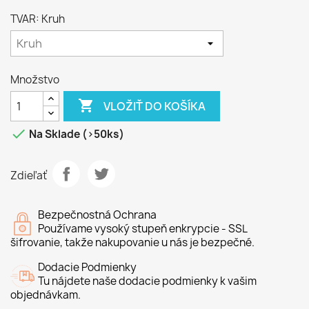
TVAR: Kruh
Množstvo

VLOŽIŤ DO KOŠÍKA

Na Sklade (>50ks)
Zdieľať
Bezpečnostná Ochrana
Používame vysoký stupeň enkrypcie - SSL
šifrovanie, takže nakupovanie u nás je bezpečné.
Dodacie Podmienky
Tu nájdete naše dodacie podmienky k vašim
objednávkam.