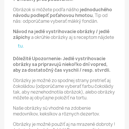
Obrázok si môžete podľa nášho
jednoduchého
návodu podlepiť poťahovou hmotou
, Tip od
nás: odporúčame vyberať mäkký fondán.
Návod na jedlé vystrihovacie obrázky / jedlé
zápichy
a okrúhle obrázky aj s receptom nájdete
tu.
Dôležité Upozornenie: Jedlé vystrihovacie
obrázky sa pripravujú niekoľko dní vopred,
aby za dostatočný čas vyschli / resp. stvrdli.
Obrázky je možné zo spodnej strany pretrieť aj
čokoládou (odporúčame vyberať farbu čokolády
tak, aby neznehodnotila obrázok), alebo obrázky
môžete aj obyčajne položiť na tortu.
Naše obrázky sú vhodné na zdobenie
medovníkov, keksíkov a rôznych dezertov.
Obrázky je možné použiť aj na mrazené dobroty !