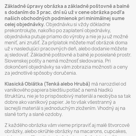
Základné úpravy obrázka a základné poštovné a balné
s dodaním do 3 prac. dní sú už v cene obrázka podľa
našich obchodných podmienok pri minimálnej sume
celej objednávky.
Objednávku si vždy dôkladne
prekontrolujte, nakoľko po zaplatení objednávky,
objednávka putuje priamo do výroby a nie je ju už možné
meniť, ani zrušiť. Za príplatok môžete mať obrázok doma
už v nasledujúci pracovných deň, alebo dodanie môžete
aj sledovať. Základné poštovné a balné je posielané prostr.
Slovenskej pošty a nemá možnosť sledovania. Pri
dokončení objednávky sa vám zobrazia možnosti a ceny
za jednotlivé spôsoby doručenia.
Klasická Oblátka (Tenká alebo Hrubá)
má narozdiel od
vanilkového papiera bledšiu potlač a nemá hladkú
štruktúru, nie je to prispôsobivý materiál a neobýba sa tak
dobre ako vanilkový papier. Je to však všestranný a
lacnejši materiál s jednoduchým zložením. Vhodný aj na
slané torty a slané ozdoby.
Z každého obrázka vám vieme pripraviť aj malé štvorcové
obrázky, alebo okrúhle obrázky na macarons, cupcakes,