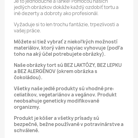
Je to jednoduché a ľahké! Pomocou našich
jedlých obrázkov dokáže každý ozdobiť tortu a
iné dezerty a dobroty ako profesionál.
Vyžaduje si to len trochu fantázie, trpezlivosti a
vašej práce.
Môžete si tiež vybrať z niekoľkých možností
materiálov, ktorý vám najviac vyhovuje (podľa
toho na aký účel potrebujete obrázky).
Naše obrázky tort sú BEZ LAKTÓZY, BEZ LEPKU
a BEZ ALERGÉNOV (okrem obrázka s
čokoládou).
Všetky naše jedlé produkty sú vhodné pre:
celiatikov, vegetariánov a vegánov.
Produkt
neobsahuje geneticky modifikované
organizmy.
Produkt je kóšer a všetky prísady sú
bezpečné, bežne používané v potravinárstve a
schválené.