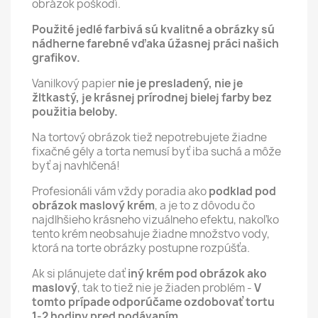
obrázok poškodí.
Použité jedlé farbivá sú kvalitné a obrázky sú
nádherne farebné vďaka úžasnej práci našich
grafikov.
Vanilkový papier
nie je presladený, nie je
žltkastý, je krásnej prírodnej bielej farby bez
použitia beloby.
Na tortový obrázok tiež nepotrebujete žiadne
fixačné gély a torta nemusí byť iba suchá a môže
byť aj navhlčená!
Profesionáli vám vždy poradia ako
podklad pod
obrázok maslový krém
, a je to z dôvodu čo
najdlhšieho krásneho vizuálneho efektu, nakoľko
tento krém neobsahuje žiadne množstvo vody,
ktorá na torte obrázky postupne rozpúšťa.
Ak si plánujete dať
iný krém pod obrázok ako
maslový
, tak to tiež nie je žiaden problém -
V
tomto prípade odporúčame ozdobovať tortu
1-2 hodiny pred podávaním
.