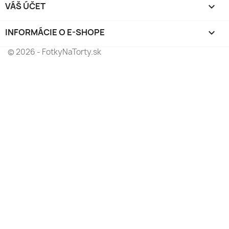
VÁŠ ÚČET

INFORMÁCIE O E-SHOPE
keyboard_arrow_down
© 2026 - FotkyNaTorty.sk