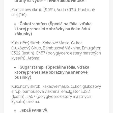
druhy na výber - TENKÁ alebo HRUBÁ:
Zemiakový škrob (90%), Voda (9%), Rastlinný
olej (1%).
Čokotransfer:
(Špeciálna fólia, vďaka
ktorej prenesiete obrázky na čokoládu/
zákusky)
Kukuričný škrob, Kakaové Maslo, Cukor,
Glukózový Sirup, Bambusová Vláknina, Emulgátor
E322 (lestin), E457 (polyglycerolestery mastných
kyselín), Aróma.
Sugarstamp:
(Špeciálna fólia, vďaka
ktorej prenesiete obrázky na snehové
pusinky)
Kukuričný škrob, kakaové maslo, cukor, glukózový
sirup, bambusová vláknina, emulgátor E322
(lestin), E457 (polyglycerolestery mastných
kyselín), aróma.
JEDLÉ FARBIVÁ: