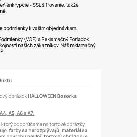
ň enkrypcie - SSL šifrovanie, takže
né.
ie podmienky k vašim objednávkam.
odmienky (VOP) a Reklamačný Poriadok
kojnosti našich zákazníkov. Náš reklamačný
P.
duktu
rtový obrázok
HALLOWEEN Bosorka
 A4, A5, A6 a A7.
, ktorý odporúčame na tortové obrázky
luje,
farby sa nerozplývajú, materiál sa
m povrchu nevlní,
tortový obrázok je