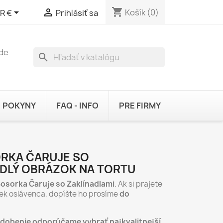
shopping_cart


Košík
(0)
R €
Prihlásiť sa
ude
search
POKYNY
FAQ - INFO
PRE FIRMY
RKA ČARUJE SO
EDLÝ OBRÁZOK NA TORTU
sorka Čaruje so Zaklínadlami
. Ak si prajete
ek oslávenca, dopíšte ho prosíme
do
zdobenie odporúčame vybrať najkvalitnejší