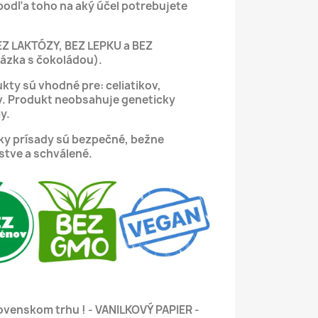
podľa toho na aký účel potrebujete
EZ LAKTÓZY, BEZ LEPKU a BEZ
zka s čokoládou).
kty sú vhodné pre: celiatikov,
v.
Produkt neobsahuje geneticky
y.
tky prísady sú bezpečné, bežne
stve a schválené.
lovenskom trhu ! - VANILKOVÝ PAPIER -