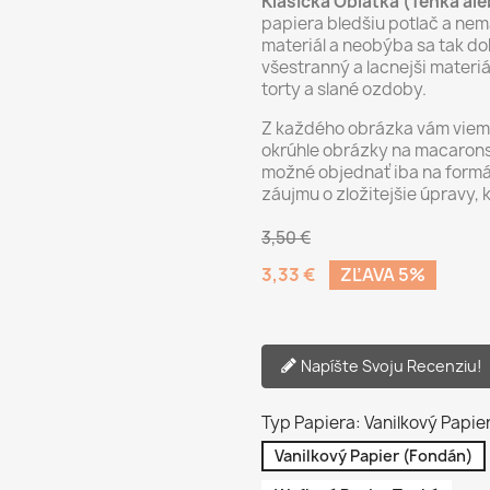
Klasická Oblátka (Tenká al
papiera bledšiu potlač a nemá
materiál a neobýba sa tak dob
všestranný a lacnejši materi
torty a slané ozdoby.
Z každého obrázka vám vieme 
okrúhle obrázky na macarons,
možné objednať iba na formá
záujmu o zložitejšie úpravy, 
3,50 €
3,33 €
ZĽAVA 5%
Napíšte Svoju Recenziu!
Typ Papiera: Vanilkový Papie
Vanilkový Papier (Fondán)