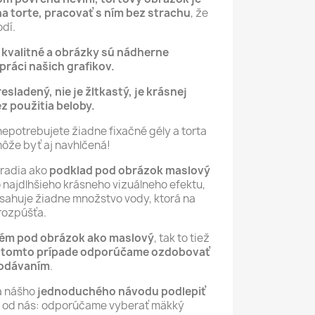
na torte, pracovať s ním bez strachu
, že
dí.
ú kvalitné a obrázky sú nádherne
ráci našich grafikov.
resladený, nie je žltkastý, je krásnej
ez použitia beloby.
nepotrebujete žiadne fixačné gély a torta
môže byť aj navhlčená!
oradia ako
podklad pod obrázok maslový
čo najdlhšieho krásneho vizuálneho efektu,
sahuje žiadne množstvo vody, ktorá na
rozpúšťa.
rém pod obrázok ako maslový
, tak to tiež
 tomto prípade odporúčame ozdobovať
podávaním
.
a nášho
jednoduchého návodu podlepiť
ip od nás: odporúčame vyberať mäkký