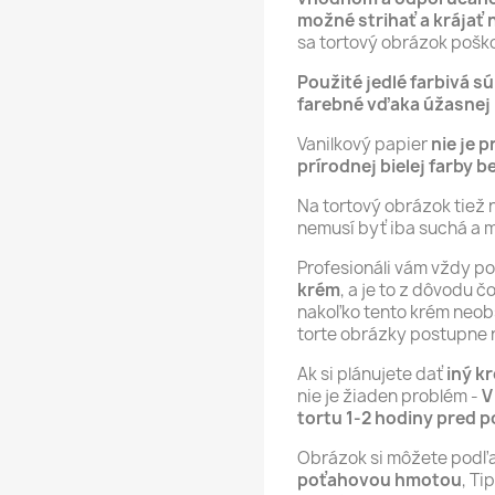
možné strihať a krájať 
sa tortový obrázok poško
Použité jedlé farbivá s
farebné vďaka úžasnej p
Vanilkový papier
nie je p
prírodnej bielej farby b
Na tortový obrázok tiež 
nemusí byť iba suchá a 
Profesionáli vám vždy p
krém
, a je to z dôvodu 
nakoľko tento krém neob
torte obrázky postupne 
Ak si plánujete dať
iný k
nie je žiaden problém -
V
tortu 1-2 hodiny pred 
Obrázok si môžete podľ
poťahovou hmotou
, T