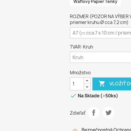
Waflový Papier Tenký
ROZMER (POZOR NA VÝBER VH
priemer kruhu Ø cca 7,2 cm)
TVAR: Kruh
Množstvo

VLOŽIŤ 

Na Sklade (>50ks)
Zdieľať
Bezpečnostná Ochran