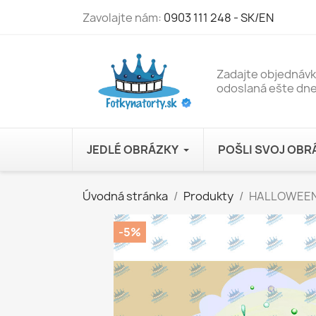
Zavolajte nám:
0903 111 248 - SK/EN
Zadajte objednáv
odoslaná ešte dne
JEDLÉ OBRÁZKY
POŠLI SVOJ OB
Úvodná stránka
Produkty
HALLOWEEN B
-5%