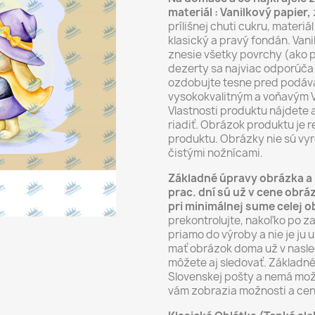
materiál : Vanilkový papier,
prílišnej chuti cukru, materi
klasický a pravý fondán. Vani
znesie všetky povrchy (ako p
dezerty sa najviac odporúča 
ozdobujte tesne pred podáva
vysokokvalitným a voňavým V
Vlastnosti produktu nájdete 
riadiť. Obrázok produktu je
produktu. Obrázky nie sú vyr
čistými nožnícami.
Základné úpravy obrázka a 
prac. dní sú už v cene ob
pri minimálnej sume celej 
prekontrolujte, nakoľko po z
priamo do výroby a nie je ju 
mať obrázok doma už v nasle
môžete aj sledovať. Základné
Slovenskej pošty a nemá mož
vám zobrazia možnosti a cen