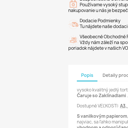
Používame vysoký stupe
nakupovanie u nás je bezpeč
Dodacie Podmienky
Tu nájdete naše dodac
Všeobecné Obchodné P
Vždy nám záleží na spo
poriadok nájdete v našich VO
Popis
Detaily pro
vysoko kvalitný jedlý to
Čaruje so Zaklínadlami
.
Dostupné VEĽKOSTI:
A3,
S vanilkovým papierom
najviac, sa ľahko manipu
vhodnom a odporúčano