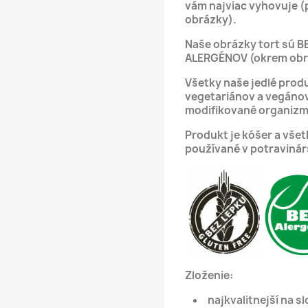
vám najviac vyhovuje (
obrázky).
Naše obrázky tort sú B
ALERGÉNOV (okrem obrá
Všetky naše jedlé produ
vegetariánov a vegáno
modifikované organizm
Produkt je kóšer a vše
používané v potravinár
Zloženie:
najkvalitnejší na s