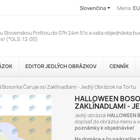

Slovenčina
Mena:
EU
ku Slovenskou Poštou do
07h 24m 51s
a vaša objednávka b
s! (*GLS: 12:00)
RÁZOK
EDITOR JEDLÝCH OBRÁZKOV
CENNÍK
osorka Čaruje so Zaklínadlami - Jedlý Obrázok na Tortu
HALLOWEEN BOSO
ZAKLÍNADLAMI - J
Jedlý obrázok
HALLOWEEN Bo
dopísať do obrázka meno a v
poznámky k objednávke!
Na domáce a čo najkrajšie 