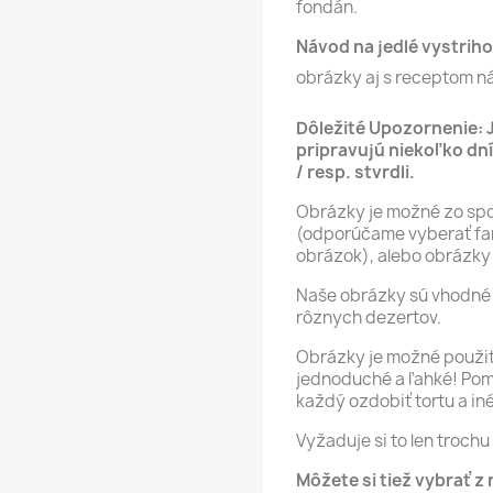
fondán.
Návod na jedlé vystriho
obrázky aj s receptom n
Dôležité Upozornenie: 
pripravujú niekoľko dní
/ resp. stvrdli.
Obrázky je možné zo spod
(odporúčame vyberať far
obrázok), alebo obrázky 
Naše obrázky sú vhodné 
rôznych dezertov.
Obrázky je možné použiť 
jednoduché a ľahké! Po
každý ozdobiť tortu a in
Vyžaduje si to len trochu 
Môžete si tiež vybrať z