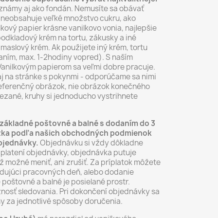
známy aj ako fondán. Nemusíte sa obávať
ál neobsahuje veľké množstvo cukru, ako
lkový papier krásne vanilkovo vonia, najlepšie
odkladový krém na tortu, zákusky a iné
maslový krém. Ak použijete iný krém, tortu
ním, max. 1-2hodiny vopred). S naším
anilkovým papierom sa veľmi dobre pracuje.
aj na stránke s pokynmi - odporúčame sa nimi
 referenčný obrázok, nie obrázok konečného
ezané, kruhy si jednoducho vystrihnete
základné poštovné a balné s dodaním do 3
rázka podľa našich obchodných podmienok
objednávky.
Objednávku si vždy dôkladne
aplatení objednávky, objednávka putuje
už možné meniť, ani zrušiť. Za príplatok môžete
dujúci pracovných deň, alebo dodanie
 poštovné a balné je posielané prostr.
nosť sledovania. Pri dokončení objednávky sa
y za jednotlivé spôsoby doručenia.