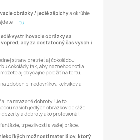
vacie obrázky / jedlé zápichy
a okrúhle
ájdete
tu.
Jedlé vystrihovacie obrázky sa
 vopred, aby za dostatočný čas vyschli
nej strany pretrieť aj čokoládou
bu čokolády tak, aby neznehodnotila
môžete aj obyčajne položiť na tortu.
na zdobenie medovníkov, keksíkov a
aj na mrazené dobroty ! Je to
mocou našich jedlých obrázkov dokáže
é dezerty a dobroty ako profesionál.
fantázie, trpezlivosti a vašej práce.
 niekoľkých možností materiálov, ktorý