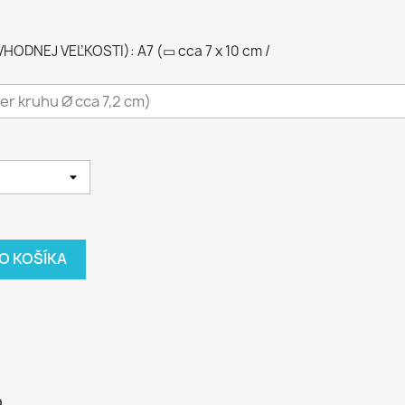
ODNEJ VEĽKOSTI): A7 (▭ cca 7 x 10 cm /
DO KOŠÍKA
a