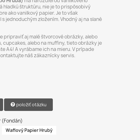
ebo Hrubá)
má narozdiel od vanilkového
 hladkú štruktúru, nie je to prispôsobivý
re ako vanilkový papier. Je to však
ál s jednoduchým zložením. Vhodný aj na slané
pripraviť aj malé štvorcové obrázky, alebo
 cupcakes, alebo na muffiny, tieto obrázky je
te A4! A vyrábame ich na mieru. V prípade
kontaktujte náš zákaznícky servis.
položiť otázku
r (Fondán)
Waflový Papier Hrubý