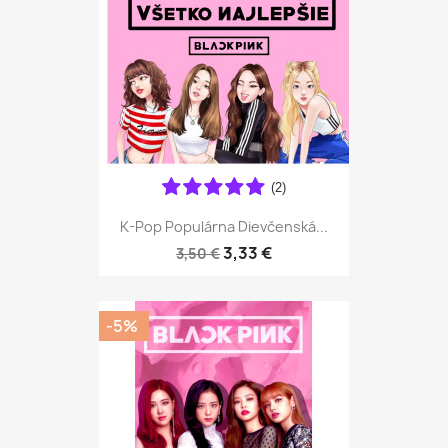
(2)
K-Pop Populárna Dievčenská...
3,33 €
3,50 €
-5%