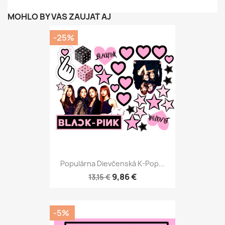
MOHLO BY VÁS ZAUJAŤ AJ
-25%
Populárna Dievčenská K-Pop...
9,86 €
13,15 €
-5%