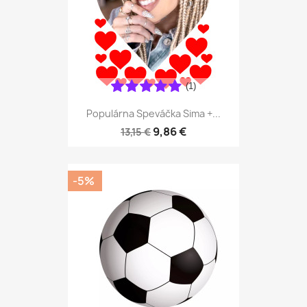
(1)
Populárna Speváčka Sima +...
9,86 €
13,15 €
-5%