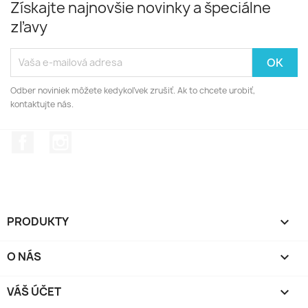
Získajte najnovšie novinky a špeciálne
zľavy
Odber noviniek môžete kedykoľvek zrušiť. Ak to chcete urobiť,
kontaktujte nás.
Facebook
Instagram
PRODUKTY

O NÁS

VÁŠ ÚČET
