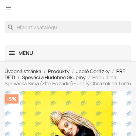

search
MENU
Úvodná stránka
Produkty
Jedlé Obrázky
PRE
DETI
Speváci a Hudobné Skupiny
Populárna
Speváčka Sima (Žlté Pozadie) - Jedlý Obrázok na Tortu
-5%