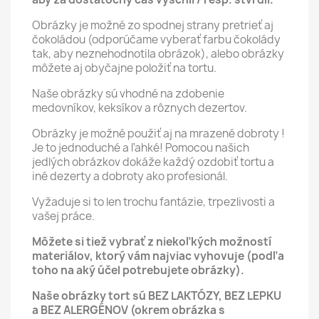
Obrázky je možné zo spodnej strany pretrieť aj
čokoládou (odporúčame vyberať farbu čokolády
tak, aby neznehodnotila obrázok), alebo obrázky
môžete aj obyčajne položiť na tortu.
Naše obrázky sú vhodné na zdobenie
medovníkov, keksíkov a rôznych dezertov.
Obrázky je možné použiť aj na mrazené dobroty !
Je to jednoduché a ľahké! Pomocou našich
jedlých obrázkov dokáže každý ozdobiť tortu a
iné dezerty a dobroty ako profesionál.
Vyžaduje si to len trochu fantázie, trpezlivosti a
vašej práce.
Môžete si tiež vybrať z niekoľkých možností
materiálov, ktorý vám najviac vyhovuje (podľa
toho na aký účel potrebujete obrázky).
Naše obrázky tort sú BEZ LAKTÓZY, BEZ LEPKU
a BEZ ALERGÉNOV (okrem obrázka s