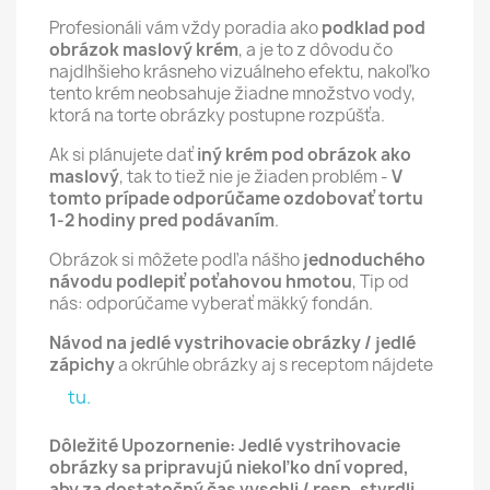
Profesionáli vám vždy poradia ako
podklad pod
obrázok maslový krém
, a je to z dôvodu čo
najdlhšieho krásneho vizuálneho efektu, nakoľko
tento krém neobsahuje žiadne množstvo vody,
ktorá na torte obrázky postupne rozpúšťa.
Ak si plánujete dať
iný krém pod obrázok ako
maslový
, tak to tiež nie je žiaden problém -
V
tomto prípade odporúčame ozdobovať tortu
1-2 hodiny pred podávaním
.
Obrázok si môžete podľa nášho
jednoduchého
návodu podlepiť poťahovou hmotou
, Tip od
nás: odporúčame vyberať mäkký fondán.
Návod na jedlé vystrihovacie obrázky / jedlé
zápichy
a okrúhle obrázky aj s receptom nájdete
tu.
Dôležité Upozornenie: Jedlé vystrihovacie
obrázky sa pripravujú niekoľko dní vopred,
aby za dostatočný čas vyschli / resp. stvrdli.