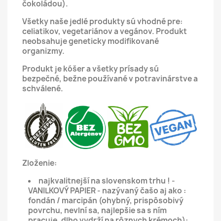
čokoládou).
Všetky naše jedlé produkty sú vhodné pre:
celiatikov, vegetariánov a vegánov.
Produkt
neobsahuje geneticky modifikované
organizmy.
Produkt je kóšer a všetky prísady sú
bezpečné, bežne používané v potravinárstve a
schválené.
Zloženie:
najkvalitnejší na slovenskom trhu ! -
VANILKOVÝ PAPIER - nazývaný čašo aj ako :
fondán / marcipán (ohybný, prispôsobivý
povrchu, nevlní sa, najlepšie sa s ním
pracuje, dlho vydrží na rôznych krémoch):