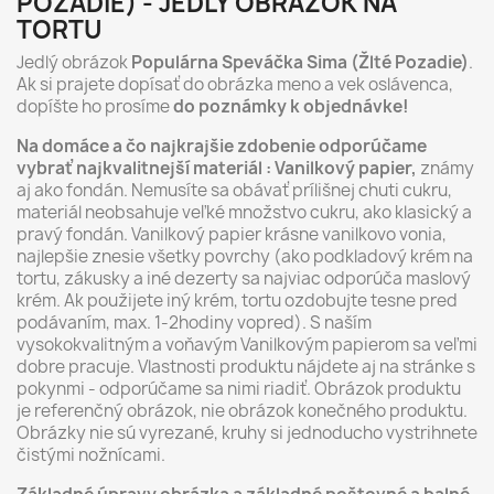
POZADIE) - JEDLÝ OBRÁZOK NA
TORTU
Jedlý obrázok
Populárna Speváčka Sima (Žlté Pozadie)
.
Ak si prajete dopísať do obrázka meno a vek oslávenca,
dopíšte ho prosíme
do poznámky k objednávke!
Na domáce a čo najkrajšie zdobenie odporúčame
vybrať najkvalitnejší materiál : Vanilkový papier,
známy
aj ako fondán. Nemusíte sa obávať prílišnej chuti cukru,
materiál neobsahuje veľké množstvo cukru, ako klasický a
pravý fondán. Vanilkový papier krásne vanilkovo vonia,
najlepšie znesie všetky povrchy (ako podkladový krém na
tortu, zákusky a iné dezerty sa najviac odporúča maslový
krém. Ak použijete iný krém, tortu ozdobujte tesne pred
podávaním, max. 1-2hodiny vopred). S naším
vysokokvalitným a voňavým Vanilkovým papierom sa veľmi
dobre pracuje. Vlastnosti produktu nájdete aj na stránke s
pokynmi - odporúčame sa nimi riadiť. Obrázok produktu
je referenčný obrázok, nie obrázok konečného produktu.
Obrázky nie sú vyrezané, kruhy si jednoducho vystrihnete
čistými nožnícami.