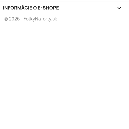
INFORMÁCIE O E-SHOPE
keyboard_arrow_down
© 2026 - FotkyNaTorty.sk