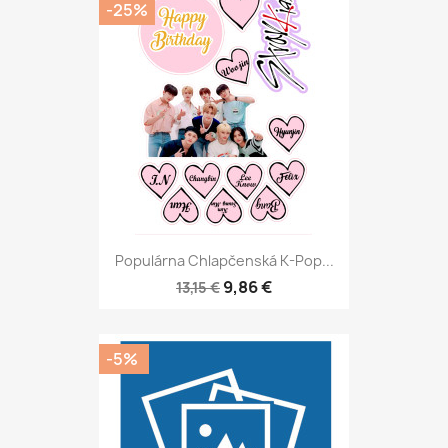
-25%
Populárna Chlapčenská K-Pop...
9,86 €
13,15 €
-5%