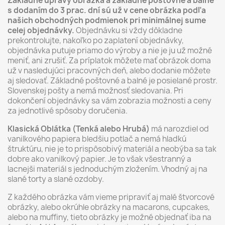
Základné úpravy obrázka a základné poštovné a balné
s dodaním do 3 prac. dní sú už v cene obrázka podľa
našich obchodných podmienok pri minimálnej sume
celej objednávky.
Objednávku si vždy dôkladne
prekontrolujte, nakoľko po zaplatení objednávky,
objednávka putuje priamo do výroby a nie je ju už možné
meniť, ani zrušiť. Za príplatok môžete mať obrázok doma
už v nasledujúci pracovných deň, alebo dodanie môžete
aj sledovať. Základné poštovné a balné je posielané prostr.
Slovenskej pošty a nemá možnosť sledovania. Pri
dokončení objednávky sa vám zobrazia možnosti a ceny
za jednotlivé spôsoby doručenia.
Klasická Oblátka (Tenká alebo Hrubá)
má narozdiel od
vanilkového papiera bledšiu potlač a nemá hladkú
štruktúru, nie je to prispôsobivý materiál a neobýba sa tak
dobre ako vanilkový papier. Je to však všestranný a
lacnejši materiál s jednoduchým zložením. Vhodný aj na
slané torty a slané ozdoby.
Z každého obrázka vám vieme pripraviť aj malé štvorcové
obrázky, alebo okrúhle obrázky na macarons, cupcakes,
alebo na muffiny, tieto obrázky je možné objednať iba na