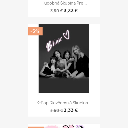
Hudobná Skupina Pre...
3,33 €
3,50 €
-5%
K-Pop Dievčenská Skupina...
3,33 €
3,50 €