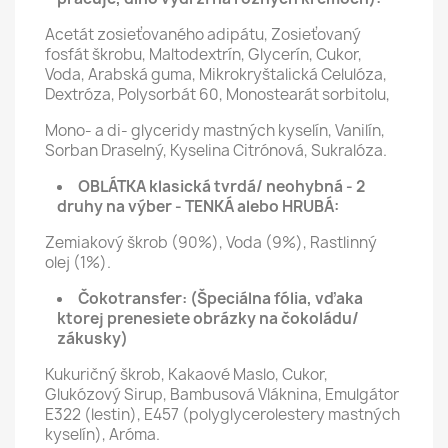
Acetát zosieťovaného adipátu, Zosieťovaný
fosfát škrobu, Maltodextrín, Glycerín, Cukor,
Voda, Arabská guma, Mikrokryštalická Celulóza,
Dextróza, Polysorbát 60, Monostearát sorbitolu,
Mono- a di- glyceridy mastných kyselín, Vanilín,
Sorban Draselný, Kyselina Citrónová, Sukralóza.
OBLÁTKA klasická tvrdá/ neohybná - 2
druhy na výber - TENKÁ alebo HRUBÁ:
Zemiakový škrob (90%), Voda (9%), Rastlinný
olej (1%).
Čokotransfer:
(Špeciálna fólia, vďaka
ktorej prenesiete obrázky na čokoládu/
zákusky)
Kukuričný škrob, Kakaové Maslo, Cukor,
Glukózový Sirup, Bambusová Vláknina, Emulgátor
E322 (lestin), E457 (polyglycerolestery mastných
kyselín), Aróma.