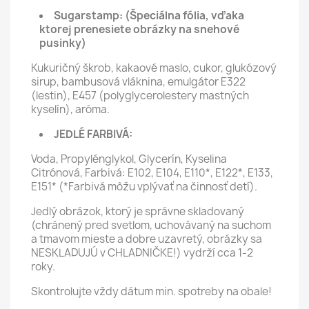
Sugarstamp:
(Špeciálna fólia, vďaka
ktorej prenesiete obrázky na snehové
pusinky)
Kukuričný škrob, kakaové maslo, cukor, glukózový
sirup, bambusová vláknina, emulgátor E322
(lestin), E457 (polyglycerolestery mastných
kyselín), aróma.
JEDLÉ FARBIVÁ:
Voda, Propylénglykol, Glycerín, Kyselina
Citrónová, Farbivá: E102, E104, E110*, E122*, E133,
E151* (*Farbivá môžu vplývať na činnosť detí).
Jedlý obrázok, ktorý je správne skladovaný
(chránený pred svetlom, uchovávaný na suchom
a tmavom mieste a dobre uzavretý, obrázky sa
NESKLADUJÚ v CHLADNIČKE!) vydrží cca 1-2
roky.
Skontrolujte vždy dátum min. spotreby na obale!