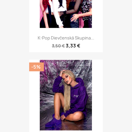
K-Pop Dievčenská Skupina...
3,33 €
3,50 €
-5%