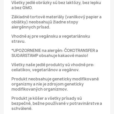
Všetky jedlé obrázky sú bez laktózy, bez lepku
a bez GMO.
Základné tortové materiály (vanilkový papier a
oblátky) neobsahujú žiadne stopy
alergénnych prísad.
Vhodné aj pre vegánsku a vegetariánsku
stravu.
*UPOZORNENIE na alergén: ČOKOTRANSFER a
SUGARSTAMP obsahuje kakaové maslo!
Všetky naše jedlé produkty sú vhodné pre:
celiatikov, vegetariánov a vegánov.
Produkt neobsahuje geneticky modifikované
organizmy a nie je zdrojom geneticky
modifikovaných organizmov.
Produkt je kóšer a všetky prísady sú
bezpečné, bežne používané v potravinárstve a
schválené.