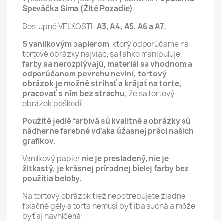
Speváčka Sima (Žlté Pozadie)
.
Dostupné VEĽKOSTI:
A3, A4, A5, A6 a A7.
S vanilkovým papierom
, ktorý odporúčame na
tortové obrázky najviac, sa ľahko manipuluje,
farby sa nerozplývajú, materiál sa vhodnom a
odporúčanom povrchu nevlní,
tortový
obrázok je možné strihať a krájať na torte,
pracovať s ním bez strachu
, že sa tortový
obrázok poškodí.
Použité jedlé farbivá sú kvalitné a obrázky sú
nádherne farebné vďaka úžasnej práci našich
grafikov.
Vanilkový papier
nie je presladený, nie je
žltkastý, je krásnej prírodnej bielej farby bez
použitia beloby.
Na tortový obrázok tiež nepotrebujete žiadne
fixačné gély a torta nemusí byť iba suchá a môže
byť aj navhlčená!