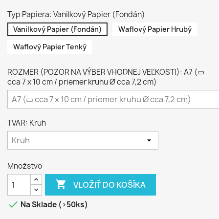
Typ Papiera: Vanilkový Papier (Fondán)
Vanilkový Papier (Fondán)
Waflový Papier Hrubý
Waflový Papier Tenký
ROZMER (POZOR NA VÝBER VHODNEJ VEĽKOSTI): A7 (▭
cca 7 x 10 cm / priemer kruhu Ø cca 7,2 cm)
TVAR: Kruh
Množstvo

VLOŽIŤ DO KOŠÍKA

Na Sklade (>50ks)