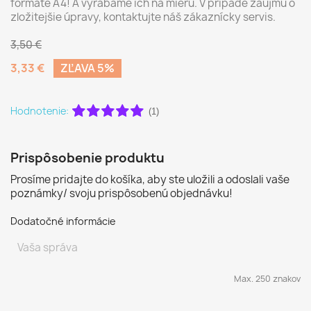
formáte A4! A vyrábame ich na mieru. V prípade záujmu o
zložitejšie úpravy, kontaktujte náš zákaznícky servis.
3,50 €
3,33 €
ZĽAVA 5%
Hodnotenie:
(1)
Prispôsobenie produktu
Prosíme pridajte do košíka, aby ste uložili a odoslali vaše
poznámky/ svoju prispôsobenú objednávku!
Dodatočné informácie
Max. 250 znakov