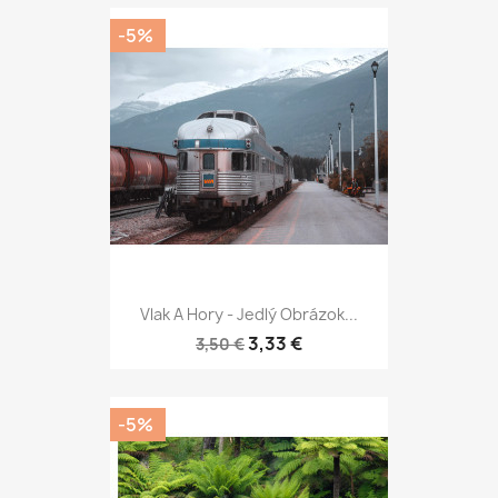
-5%
Vlak A Hory - Jedlý Obrázok...
3,33 €
3,50 €
-5%