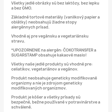
Všetky jedlé obrázky sú bez laktózy, bez lepku
a bez GMO.
Základné tortové materiály (vanilkový papier a
oblátky) neobsahujú žiadne stopy
alergénnych prísad.
Vhodné aj pre vegánsku a vegetariánsku
stravu.
*UPOZORNENIE na alergén: ČOKOTRANSFER a
SUGARSTAMP obsahuje kakaové maslo!
Všetky naše jedlé produkty sú vhodné pre:
celiatikov, vegetariánov a vegánov.
Produkt neobsahuje geneticky modifikované
organizmy a nie je zdrojom geneticky
modifikovaných organizmov.
Produkt je kóšer a všetky prísady sú
bezpečné, bežne používané v potravinárstve a
schválené.