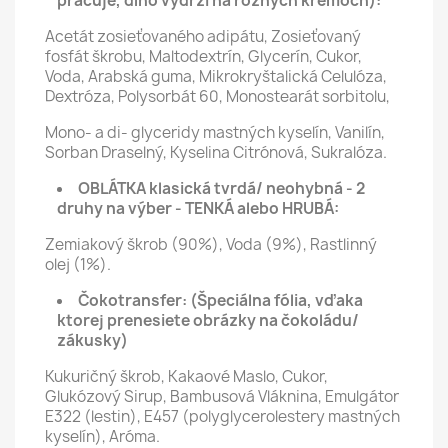
pracuje, dlho vydrží na rôznych krémoch):
Acetát zosieťovaného adipátu, Zosieťovaný
fosfát škrobu, Maltodextrín, Glycerín, Cukor,
Voda, Arabská guma, Mikrokryštalická Celulóza,
Dextróza, Polysorbát 60, Monostearát sorbitolu,
Mono- a di- glyceridy mastných kyselín, Vanilín,
Sorban Draselný, Kyselina Citrónová, Sukralóza.
OBLÁTKA klasická tvrdá/ neohybná - 2
druhy na výber - TENKÁ alebo HRUBÁ:
Zemiakový škrob (90%), Voda (9%), Rastlinný
olej (1%).
Čokotransfer:
(Špeciálna fólia, vďaka
ktorej prenesiete obrázky na čokoládu/
zákusky)
Kukuričný škrob, Kakaové Maslo, Cukor,
Glukózový Sirup, Bambusová Vláknina, Emulgátor
E322 (lestin), E457 (polyglycerolestery mastných
kyselín), Aróma.