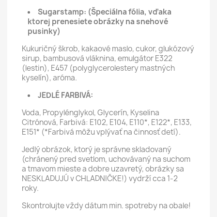
Sugarstamp:
(Špeciálna fólia, vďaka
ktorej prenesiete obrázky na snehové
pusinky)
Kukuričný škrob, kakaové maslo, cukor, glukózový
sirup, bambusová vláknina, emulgátor E322
(lestin), E457 (polyglycerolestery mastných
kyselín), aróma.
JEDLÉ FARBIVÁ:
Voda, Propylénglykol, Glycerín, Kyselina
Citrónová, Farbivá: E102, E104, E110*, E122*, E133,
E151* (*Farbivá môžu vplývať na činnosť detí).
Jedlý obrázok, ktorý je správne skladovaný
(chránený pred svetlom, uchovávaný na suchom
a tmavom mieste a dobre uzavretý, obrázky sa
NESKLADUJÚ v CHLADNIČKE!) vydrží cca 1-2
roky.
Skontrolujte vždy dátum min. spotreby na obale!