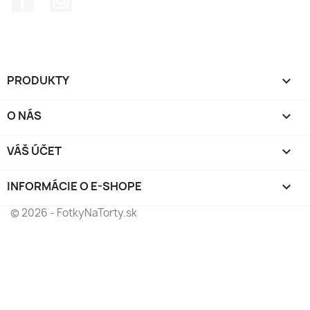
PRODUKTY

O NÁS

VÁŠ ÚČET

INFORMÁCIE O E-SHOPE
keyboard_arrow_down
© 2026 - FotkyNaTorty.sk