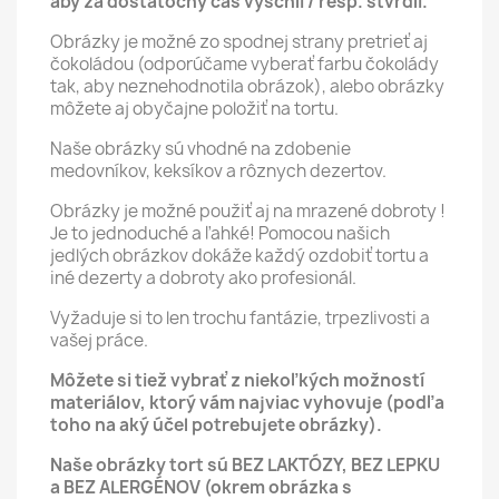
aby za dostatočný čas vyschli / resp. stvrdli.
Obrázky je možné zo spodnej strany pretrieť aj
čokoládou (odporúčame vyberať farbu čokolády
tak, aby neznehodnotila obrázok), alebo obrázky
môžete aj obyčajne položiť na tortu.
Naše obrázky sú vhodné na zdobenie
medovníkov, keksíkov a rôznych dezertov.
Obrázky je možné použiť aj na mrazené dobroty !
Je to jednoduché a ľahké! Pomocou našich
jedlých obrázkov dokáže každý ozdobiť tortu a
iné dezerty a dobroty ako profesionál.
Vyžaduje si to len trochu fantázie, trpezlivosti a
vašej práce.
Môžete si tiež vybrať z niekoľkých možností
materiálov, ktorý vám najviac vyhovuje (podľa
toho na aký účel potrebujete obrázky).
Naše obrázky tort sú BEZ LAKTÓZY, BEZ LEPKU
a BEZ ALERGÉNOV (okrem obrázka s