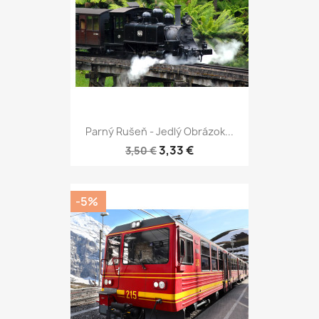
Parný Rušeň - Jedlý Obrázok...
3,33 €
3,50 €
-5%