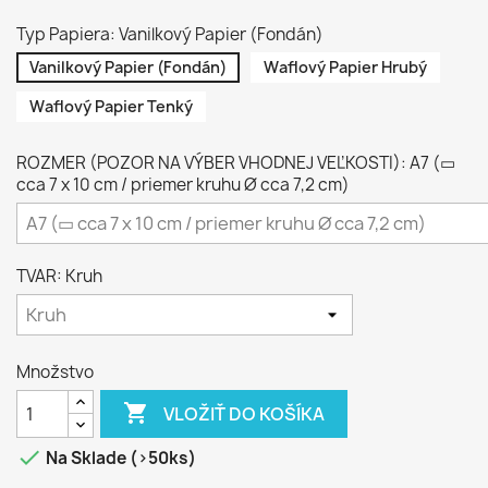
Typ Papiera: Vanilkový Papier (Fondán)
Vanilkový Papier (Fondán)
Waflový Papier Hrubý
Waflový Papier Tenký
ROZMER (POZOR NA VÝBER VHODNEJ VEĽKOSTI): A7 (▭
cca 7 x 10 cm / priemer kruhu Ø cca 7,2 cm)
TVAR: Kruh
Množstvo

VLOŽIŤ DO KOŠÍKA

Na Sklade (>50ks)