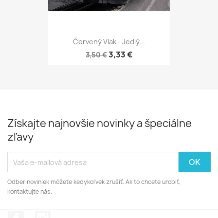
Červený Vlak - Jedlý...
3,33 €
3,50 €
Získajte najnovšie novinky a špeciálne
zľavy
Odber noviniek môžete kedykoľvek zrušiť. Ak to chcete urobiť,
kontaktujte nás.
Facebook
Instagram