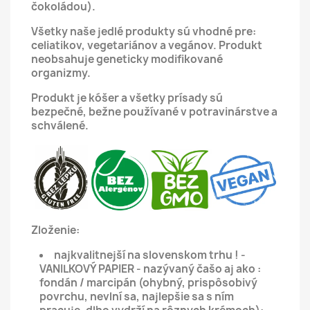
čokoládou).
Všetky naše jedlé produkty sú vhodné pre:
celiatikov, vegetariánov a vegánov.
Produkt
neobsahuje geneticky modifikované
organizmy.
Produkt je kóšer a všetky prísady sú
bezpečné, bežne používané v potravinárstve a
schválené.
Zloženie:
najkvalitnejší na slovenskom trhu ! -
VANILKOVÝ PAPIER - nazývaný čašo aj ako :
fondán / marcipán (ohybný, prispôsobivý
povrchu, nevlní sa, najlepšie sa s ním