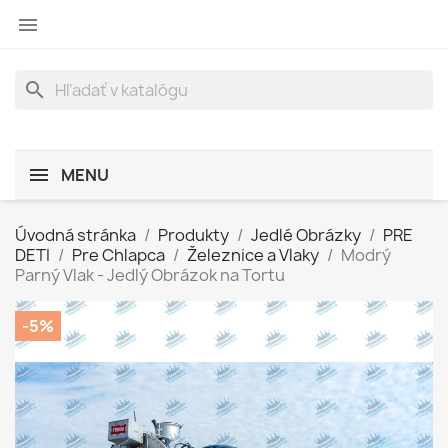

search
MENU
Úvodná stránka
Produkty
Jedlé Obrázky
PRE
DETI
Pre Chlapca
Železnice a Vlaky
Modrý
Parný Vlak - Jedlý Obrázok na Tortu
-5%