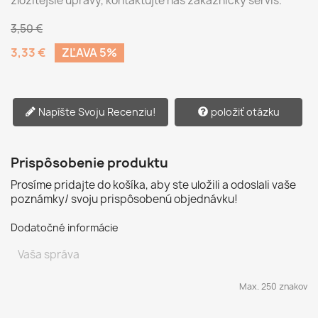
zložitejšie úpravy, kontaktujte náš zákaznícky servis.
3,50 €
3,33 €
ZĽAVA 5%
Napíšte Svoju Recenziu!
položiť otázku
Prispôsobenie produktu
Prosíme pridajte do košíka, aby ste uložili a odoslali vaše
poznámky/ svoju prispôsobenú objednávku!
Dodatočné informácie
Max. 250 znakov