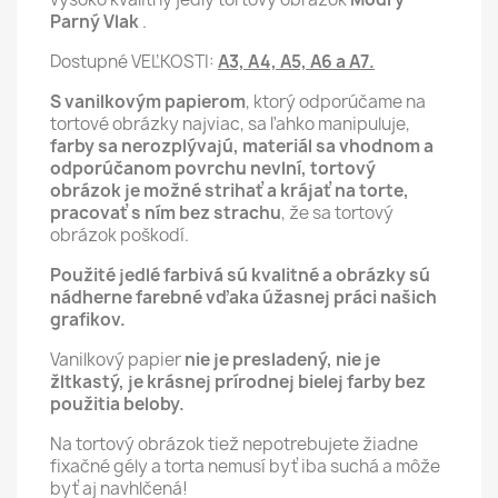
Parný Vlak
.
Dostupné VEĽKOSTI:
A3, A4, A5, A6 a A7.
S vanilkovým papierom
, ktorý odporúčame na
tortové obrázky najviac, sa ľahko manipuluje,
farby sa nerozplývajú, materiál sa vhodnom a
odporúčanom povrchu nevlní,
tortový
obrázok je možné strihať a krájať na torte,
pracovať s ním bez strachu
, že sa tortový
obrázok poškodí.
Použité jedlé farbivá sú kvalitné a obrázky sú
nádherne farebné vďaka úžasnej práci našich
grafikov.
Vanilkový papier
nie je presladený, nie je
žltkastý, je krásnej prírodnej bielej farby bez
použitia beloby.
Na tortový obrázok tiež nepotrebujete žiadne
fixačné gély a torta nemusí byť iba suchá a môže
byť aj navhlčená!