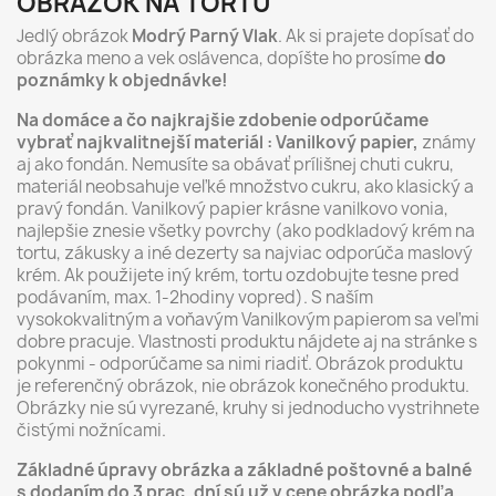
OBRÁZOK NA TORTU
Jedlý obrázok
Modrý Parný Vlak
. Ak si prajete dopísať do
obrázka meno a vek oslávenca, dopíšte ho prosíme
do
poznámky k objednávke!
Na domáce a čo najkrajšie zdobenie odporúčame
vybrať najkvalitnejší materiál : Vanilkový papier,
známy
aj ako fondán. Nemusíte sa obávať prílišnej chuti cukru,
materiál neobsahuje veľké množstvo cukru, ako klasický a
pravý fondán. Vanilkový papier krásne vanilkovo vonia,
najlepšie znesie všetky povrchy (ako podkladový krém na
tortu, zákusky a iné dezerty sa najviac odporúča maslový
krém. Ak použijete iný krém, tortu ozdobujte tesne pred
podávaním, max. 1-2hodiny vopred). S naším
vysokokvalitným a voňavým Vanilkovým papierom sa veľmi
dobre pracuje. Vlastnosti produktu nájdete aj na stránke s
pokynmi - odporúčame sa nimi riadiť. Obrázok produktu
je referenčný obrázok, nie obrázok konečného produktu.
Obrázky nie sú vyrezané, kruhy si jednoducho vystrihnete
čistými nožnícami.
Základné úpravy obrázka a základné poštovné a balné
s dodaním do 3 prac. dní sú už v cene obrázka podľa