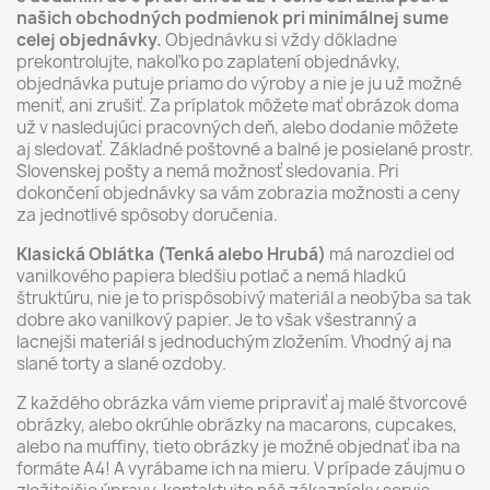
našich obchodných podmienok pri minimálnej sume
celej objednávky.
Objednávku si vždy dôkladne
prekontrolujte, nakoľko po zaplatení objednávky,
objednávka putuje priamo do výroby a nie je ju už možné
meniť, ani zrušiť. Za príplatok môžete mať obrázok doma
už v nasledujúci pracovných deň, alebo dodanie môžete
aj sledovať. Základné poštovné a balné je posielané prostr.
Slovenskej pošty a nemá možnosť sledovania. Pri
dokončení objednávky sa vám zobrazia možnosti a ceny
za jednotlivé spôsoby doručenia.
Klasická Oblátka (Tenká alebo Hrubá)
má narozdiel od
vanilkového papiera bledšiu potlač a nemá hladkú
štruktúru, nie je to prispôsobivý materiál a neobýba sa tak
dobre ako vanilkový papier. Je to však všestranný a
lacnejši materiál s jednoduchým zložením. Vhodný aj na
slané torty a slané ozdoby.
Z každého obrázka vám vieme pripraviť aj malé štvorcové
obrázky, alebo okrúhle obrázky na macarons, cupcakes,
alebo na muffiny, tieto obrázky je možné objednať iba na
formáte A4! A vyrábame ich na mieru. V prípade záujmu o