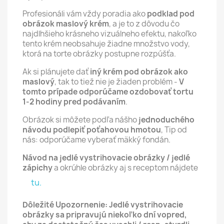
Profesionáli vám vždy poradia ako
podklad pod
obrázok maslový krém
, a je to z dôvodu čo
najdlhšieho krásneho vizuálneho efektu, nakoľko
tento krém neobsahuje žiadne množstvo vody,
ktorá na torte obrázky postupne rozpúšťa.
Ak si plánujete dať
iný krém pod obrázok ako
maslový
, tak to tiež nie je žiaden problém -
V
tomto prípade odporúčame ozdobovať tortu
1-2 hodiny pred podávaním
.
Obrázok si môžete podľa nášho
jednoduchého
návodu podlepiť poťahovou hmotou
, Tip od
nás: odporúčame vyberať mäkký fondán.
Návod na jedlé vystrihovacie obrázky / jedlé
zápichy
a okrúhle obrázky aj s receptom nájdete
tu.
Dôležité Upozornenie: Jedlé vystrihovacie
obrázky sa pripravujú niekoľko dní vopred,