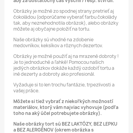
aby za dostatočný čas vyschli / resp. stvrdli.
Obrázky je možné zo spodnej strany pretrieť aj
čokoládou (odporúčame vyberať farbu čokolády
tak, aby neznehodnotila obrázok), alebo obrázky
môžete aj obyčajne položiť na tortu.
Naše obrázky sú vhodné na zdobenie
medovníkov, keksíkov a rôznych dezertov.
Obrázky je možné použiť aj na mrazené dobroty !
Je to jednoduché a ľahké! Pomocou našich
jedlých obrázkov dokáže každý ozdobiť tortu a
iné dezerty a dobroty ako profesionál.
Vyžaduje si to len trochu fantázie, trpezlivosti a
vašej práce.
Môžete si tiež vybrať z niekoľkých možností
materiálov, ktorý vám najviac vyhovuje (podľa
toho na aký účel potrebujete obrázky).
Naše obrázky tort sú BEZ LAKTÓZY, BEZ LEPKU
a BEZ ALERGÉNOV (okrem obrázka s