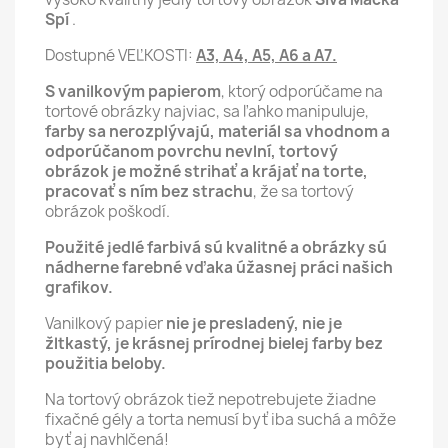
Spí
.
Dostupné VEĽKOSTI:
A3, A4, A5, A6 a A7.
S vanilkovým papierom
, ktorý odporúčame na
tortové obrázky najviac, sa ľahko manipuluje,
farby sa nerozplývajú, materiál sa vhodnom a
odporúčanom povrchu nevlní,
tortový
obrázok je možné strihať a krájať na torte,
pracovať s ním bez strachu
, že sa tortový
obrázok poškodí.
Použité jedlé farbivá sú kvalitné a obrázky sú
nádherne farebné vďaka úžasnej práci našich
grafikov.
Vanilkový papier
nie je presladený, nie je
žltkastý, je krásnej prírodnej bielej farby bez
použitia beloby.
Na tortový obrázok tiež nepotrebujete žiadne
fixačné gély a torta nemusí byť iba suchá a môže
byť aj navhlčená!