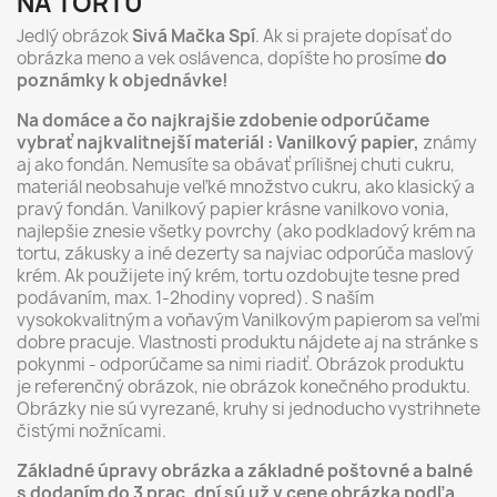
NA TORTU
Jedlý obrázok
Sivá Mačka Spí
. Ak si prajete dopísať do
obrázka meno a vek oslávenca, dopíšte ho prosíme
do
poznámky k objednávke!
Na domáce a čo najkrajšie zdobenie odporúčame
vybrať najkvalitnejší materiál : Vanilkový papier,
známy
aj ako fondán. Nemusíte sa obávať prílišnej chuti cukru,
materiál neobsahuje veľké množstvo cukru, ako klasický a
pravý fondán. Vanilkový papier krásne vanilkovo vonia,
najlepšie znesie všetky povrchy (ako podkladový krém na
tortu, zákusky a iné dezerty sa najviac odporúča maslový
krém. Ak použijete iný krém, tortu ozdobujte tesne pred
podávaním, max. 1-2hodiny vopred). S naším
vysokokvalitným a voňavým Vanilkovým papierom sa veľmi
dobre pracuje. Vlastnosti produktu nájdete aj na stránke s
pokynmi - odporúčame sa nimi riadiť. Obrázok produktu
je referenčný obrázok, nie obrázok konečného produktu.
Obrázky nie sú vyrezané, kruhy si jednoducho vystrihnete
čistými nožnícami.
Základné úpravy obrázka a základné poštovné a balné
s dodaním do 3 prac. dní sú už v cene obrázka podľa