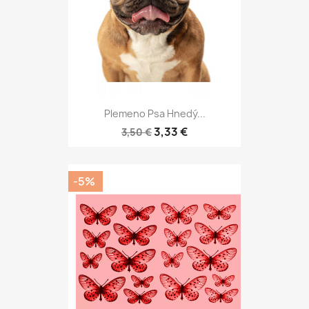
Plemeno Psa Hnedý...
3,33 €
3,50 €
-5%