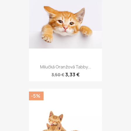
Milučká Oranžová Tabby...
3,33 €
3,50 €
-5%