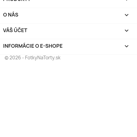
O NÁS

VÁŠ ÚČET

INFORMÁCIE O E-SHOPE
keyboard_arrow_down
© 2026 - FotkyNaTorty.sk