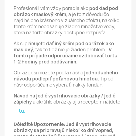
Profesionáli vám vždy poradia ako
podklad pod
obrázok maslový krém
, a je to z dôvodu čo
najdlhšieho krásneho vizuálneho efektu, nakoľko
tento krém neobsahuje žiadne množstvo vody,
ktorá na torte obrázky postupne rozpúšťa.
Ak si plánujete dať
iný krém pod obrázok ako
maslový
, tak to tiež nie je žiaden problém -
V
tomto prípade odporúčame ozdobovať tortu
1-2 hodiny pred podávaním
.
Obrázok si môžete podľa nášho
jednoduchého
návodu podlepiť poťahovou hmotou
, Tip od
nás: odporúčame vyberať mäkký fondán.
Návod na jedlé vystrihovacie obrázky / jedlé
zápichy
a okrúhle obrázky aj s receptom nájdete
tu.
Dôležité Upozornenie: Jedlé vystrihovacie
obrázky sa pripravujú niekoľko dní vopred,