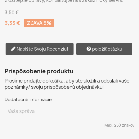
zložitejšie úpravy, kontaktujte náš zákaznícky servis.
3,50 €
3,33 €
ZĽAVA 5%
Napíšte Svoju Recenziu!
položiť otázku
Prispôsobenie produktu
Prosíme pridajte do košíka, aby ste uložili a odoslali vaše
poznámky/ svoju prispôsobenú objednávku!
Dodatočné informácie
Max. 250 znakov