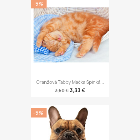
-5%
Oranžová Tabby Mačka Spinká...
3,33 €
3,50 €
-5%