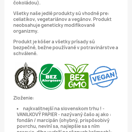
čokoládou).
Všetky naše jedlé produkty sú vhodné pre:
celiatikov, vegetariánov a vegánov.
Produkt
neobsahuje geneticky modifikované
organizmy.
Produkt je kóšer a všetky prísady sú
bezpečné, bežne používané v potravinárstve a
schválené.
Zloženie:
najkvalitnejší na slovenskom trhu ! -
VANILKOVÝ PAPIER - nazývaný čašo aj ako :
fondán / marcipán (ohybný, prispôsobivý
povrchu, nevlní sa, najlepšie sa s ním