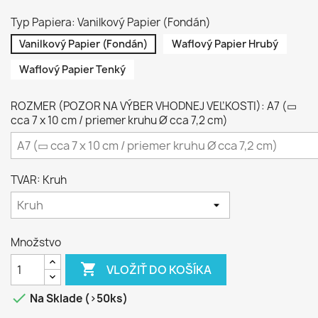
Typ Papiera: Vanilkový Papier (Fondán)
Vanilkový Papier (Fondán)
Waflový Papier Hrubý
Waflový Papier Tenký
ROZMER (POZOR NA VÝBER VHODNEJ VEĽKOSTI): A7 (▭
cca 7 x 10 cm / priemer kruhu Ø cca 7,2 cm)
TVAR: Kruh
Množstvo

VLOŽIŤ DO KOŠÍKA

Na Sklade (>50ks)