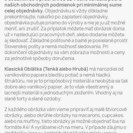
našich obchodných podmienok pri minimálnej sume
celej objednávky.
Objednávku si vždy dôkladne
prekontrolujte, nakoľko po zaplatení objednávky,
objednávka putuje priamo do výroby a nie je ju už možné
meniť, ani zrušiť. Za príplatok môžete mať obrázok doma
už v nasledujúci pracovných deň, alebo dodanie môžete
aj sledovať. Základné poštovné a balné je posielané prostr.
Slovenskej pošty a nemá možnosť sledovania. Pri
dokončení objednávky sa vám zobrazia možnosti a ceny
za jednotlivé spôsoby doručenia.
Klasická Oblátka (Tenká alebo Hrubá)
má narozdiel od
vanilkového papiera bledšiu potlač a nemá hladkú
štruktúru, nie je to prispôsobivý materiál a neobýba sa tak
dobre ako vanilkový papier. Je to však všestranný a
lacnejši materiál s jednoduchým zložením. Vhodný aj na
slané torty a slané ozdoby.
Z každého obrázka vám vieme pripraviť aj malé štvorcové
obrázky, alebo okrúhle obrázky na macarons, cupcakes,
alebo na muffiny, tieto obrázky je možné objednať iba na
formáte A4! A vyrábame ich na mieru. V prípade záujmu o