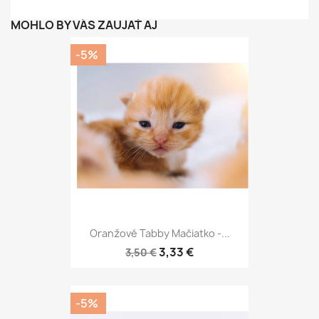
MOHLO BY VÁS ZAUJAŤ AJ
-5%
Oranžové Tabby Mačiatko -...
3,33 €
3,50 €
-5%