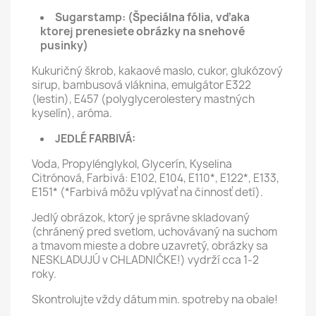
Sugarstamp:
(Špeciálna fólia, vďaka
ktorej prenesiete obrázky na snehové
pusinky)
Kukuričný škrob, kakaové maslo, cukor, glukózový
sirup, bambusová vláknina, emulgátor E322
(lestin), E457 (polyglycerolestery mastných
kyselín), aróma.
JEDLÉ FARBIVÁ:
Voda, Propylénglykol, Glycerín, Kyselina
Citrónová, Farbivá: E102, E104, E110*, E122*, E133,
E151* (*Farbivá môžu vplývať na činnosť detí).
Jedlý obrázok, ktorý je správne skladovaný
(chránený pred svetlom, uchovávaný na suchom
a tmavom mieste a dobre uzavretý, obrázky sa
NESKLADUJÚ v CHLADNIČKE!) vydrží cca 1-2
roky.
Skontrolujte vždy dátum min. spotreby na obale!