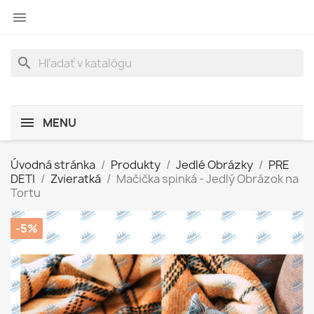

search
MENU
Úvodná stránka
Produkty
Jedlé Obrázky
PRE
DETI
Zvieratká
Mačička spinká - Jedlý Obrázok na
Tortu
-5%