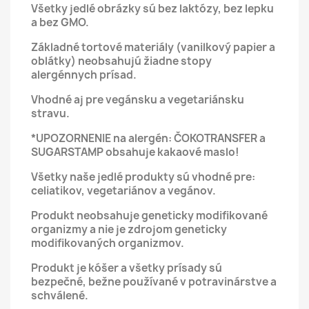
Všetky jedlé obrázky sú bez laktózy, bez lepku
a bez GMO.
Základné tortové materiály (vanilkový papier a
oblátky) neobsahujú žiadne stopy
alergénnych prísad.
Vhodné aj pre vegánsku a vegetariánsku
stravu.
*UPOZORNENIE na alergén: ČOKOTRANSFER a
SUGARSTAMP obsahuje kakaové maslo!
Všetky naše jedlé produkty sú vhodné pre:
celiatikov, vegetariánov a vegánov.
Produkt neobsahuje geneticky modifikované
organizmy a nie je zdrojom geneticky
modifikovaných organizmov.
Produkt je kóšer a všetky prísady sú
bezpečné, bežne používané v potravinárstve a
schválené.