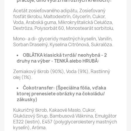
pracuje, dlho vydrží na rôznych krémoch):
Acetát zosieťovaného adipátu, Zosieťovaný
fosfát škrobu, Maltodextrín, Glycerín, Cukor,
Voda, Arabská guma, Mikrokryštalická Celulóza,
Dextróza, Polysorbát 60, Monostearát sorbitolu,
Mono- a di- glyceridy mastných kyselín, Vanilín,
Sorban Draselný, Kyselina Citrónová, Sukralóza.
OBLÁTKA klasická tvrdá/ neohybná - 2
druhy na výber - TENKÁ alebo HRUBÁ:
Zemiakový škrob (90%), Voda (9%), Rastlinný
olej (1%).
Čokotransfer:
(Špeciálna fólia, vďaka
ktorej prenesiete obrázky na čokoládu/
zákusky)
Kukuričný škrob, Kakaové Maslo, Cukor,
Glukózový Sirup, Bambusová Vláknina, Emulgátor
E322 (lestin), E457 (polyglycerolestery mastných
kyselín), Aróma.