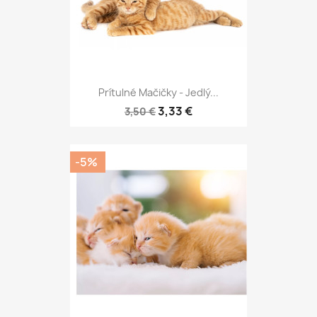
Prítulné Mačičky - Jedlý...
3,33 €
3,50 €
-5%