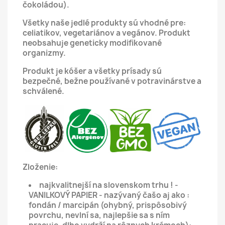
čokoládou).
Všetky naše jedlé produkty sú vhodné pre:
celiatikov, vegetariánov a vegánov.
Produkt
neobsahuje geneticky modifikované
organizmy.
Produkt je kóšer a všetky prísady sú
bezpečné, bežne používané v potravinárstve a
schválené.
Zloženie:
najkvalitnejší na slovenskom trhu ! -
VANILKOVÝ PAPIER - nazývaný čašo aj ako :
fondán / marcipán (ohybný, prispôsobivý
povrchu, nevlní sa, najlepšie sa s ním