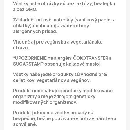
Všetky jedlé obrázky sú bez laktózy, bez lepku
a bez GMO.
Základné tortové materiály (vanilkový papier a
oblátky) neobsahujú žiadne stopy
alergénnych prísad.
Vhodné aj pre vegánsku a vegetariánsku
stravu.
*UPOZORNENIE na alergén: ČOKOTRANSFER a
SUGARSTAMP obsahuje kakaové maslo!
Všetky naše jedlé produkty sú vhodné pre:
celiatikov, vegetariánov a vegánov.
Produkt neobsahuje geneticky modifikované
organizmy a nie je zdrojom geneticky
modifikovaných organizmov.
Produkt je kóšer a všetky prísady sú
bezpečné, bežne používané v potravinárstve a
schválené.