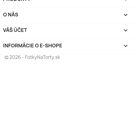
O NÁS

VÁŠ ÚČET

INFORMÁCIE O E-SHOPE
keyboard_arrow_down
© 2026 - FotkyNaTorty.sk