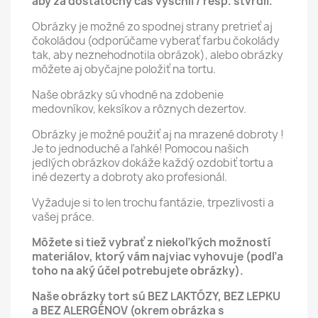
aby za dostatočný čas vyschli / resp. stvrdli.
Obrázky je možné zo spodnej strany pretrieť aj
čokoládou (odporúčame vyberať farbu čokolády
tak, aby neznehodnotila obrázok), alebo obrázky
môžete aj obyčajne položiť na tortu.
Naše obrázky sú vhodné na zdobenie
medovníkov, keksíkov a rôznych dezertov.
Obrázky je možné použiť aj na mrazené dobroty !
Je to jednoduché a ľahké! Pomocou našich
jedlých obrázkov dokáže každý ozdobiť tortu a
iné dezerty a dobroty ako profesionál.
Vyžaduje si to len trochu fantázie, trpezlivosti a
vašej práce.
Môžete si tiež vybrať z niekoľkých možností
materiálov, ktorý vám najviac vyhovuje (podľa
toho na aký účel potrebujete obrázky).
Naše obrázky tort sú BEZ LAKTÓZY, BEZ LEPKU
a BEZ ALERGÉNOV (okrem obrázka s