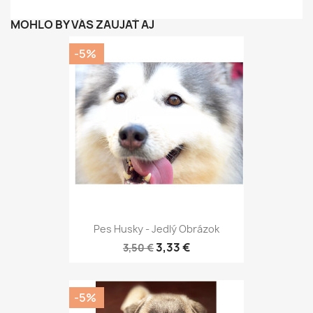
MOHLO BY VÁS ZAUJAŤ AJ
-5%
Pes Husky - Jedlý Obrázok
3,33 €
3,50 €
-5%