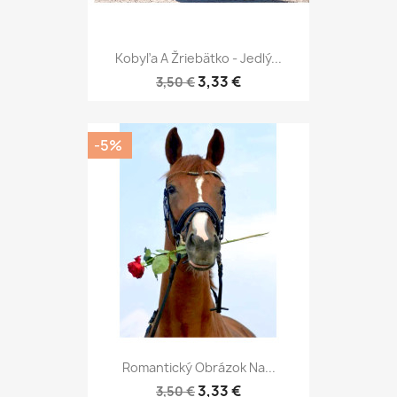
Kobyľa A Žriebätko - Jedlý...
3,33 €
3,50 €
-5%
Romantický Obrázok Na...
3,33 €
3,50 €