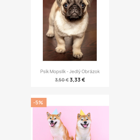
Psík Mopslík - Jedlý Obrázok
3,33 €
3,50 €
-5%