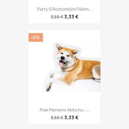
Party S Roztomilými Psíkmi...
3,33 €
3,50 €
-5%
Psie Plemeno Akita Inu -...
3,33 €
3,50 €