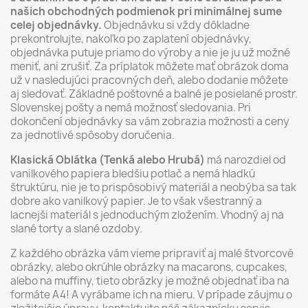
našich obchodných podmienok pri minimálnej sume
celej objednávky.
Objednávku si vždy dôkladne
prekontrolujte, nakoľko po zaplatení objednávky,
objednávka putuje priamo do výroby a nie je ju už možné
meniť, ani zrušiť. Za príplatok môžete mať obrázok doma
už v nasledujúci pracovných deň, alebo dodanie môžete
aj sledovať. Základné poštovné a balné je posielané prostr.
Slovenskej pošty a nemá možnosť sledovania. Pri
dokončení objednávky sa vám zobrazia možnosti a ceny
za jednotlivé spôsoby doručenia.
Klasická Oblátka (Tenká alebo Hrubá)
má narozdiel od
vanilkového papiera bledšiu potlač a nemá hladkú
štruktúru, nie je to prispôsobivý materiál a neobýba sa tak
dobre ako vanilkový papier. Je to však všestranný a
lacnejši materiál s jednoduchým zložením. Vhodný aj na
slané torty a slané ozdoby.
Z každého obrázka vám vieme pripraviť aj malé štvorcové
obrázky, alebo okrúhle obrázky na macarons, cupcakes,
alebo na muffiny, tieto obrázky je možné objednať iba na
formáte A4! A vyrábame ich na mieru. V prípade záujmu o