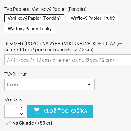
Typ Papiera: Vanilkový Papier (Fondán)
Vanilkový Papier (Fondán)
Waflový Papier Hrubý
Waflový Papier Tenký
ROZMER (POZOR NA VÝBER VHODNEJ VEĽKOSTI): A7 (▭
cca 7 x 10 cm / priemer kruhu Ø cca 7,2 cm)
TVAR: Kruh
Množstvo

VLOŽIŤ DO KOŠÍKA

Na Sklade (>50ks)