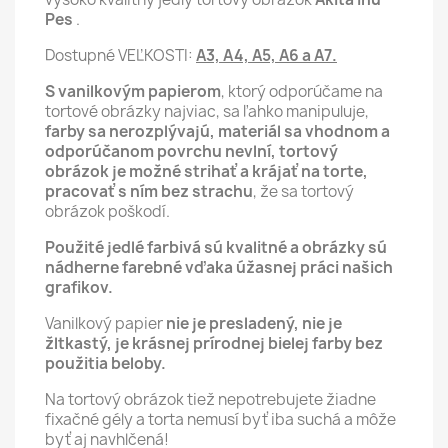
Pes
.
Dostupné VEĽKOSTI:
A3, A4, A5, A6 a A7.
S vanilkovým papierom
, ktorý odporúčame na
tortové obrázky najviac, sa ľahko manipuluje,
farby sa nerozplývajú, materiál sa vhodnom a
odporúčanom povrchu nevlní,
tortový
obrázok je možné strihať a krájať na torte,
pracovať s ním bez strachu
, že sa tortový
obrázok poškodí.
Použité jedlé farbivá sú kvalitné a obrázky sú
nádherne farebné vďaka úžasnej práci našich
grafikov.
Vanilkový papier
nie je presladený, nie je
žltkastý, je krásnej prírodnej bielej farby bez
použitia beloby.
Na tortový obrázok tiež nepotrebujete žiadne
fixačné gély a torta nemusí byť iba suchá a môže
byť aj navhlčená!