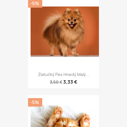
-5%
Zlatučký Pes Hnedý Malý...
3,33 €
3,50 €
-5%