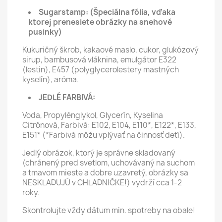
Sugarstamp:
(Špeciálna fólia, vďaka
ktorej prenesiete obrázky na snehové
pusinky)
Kukuričný škrob, kakaové maslo, cukor, glukózový
sirup, bambusová vláknina, emulgátor E322
(lestin), E457 (polyglycerolestery mastných
kyselín), aróma.
JEDLÉ FARBIVÁ:
Voda, Propylénglykol, Glycerín, Kyselina
Citrónová, Farbivá: E102, E104, E110*, E122*, E133,
E151* (*Farbivá môžu vplývať na činnosť detí).
Jedlý obrázok, ktorý je správne skladovaný
(chránený pred svetlom, uchovávaný na suchom
a tmavom mieste a dobre uzavretý, obrázky sa
NESKLADUJÚ v CHLADNIČKE!) vydrží cca 1-2
roky.
Skontrolujte vždy dátum min. spotreby na obale!