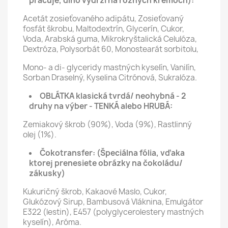
pracuje, dlho vydrží na rôznych krémoch):
Acetát zosieťovaného adipátu, Zosieťovaný
fosfát škrobu, Maltodextrín, Glycerín, Cukor,
Voda, Arabská guma, Mikrokryštalická Celulóza,
Dextróza, Polysorbát 60, Monostearát sorbitolu,
Mono- a di- glyceridy mastných kyselín, Vanilín,
Sorban Draselný, Kyselina Citrónová, Sukralóza.
OBLÁTKA klasická tvrdá/ neohybná - 2
druhy na výber - TENKÁ alebo HRUBÁ:
Zemiakový škrob (90%), Voda (9%), Rastlinný
olej (1%).
Čokotransfer:
(Špeciálna fólia, vďaka
ktorej prenesiete obrázky na čokoládu/
zákusky)
Kukuričný škrob, Kakaové Maslo, Cukor,
Glukózový Sirup, Bambusová Vláknina, Emulgátor
E322 (lestin), E457 (polyglycerolestery mastných
kyselín), Aróma.