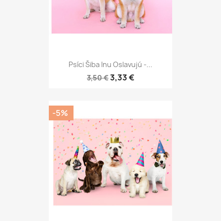
Psíci Šiba Inu Oslavujú -...
3,33 €
3,50 €
-5%