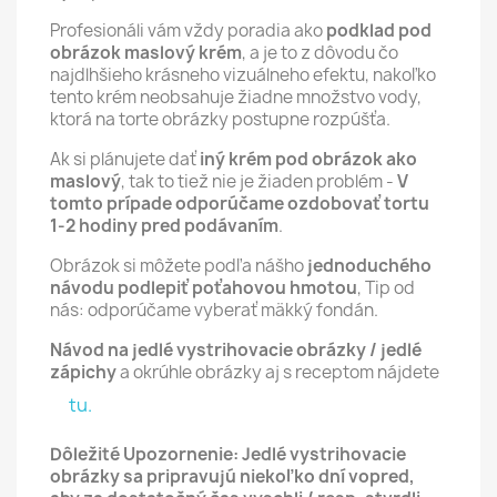
Profesionáli vám vždy poradia ako
podklad pod
obrázok maslový krém
, a je to z dôvodu čo
najdlhšieho krásneho vizuálneho efektu, nakoľko
tento krém neobsahuje žiadne množstvo vody,
ktorá na torte obrázky postupne rozpúšťa.
Ak si plánujete dať
iný krém pod obrázok ako
maslový
, tak to tiež nie je žiaden problém -
V
tomto prípade odporúčame ozdobovať tortu
1-2 hodiny pred podávaním
.
Obrázok si môžete podľa nášho
jednoduchého
návodu podlepiť poťahovou hmotou
, Tip od
nás: odporúčame vyberať mäkký fondán.
Návod na jedlé vystrihovacie obrázky / jedlé
zápichy
a okrúhle obrázky aj s receptom nájdete
tu.
Dôležité Upozornenie: Jedlé vystrihovacie
obrázky sa pripravujú niekoľko dní vopred,