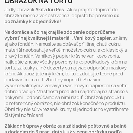
OBRÁZOK NA TORTU
Jedlý obrázok
Akita Inu Pes
. Ak si prajete dopísať do
obrázka meno a vek oslávenca, dopíšte ho prosíme
do
poznámky k objednávke!
Na domáce a čo najkrajšie zdobenie odporúčame
vybrať najkvalitnejší materiál : Vanilkový papier,
známy
aj ako fondán. Nemusíte sa obávať prílišnej chuti cukru,
materiál neobsahuje veľké množstvo cukru, ako klasický a
pravý fondán. Vanilkový papier krásne vanilkovo vonia,
najlepšie znesie všetky povrchy (ako podkladový krém na
tortu, zákusky a iné dezerty sa najviac odporúča maslový
krém. Ak použijete iný krém, tortu ozdobujte tesne pred
podávaním, max. 1-2hodiny vopred). S naším
vysokokvalitným a voňavým Vanilkovým papierom sa veľmi
dobre pracuje. Vlastnosti produktu nájdete aj na stránke s
pokynmi - odporúčame sa nimi riadiť. Obrázok produktu
je referenčný obrázok, nie obrázok konečného produktu.
Obrázky nie sú vyrezané, kruhy si jednoducho vystrihnete
čistými nožnícami.
Základné úpravy obrázka a základné poštovné a balné
s dodaním do 3 prac. dní sú už v cene obrázka podľa