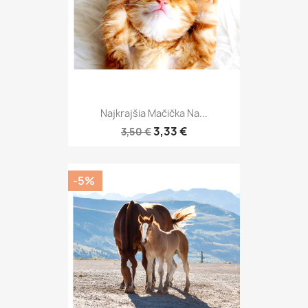
Najkrajšia Mačička Na...
3,33 €
3,50 €
-5%