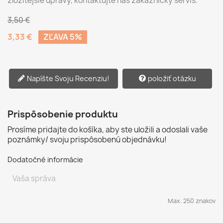
zložitejšie úpravy, kontaktujte náš zákaznícky servis.
3,50 €
3,33 €
ZĽAVA 5%
Napíšte Svoju Recenziu!
položiť otázku
Prispôsobenie produktu
Prosíme pridajte do košíka, aby ste uložili a odoslali vaše
poznámky/ svoju prispôsobenú objednávku!
Dodatočné informácie
Max. 250 znakov