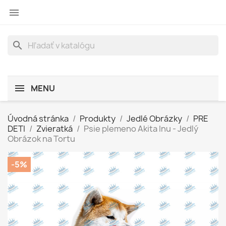

search
MENU
Úvodná stránka
Produkty
Jedlé Obrázky
PRE
DETI
Zvieratká
Psie plemeno Akita Inu - Jedlý
Obrázok na Tortu
-5%