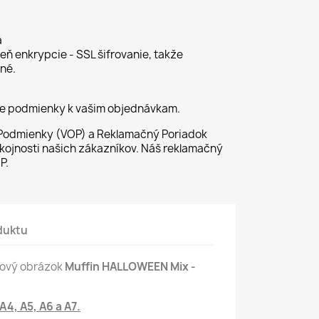
a
ň enkrypcie - SSL šifrovanie, takže
né.
ie podmienky k vašim objednávkam.
odmienky (VOP) a Reklamačný Poriadok
kojnosti našich zákazníkov. Náš reklamačný
P.
duktu
rtový obrázok
Muffin HALLOWEEN Mix -
 A4, A5, A6 a A7.