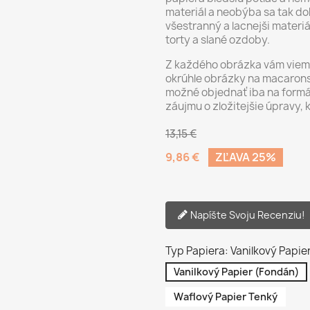
materiál a neobýba sa tak dob
všestranný a lacnejši materi
torty a slané ozdoby.
Z každého obrázka vám vieme 
okrúhle obrázky na macarons,
možné objednať iba na formá
záujmu o zložitejšie úpravy, 
13,15 €
9,86 €
ZĽAVA 25%
Napíšte Svoju Recenziu!
Typ Papiera: Vanilkový Papie
Vanilkový Papier (Fondán)
Waflový Papier Tenký