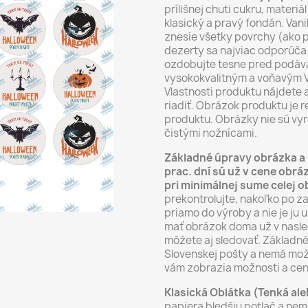
prílišnej chuti cukru, materi
klasický a pravý fondán. Vani
znesie všetky povrchy (ako p
dezerty sa najviac odporúča 
ozdobujte tesne pred podáva
vysokokvalitným a voňavým V
Vlastnosti produktu nájdete 
riadiť. Obrázok produktu je
produktu. Obrázky nie sú vyr
čistými nožnícami.
Základné úpravy obrázka a 
prac. dní sú už v cene ob
pri minimálnej sume celej 
prekontrolujte, nakoľko po z
priamo do výroby a nie je ju 
mať obrázok doma už v nasle
môžete aj sledovať. Základné
Slovenskej pošty a nemá mož
vám zobrazia možnosti a cen
Klasická Oblátka (Tenká al
papiera bledšiu potlač a nemá