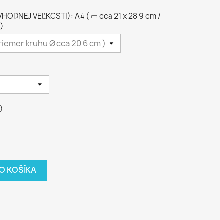
DNEJ VEĽKOSTI): A4 ( ▭ cca 21 x 28.9 cm /
 )
)
DO KOŠÍKA