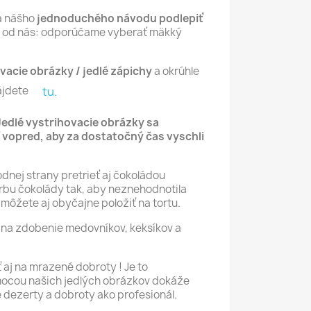
a nášho
jednoduchého návodu podlepiť
ip od nás: odporúčame vyberať mäkký
vacie obrázky / jedlé zápichy
a okrúhle
ájdete
tu.
Jedlé vystrihovacie obrázky sa
 vopred, aby za dostatočný čas vyschli
nej strany pretrieť aj čokoládou
bu čokolády tak, aby neznehodnotila
môžete aj obyčajne položiť na tortu.
na zdobenie medovníkov, keksíkov a
aj na mrazené dobroty ! Je to
mocou našich jedlých obrázkov dokáže
é dezerty a dobroty ako profesionál.