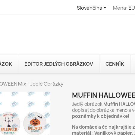

Slovenčina
Mena:
EU
RÁZOK
EDITOR JEDLÝCH OBRÁZKOV
CENNÍK
OWEEN Mix - Jedlé Obrázky
MUFFIN HALLOWEE
Jedlý obrázok
Muffin HALLO
dopísať do obrázka meno a v
poznámky k objednávke!
Na domáce a čo najkrajšie 
materiál : Vanilkový papier,