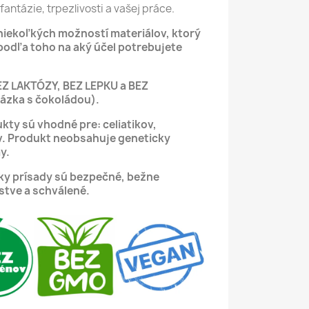
fantázie, trpezlivosti a vašej práce.
 niekoľkých možností materiálov, ktorý
podľa toho na aký účel potrebujete
EZ LAKTÓZY, BEZ LEPKU a BEZ
zka s čokoládou).
kty sú vhodné pre: celiatikov,
v.
Produkt neobsahuje geneticky
y.
tky prísady sú bezpečné, bežne
stve a schválené.