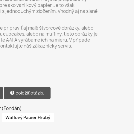
re ako vanilkový papier. Je to však
ál s jednoduchým zložením. Vhodný aj na slané
pripraviť aj malé štvorcové obrázky, alebo
 cupcakes, alebo na muffiny, tieto obrázky je
te A4! A vyrábame ich na mieru. V prípade
kontaktujte náš zákaznícky servis.
položiť otázku
r (Fondán)
Waflový Papier Hrubý