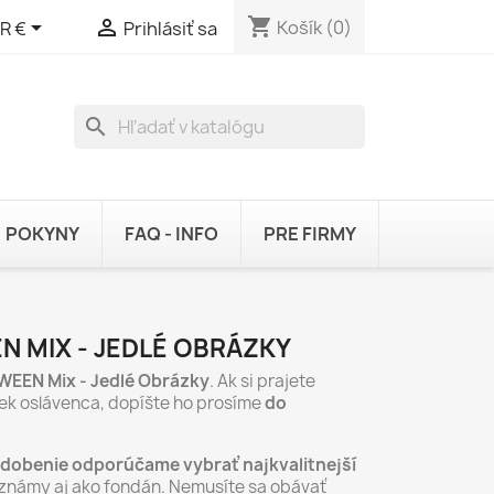
shopping_cart


Košík
(0)
R €
Prihlásiť sa
search
POKYNY
FAQ - INFO
PRE FIRMY
N MIX - JEDLÉ OBRÁZKY
WEEN Mix - Jedlé Obrázky
. Ak si prajete
ek oslávenca, dopíšte ho prosíme
do
zdobenie odporúčame vybrať najkvalitnejší
známy aj ako fondán. Nemusíte sa obávať