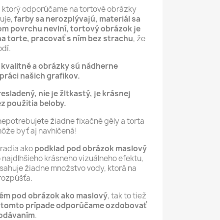
, ktorý odporúčame na tortové obrázky
luje,
farby sa nerozplývajú, materiál sa
m povrchu nevlní,
tortový obrázok je
na torte, pracovať s ním bez strachu
, že
dí.
ú kvalitné a obrázky sú nádherne
ráci našich grafikov.
resladený, nie je žltkastý, je krásnej
ez použitia beloby.
nepotrebujete žiadne fixačné gély a torta
môže byť aj navhlčená!
oradia ako
podklad pod obrázok maslový
čo najdlhšieho krásneho vizuálneho efektu,
sahuje žiadne množstvo vody, ktorá na
rozpúšťa.
rém pod obrázok ako maslový
, tak to tiež
 tomto prípade odporúčame ozdobovať
podávaním
.