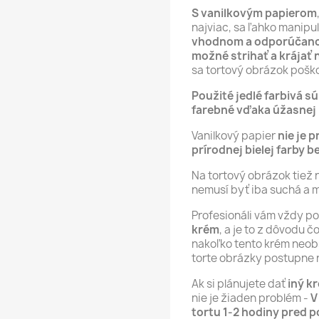
S vanilkovým papierom
najviac, sa ľahko manipu
vhodnom a odporúčano
možné strihať a krájať 
sa tortový obrázok poško
Použité jedlé farbivá s
farebné vďaka úžasnej p
Vanilkový papier
nie je p
prírodnej bielej farby b
Na tortový obrázok tiež 
nemusí byť iba suchá a 
Profesionáli vám vždy p
krém
, a je to z dôvodu 
nakoľko tento krém neob
torte obrázky postupne 
Ak si plánujete dať
iný k
nie je žiaden problém -
V
tortu 1-2 hodiny pred 