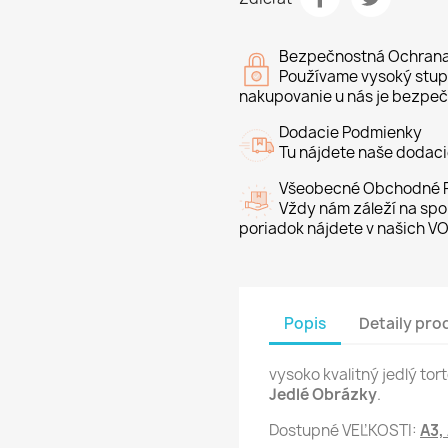
Bezpečnostná Ochran
Používame vysoký stupe
nakupovanie u nás je bezpeč
Dodacie Podmienky
Tu nájdete naše dodac
Všeobecné Obchodné P
Vždy nám záleží na spo
poriadok nájdete v našich VO
Popis
Detaily pro
vysoko kvalitný jedlý to
Jedlé Obrázky
.
Dostupné VEĽKOSTI:
A3,