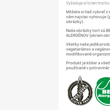
Vyžaduje si to len trochu 
Môžete si tiež vybrať z
vám najviac vyhovuje (
obrázky).
Naše obrázky tort sú B
ALERGÉNOV (okrem obrá
Všetky naše jedlé produ
vegetariánov a vegáno
modifikované organizm
Produkt je kóšer a vše
používané v potravinár