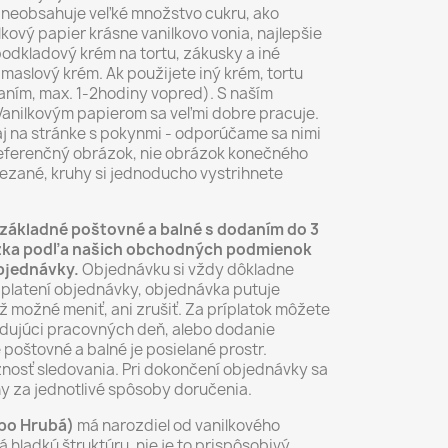
ál neobsahuje veľké množstvo cukru, ako
lkový papier krásne vanilkovo vonia, najlepšie
odkladový krém na tortu, zákusky a iné
maslový krém. Ak použijete iný krém, tortu
ním, max. 1-2hodiny vopred). S naším
anilkovým papierom sa veľmi dobre pracuje.
aj na stránke s pokynmi - odporúčame sa nimi
 referenčný obrázok, nie obrázok konečného
ezané, kruhy si jednoducho vystrihnete
základné poštovné a balné s dodaním do 3
rázka podľa našich obchodných podmienok
objednávky.
Objednávku si vždy dôkladne
aplatení objednávky, objednávka putuje
už možné meniť, ani zrušiť. Za príplatok môžete
dujúci pracovných deň, alebo dodanie
 poštovné a balné je posielané prostr.
nosť sledovania. Pri dokončení objednávky sa
y za jednotlivé spôsoby doručenia.
ebo Hrubá)
má narozdiel od vanilkového
 hladkú štruktúru, nie je to prispôsobivý