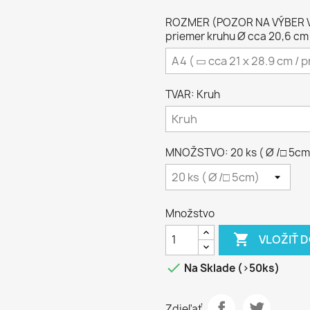
ROZMER (POZOR NA VÝBER VHO
priemer kruhu Ø cca 20,6 cm
TVAR: Kruh
MNOŽSTVO: 20 ks ( Ø /□ 5cm
Množstvo

VLOŽIŤ 

Na Sklade (>50ks)
Zdieľať