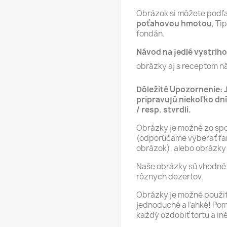
Obrázok si môžete podľ
poťahovou hmotou
, T
fondán.
Návod na jedlé vystriho
obrázky aj s receptom n
Dôležité Upozornenie: 
pripravujú niekoľko dní
/ resp. stvrdli.
Obrázky je možné zo spod
(odporúčame vyberať far
obrázok), alebo obrázky 
Naše obrázky sú vhodné 
rôznych dezertov.
Obrázky je možné použiť 
jednoduché a ľahké! Po
každý ozdobiť tortu a in